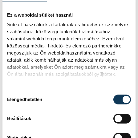
dobogós helyeket birtoklók sorrendje.
Utóbbit aztán 13 körrel a leintés előtt
Ez a weboldal sütiket használ
viszonylag könnyedén előzte meg a
Sütiket használunk a tartalmak és hirdetések személyre
remekül versenyző Leclerc.
szabásához, közösségi funkciók biztosításához,
valamint weboldalforgalmunk elemzéséhez. Ezenkívül
közösségi média-, hirdető- és elemező partnereinkkel
Az utolsó tíz körben Norrisnak még
megosztjuk az Ön weboldalhasználatra vonatkozó
sikerült elmennie Russell mellett, s ezzel
adatait, akik kombinálhatják az adatokat más olyan
feljönnie a negyedik helyre, de arra már
adatokkal, amelyeket Ön adott meg számukra vagy az
Ön által használt más szolgáltatásokból gyűjtöttek.
nem maradt ideje, hogy Leclerc-t meg
tudja támadni a dobogós pozícióért.
Hozzájárulás kiválasztása
Elengedhetetlen
sport
autósport
Forma-1
Beállítások
Statisztikai