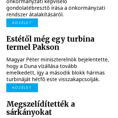
önkormányzati képviselő
gondolatébresztő írása a önkormányzati
rendszer átalakításáról.
KÖZÉLET
Estétől még egy turbina
termel Pakson
Magyar Péter miniszterelnök bejelentette,
hogy a Duna vízállása tovább
emelkedett, így a második blokk hármas
turbináját hétfő este visszakapcsolják.
KÖZÉLET
Megszelídítették a
sárkányokat