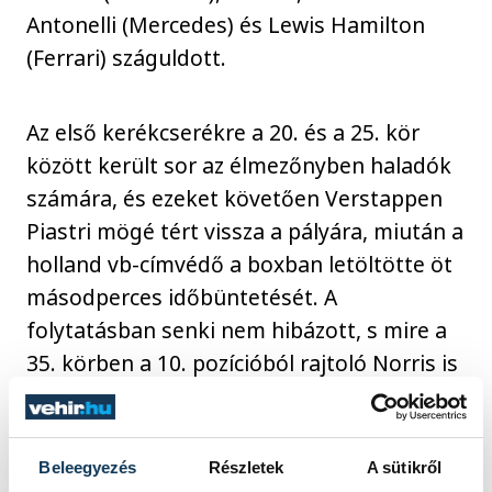
Antonelli (Mercedes) és Lewis Hamilton
(Ferrari) száguldott.
Az első kerékcserékre a 20. és a 25. kör
között került sor az élmezőnyben haladók
számára, és ezeket követően Verstappen
Piastri mögé tért vissza a pályára, miután a
holland vb-címvédő a boxban letöltötte öt
másodperces időbüntetését. A
folytatásban senki nem hibázott, s mire a
35. körben a 10. pozícióból rajtoló Norris is
letudta az egyetlen kerékcseréjét - amely
után ötödikként tért vissza a pályára -, az
élen Piastri, Verstappen, Russell volt a
Beleegyezés
Részletek
A sütikről