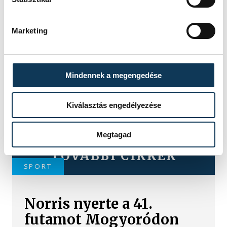
SZERZŐ
Marketing
vehir.hu
Mindennek a megengedése
Kiválasztás engedélyezése
Megtagad
TOVÁBBI CIKKEK
SPORT
Norris nyerte a 41.
futamot Mogyoródon