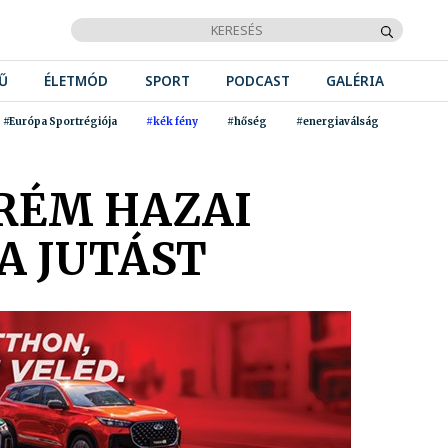
Ű
ÉLETMÓD
SPORT
PODCAST
GALÉRIA
#Európa Sportrégiója
#kék fény
#hőség
#energiaválság
PRÉM HAZAI
A JUTÁST