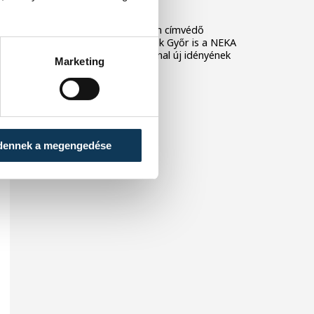
fordulójában
A férfi kézilabda NB I-ben címvédő
Veszprém, és a női bajnok Győr is a NEKA
csapatát fogadja az élvonal új idényének
Marketing
első fordulójában.
dennek a megengedése