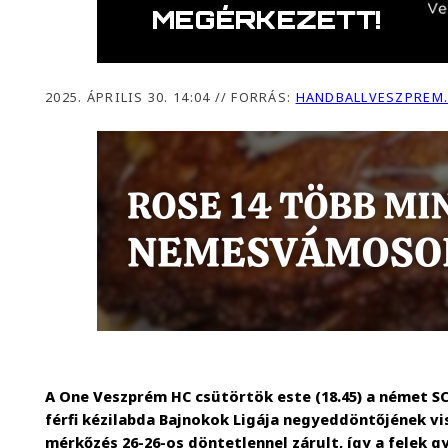
2025. ÁPRILIS 30. 14:04
//
FORRÁS:
HANDBALLVESZPREM
A One Veszprém HC csütörtök este (18.45) a német S
férfi kézilabda Bajnokok Ligája negyeddöntőjének vis
mérkőzés 26-26-os döntetlennel zárult, így a felek g