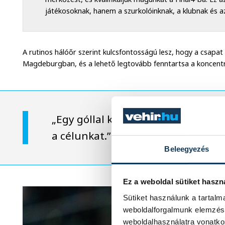
játékosoknak, hanem a szurkolóinknak, a klubnak és az
A rutinos hálóőr szerint kulcsfontosságú lesz, hogy a csapat
Magdeburgban, és a lehető legtovább fenntartsa a koncent
„Egy góllal kell többet szereznünk 
a célunkat.”
Beleegyezés
Ez a weboldal sütiket haszn
Sütiket használunk a tartal
weboldalforgalmunk elemzésé
weboldalhasználatra vonatko