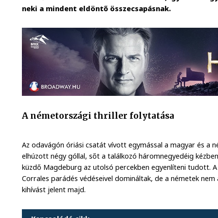
neki a mindent eldöntő összecsapásnak.
A németországi thriller folytatása
Az odavágón óriási csatát vívott egymással a magyar és a 
elhúzott négy góllal, sőt a találkozó háromnegyedéig kézben
küzdő Magdeburg az utolsó percekben egyenlíteni tudott. A
Corrales parádés védéseivel domináltak, de a németek nem a
kihívást jelent majd.