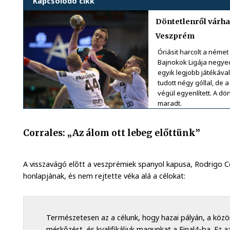
Kapcsolódó cikk
Döntetlenről várha
Veszprém
Óriásit harcolt a német
Bajnokok Ligája negyed
egyik legjobb játékáva
tudott négy góllal, d
végül egyenlített. A dö
maradt.
Corrales: „Az álom ott lebeg előttünk”
A visszavágó előtt a veszprémiek spanyol kapusa, Rodrigo Cor
honlapjának, és nem rejtette véka alá a célokat:
Természetesen az a célunk, hogy hazai pályán, a közö
mérkőzést, és kvalifikáljuk magunkat a Final4-ba. Ez 