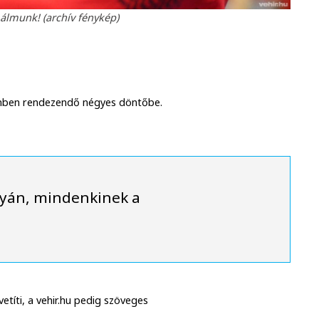
 álmunk! (archív fénykép)
ölnben rendezendő négyes döntőbe.
lyán, mindenkinek a
etíti, a vehir.hu pedig szöveges