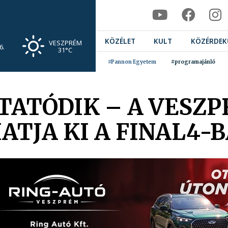
KÖZÉLET
KULT
KÖZÉRDEK
VESZPRÉM
6.
31°C
#Pannon Egyetem
#programajánló
YTATÓDIK – A VESZ
TJA KI A FINAL4-B