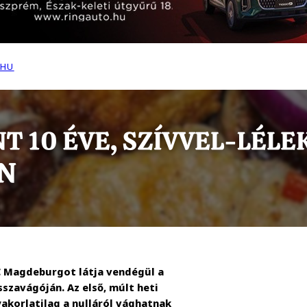
.HU
C Magdeburgot látja vendégül a
szavágóján. Az első, múlt heti
yakorlatilag a nulláról vághatnak