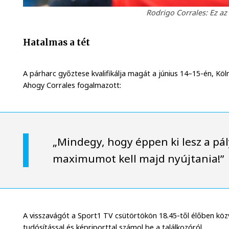
Rodrigo Corrales: Ez az
Hatalmas a tét
A párharc győztese kvalifikálja magát a június 14–15-én, K
Ahogy Corrales fogalmazott:
„Mindegy, hogy éppen ki lesz a pá
maximumot kell majd nyújtania!”
A visszavágót a Sport1 TV csütörtökön 18.45-től élőben közv
tudósítással és képriporttal számol be a találkozóról.