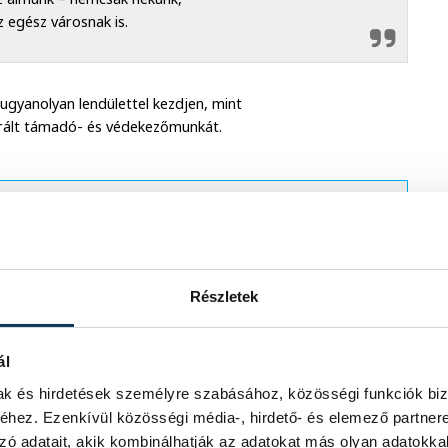
 egész városnak is.
 ugyanolyan lendülettel kezdjen, mint
rált támadó- és védekezőmunkát.
náluk, és akkor elérjük
Részletek
ál
mak és hirdetések személyre szabásához, közösségi funkciók biz
hez. Ezenkívül közösségi média-, hirdető- és elemező partner
zó adatait, akik kombinálhatják az adatokat más olyan adatokka