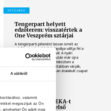
KÉZILABDA
Tengerpart helyett
edzőterem: visszatértek a
One Veszprém sztárjai
A tengerparti pihenést lassan ismét az
edzőterem és a kézilabdapálya váltja fel a
One Veszprém játékosainál. A nyári
szabadság utolsó napjai után már újra
együtt dolgozik a keret, miközben a
szurkolók is egyre izgatottabban várják,
mire lesz képes az alaposan átalakult csapat
A sütikről
az előttünk álló idényben.
ONE VESZPRÉM HC
tosításához, valamint
A Veszprém a NEKA-t
einkkel megosztjuk az Ön
fogadja az NB I első
l, amelyeket Ön adott meg