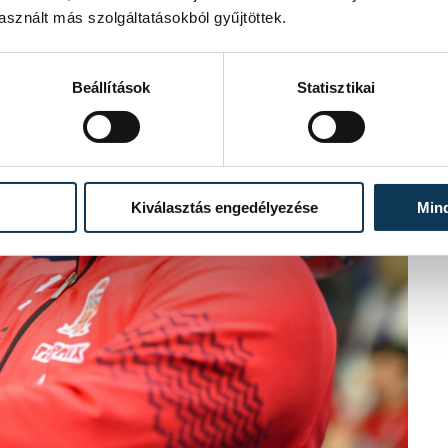
sznált más szolgáltatásokból gyűjtöttek.
Beállítások
Statisztikai
Kiválasztás engedélyezése
Min