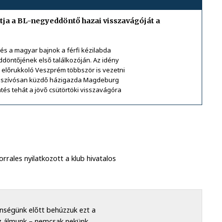
tja a BL-negyeddöntő hazai visszavágóját a
 és a magyar bajnok a férfi kézilabda
döntőjének első találkozóján. Az idény
l előrukkoló Veszprém többször is vezetni
e a szívósan küzdő házigazda Magdeburg
ntés tehát a jövő csütörtöki visszavágóra
rales nyilatkozott a klub hivatalos
nségünk előtt behúzzuk ezt a
az álmunk – nemcsak nekünk,