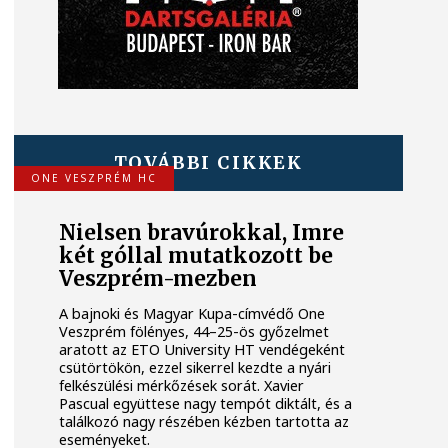
TOVÁBBI CIKKEK
ONE VESZPRÉM HC
Nielsen bravúrokkal, Imre
két góllal mutatkozott be
Veszprém-mezben
A bajnoki és Magyar Kupa-címvédő One
Veszprém fölényes, 44–25-ös győzelmet
aratott az ETO University HT vendégeként
csütörtökön, ezzel sikerrel kezdte a nyári
felkészülési mérkőzések sorát. Xavier
Pascual együttese nagy tempót diktált, és a
találkozó nagy részében kézben tartotta az
eseményeket.