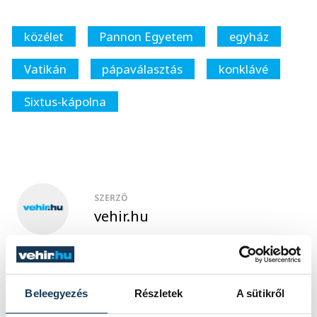
közélet
Pannon Egyetem
egyház
Vatikán
pápaválasztás
konklávé
Sixtus-kápolna
SZERZŐ
vehir.hu
Beleegyezés
Részletek
A sütikről