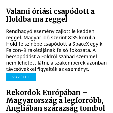
Valami óriási csapódott a
Holdba ma reggel
Rendhagyó esemény zajlott le kedden
reggel. Magyar idő szerint 8:35 körül a
Hold felszínébe csapódott a SpaceX egyik
Falcon–9 rakétájának felső fokozata. A
becsapódást a Földről szabad szemmel
nem lehetett látni, a szakemberek azonban
távcsövekkel figyelték az eseményt.
KÖZÉLET
Rekordok Európában –
Magyarország a legforróbb,
Angliában szárazság tombol