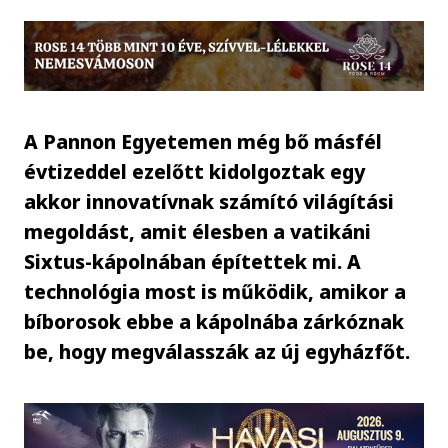
A Pannon Egyetemen még bő másfél
évtizeddel ezelőtt kidolgoztak egy
akkor innovatívnak számító világítási
megoldást, amit élesben a vatikáni
Sixtus-kápolnában építettek mi. A
technológia most is működik, amikor a
bíborosok ebbe a kápolnába zárkóznak
be, hogy megválasszák az új egyházfőt.