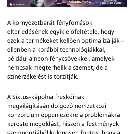
A környezetbarát fényforrások
elterjedésének egyik előfeltétele, hogy
ezek a termékeket kellően optimalizálják –
ellenben a korábbi technológiákkal,
például a neon fénycsövekkel, amelyek
nemcsak megterhelik a szemet, de a
színérzékelést is torzítják.
A Sixtus-kápolna freskóinak
megvilágításán dolgozó nemzetközi
konzorcium éppen ezekre a problémákra
kereste megoldást, hiszen a festmények
szempontjából különösen fontos, hogy a