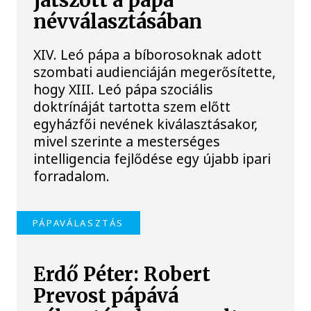
játszott a pápa
névválasztásában
XIV. Leó pápa a bíborosoknak adott
szombati audienciáján megerősítette,
hogy XIII. Leó pápa szociális
doktrínáját tartotta szem előtt
egyházfői nevének kiválasztásakor,
mivel szerinte a mesterséges
intelligencia fejlődése egy újabb ipari
forradalom.
PÁPAVÁLASZTÁS
Erdő Péter: Robert
Prevost pápává