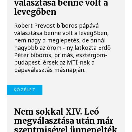
választása benne volt a
levegőben
Robert Prevost bíboros pápává
választása benne volt a levegőben,
nem nagy a meglepetés, de annál
nagyobb az öröm - nyilatkozta Erdő
Péter bíboros, prímás, esztergom-
budapesti érsek az MTI-nek a
pápaválasztás másnapján.
KÖZÉLET
Nem sokkal XIV. Leó
megválasztása után már
szentmisével ünnepelték