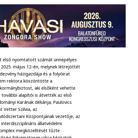
at első nyomtatott számát ünnepélyes
2025. május 12-én, melynek létrejöttét
dezvény házigazdája és a folyóirat
tem rektora köszöntötte a
 kormánybiztost, aki elsőként vehette
további alapítói is átvették az első
udományi Karának dékánja; Paulovics
 Vetter Szilvia, az
 Módszertani Központjának vezetője, az
nterdiszciplináris állatvédelmi
 komplex megközelítését tűzte
sztőség folyamatosan várja kéziratok