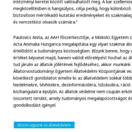
intézményi keretei között valósulhatott meg. A kar szellemis
megközelítésben is hangsúlyos, célja pedig, hogy különböz
biztosítson mértékadó kutatási eredményeket és szakmaila
és nemzetközi olvasók számára.”
Paulovics Anita, az AAH főszerkesztője, a Miskolci Egyetem 
Acta Animalia Hungarica megalapítása egy olyan szakmai álo
érlelődött a tudományos közösségben. Bízunk benne, hogy 
értéket képvisel majd, hanem valódi előrelépést hozhat az 
tud járulni az állatok jóllétének fejlődéséhez, akkor munkánk 
Állatorvostudományi Egyetem Állatvédelmi Központjának vez
következő gondolatot emelte ki: az állatvédelem sokkal töb
hiedelmekre, tévhitekre, dezinformációkra, túlzásokra, ráció 
közhangulatra épüljön. Az állatok védelme nem csupán erköl
összetett terület, amely tudományos megalapozottságot és 
gondolkodást igényel.
Közös ügyünk az állatvédelem