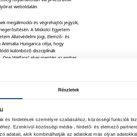
lyóirat weboldalán.
nek megálmodói és végrehajtói jegyzik,
megerősítésén. A Miskolci Egyetem
tem Állatvédelmi Jogi, Elemző- és
nimalia Hungarica célja, hogy
ódó különböző diszciplínák
h, One Welfare” elvei mentén az ember,
sét képviseli.
et vállaltak a tudományos élet egyéb
i Egyetem rektora elvállalta a
Részletek
i László, a Magyar Állatorvosok Lapja
nöke lett.
ál
dányban jelent meg, teljes
mak és hirdetések személyre szabásához, közösségi funkciók biz
liahungarica.hu/lapszamok/
A
hez. Ezenkívül közösségi média-, hirdető- és elemező partner
s://www.actaanimaliahungarica.hu/
zó adatait, akik kombinálhatják az adatokat más olyan adatokka