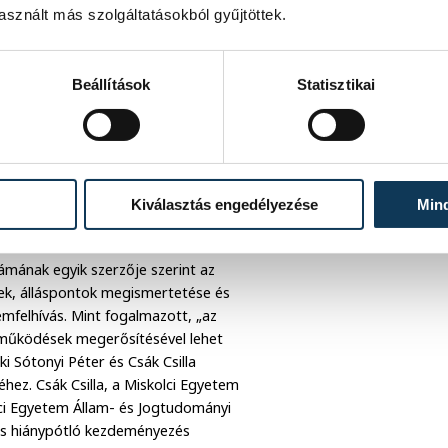
sznált más szolgáltatásokból gyűjtöttek.
eseményen hangsúlyozta: „az Acta
anem egyben az Állatorvostudományi
Jogi, Elemző és Módszertani Központ
Beállítások
Statisztikai
t olyan új eszközzé válhat, amely
ul ahhoz, hogy a tudományos
ai és nemzetközi tudományos közösség
Kiválasztás engedélyezése
Min
releváns tudományos rangsorokba,
resztízsének erősítéséhez.” Ovádi
ámának egyik szerzője szerint az
yek, álláspontok megismertetése és
emfelhívás. Mint fogalmazott, „az
tműködések megerősítésével lehet
i Sótonyi Péter és Csák Csilla
hez. Csák Csilla, a Miskolci Egyetem
lci Egyetem Állam- és Jogtudományi
 és hiánypótló kezdeményezés