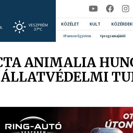
KÖZÉLET
KULT
KÖZÉRDEK
VESZPRÉM
6.
37°C
#Pannon Egyetem
#programajánló
CTA ANIMALIA HUNG
Ű ÁLLATVÉDELMI T