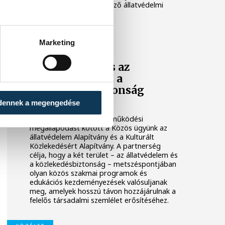
térítésmentesen különböző állatvédelmi
képzéseken.
KÖZÉLET
Marketing
Együttműködés az
állatvédelem és a
közlekedésbiztonság
határterületén
dennek a megengedése
2026. május 4-én együttműködési
megállapodást kötött a Közös ügyünk az
állatvédelem Alapítvány és a Kulturált
Közlekedésért Alapítvány. A partnerség
célja, hogy a két terület – az állatvédelem és
a közlekedésbiztonság – metszéspontjában
olyan közös szakmai programok és
edukációs kezdeményezések valósuljanak
meg, amelyek hosszú távon hozzájárulnak a
felelős társadalmi szemlélet erősítéséhez.