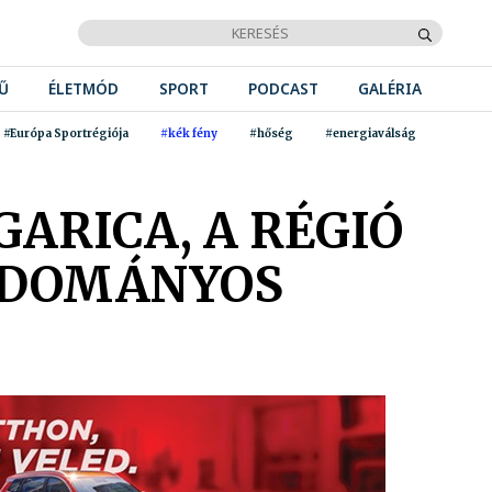
Ű
ÉLETMÓD
SPORT
PODCAST
GALÉRIA
#Európa Sportrégiója
#kék fény
#hőség
#energiaválság
ARICA, A RÉGIÓ
UDOMÁNYOS