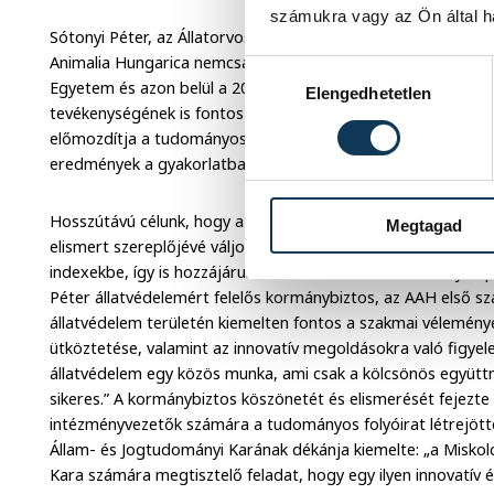
számukra vagy az Ön által ha
Sótonyi Péter, az Állatorvostudományi Egyetem rektora az 
Animalia Hungarica nemcsak egy tudományos mérföldkő, h
Hozzájárulás kiválasztása
Egyetem és azon belül a 2021-ben létrehozott Állatvédelmi 
Elengedhetetlen
tevékenységének is fontos állomása. Úgy vélem, ez a folyóira
előmozdítja a tudományos alapú állatvédelmet, és hozzájár
eredmények a gyakorlatban is hasznosuljanak.
Hosszútávú célunk, hogy az Acta Animalia Hungarica a haz
Megtagad
elismert szereplőjévé váljon, és fokozatosan bekerüljön a 
indexekbe, így is hozzájárulva az állatvédelem tudományos p
Péter állatvédelemért felelős kormánybiztos, az AAH első sz
állatvédelem területén kiemelten fontos a szakmai vélemén
ütköztetése, valamint az innovatív megoldásokra való figyel
állatvédelem egy közös munka, ami csak a kölcsönös együt
sikeres.” A kormánybiztos köszönetét és elismerését fejezte k
intézményvezetők számára a tudományos folyóirat létrejötté
Állam- és Jogtudományi Karának dékánja kiemelte: „a Misko
Kara számára megtisztelő feladat, hogy egy ilyen innovatív