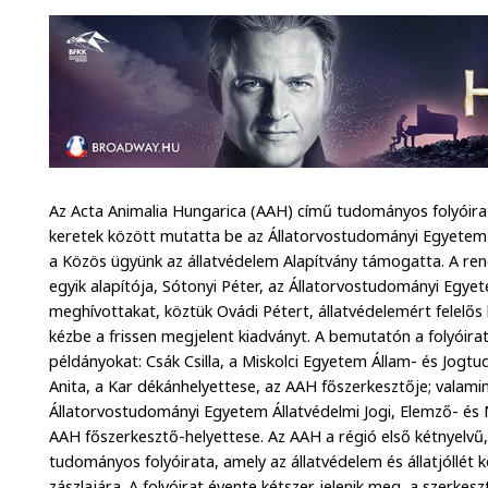
Az Acta Animalia Hungarica (AAH) című tudományos folyóir
keretek között mutatta be az Állatorvostudományi Egyetem 
a Közös ügyünk az állatvédelem Alapítvány támogatta. A ren
egyik alapítója, Sótonyi Péter, az Állatorvostudományi Egye
meghívottakat, köztük Ovádi Pétert, állatvédelemért felelős
kézbe a frissen megjelent kiadványt. A bemutatón a folyóirat 
példányokat: Csák Csilla, a Miskolci Egyetem Állam- és Jogt
Anita, a Kar dékánhelyettese, az AAH főszerkesztője; valamint
Állatorvostudományi Egyetem Állatvédelmi Jogi, Elemző- és
AAH főszerkesztő-helyettese. Az AAH a régió első kétnyelvű, i
tudományos folyóirata, amely az állatvédelem és állatjóllét
zászlajára. A folyóirat évente kétszer jelenik meg, a szerke