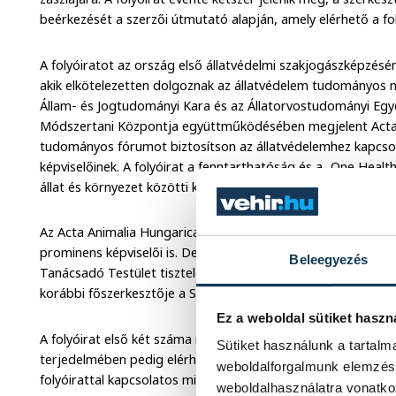
beérkezését a szerzői útmutató alapján, amely elérhető a fo
A folyóiratot az ország első állatvédelmi szakjogászképzésé
akik elkötelezetten dolgoznak az állatvédelem tudományos 
Állam- és Jogtudományi Kara és az Állatorvostudományi Egye
Módszertani Központja együttműködésében megjelent Acta A
tudományos fórumot biztosítson az állatvédelemhez kapcsol
képviselőinek. A folyóirat a fenntarthatóság és a „One Healt
állat és környezet közötti kapcsolatok holisztikus megközelíté
Az Acta Animalia Hungarica létrejöttében kiemelkedő szerep
prominens képviselői is. Deli Gergely, a Nemzeti Közszolgálat
Beleegyezés
Tanácsadó Testület tiszteletbeli elnöki szerepét, míg Visnye
korábbi főszerkesztője a Szerkesztőbizottság tiszteletbeli el
Ez a weboldal sütiket haszn
A folyóirat első két száma nyomtatott formában 300-300 pél
Sütiket használunk a tartal
terjedelmében pedig elérhető online:
https://www.actaanima
weboldalforgalmunk elemzésé
folyóirattal kapcsolatos minden információ elérhető itt:
http
weboldalhasználatra vonatko