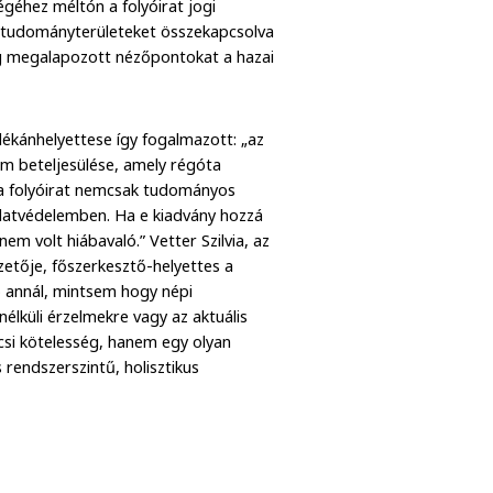
égéhez méltón a folyóirat jogi
ő tudományterületeket összekapcsolva
g megalapozott nézőpontokat a hazai
dékánhelyettese így fogalmazott: „az
m beteljesülése, amely régóta
a folyóirat nemcsak tudományos
állatvédelemben. Ha e kiadvány hozzá
nem volt hiábavaló.” Vetter Szilvia, az
etője, főszerkesztő-helyettes a
b annál, mintsem hogy népi
nélküli érzelmekre vagy az aktuális
csi kötelesség, hanem egy olyan
rendszerszintű, holisztikus