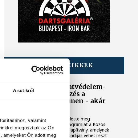
TOVÁBBI CIKKEK
KÖZÉRDEKŰ
Egyedülálló állatvédelem-
A sütikről
pedagógiai képzés a
Pannon Egyetemen - akár
ingyenesen
Negyedik alkalommal hirdette meg
tosításához, valamint
Állatvédelmi Ösztöndíjprogramját a Közös
einkkel megosztjuk az Ön
ügyünk az állatvédelem Alapítvány, amelynek
keretében idén 110 ösztöndíjas vehet részt
l, amelyeket Ön adott meg