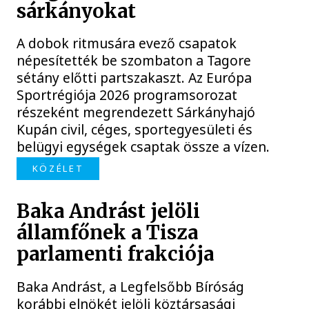
sárkányokat
A dobok ritmusára evező csapatok
népesítették be szombaton a Tagore
sétány előtti partszakaszt. Az Európa
Sportrégiója 2026 programsorozat
részeként megrendezett Sárkányhajó
Kupán civil, céges, sportegyesületi és
belügyi egységek csaptak össze a vízen.
KÖZÉLET
Baka Andrást jelöli
államfőnek a Tisza
parlamenti frakciója
Baka Andrást, a Legfelsőbb Bíróság
korábbi elnökét jelöli köztársasági