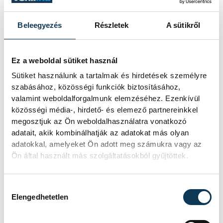
Beleegyezés
Részletek
A sütikről
SZERZŐ
vehir.hu
Ez a weboldal sütiket használ
Sütiket használunk a tartalmak és hirdetések személyre
szabásához, közösségi funkciók biztosításához,
Események
valamint weboldalforgalmunk elemzéséhez. Ezenkívül
közösségi média-, hirdető- és elemező partnereinkkel
megosztjuk az Ön weboldalhasználatra vonatkozó
adatait, akik kombinálhatják az adatokat más olyan
adatokkal, amelyeket Ön adott meg számukra vagy az
Ön által használt más szolgáltatásokból gyűjtöttek.
SOROZAT
FÉRFI KÉZILABDA VB-
SELEJTEZŐ, 2026
HAZAI
MAGYARORSZÁG
VENDÉG
SZERBIA
Hozzájárulás kiválasztása
IDŐPONT
2026. MÁJUS 17. 17:30
Elengedhetetlen
HELYSZÍN
ONE VESZPRÉM ARÉNA
EREDMÉNY
31-30