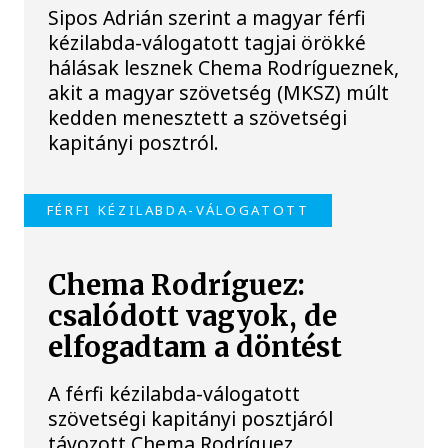
Sipos Adrián szerint a magyar férfi
kézilabda-válogatott tagjai örökké
hálásak lesznek Chema Rodrígueznek,
akit a magyar szövetség (MKSZ) múlt
kedden menesztett a szövetségi
kapitányi posztról.
FÉRFI KÉZILABDA-VÁLOGATOTT
Chema Rodríguez:
csalódott vagyok, de
elfogadtam a döntést
A férfi kézilabda-válogatott
szövetségi kapitányi posztjáról
távozott Chema Rodríguez