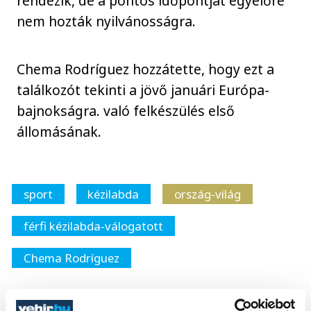
rendezik, de a pontos időpontját egyelőre
nem hozták nyilvánosságra.
Chema Rodríguez hozzátette, hogy ezt a
találkozót tekinti a jövő januári Európa-
bajnokságra. való felkészülés első
állomásának.
sport
kézilabda
ország-világ
férfi kézilabda-válogatott
Chema Rodríguez