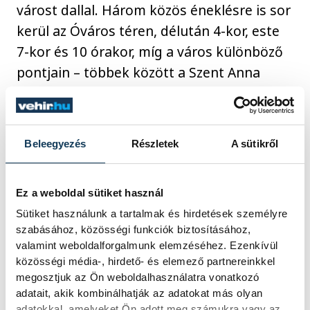
várost dallal. Három közös éneklésre is sor
kerül az Óváros téren, délután 4-kor, este
7-kor és 10 órakor, míg a város különböző
pontjain – többek között a Szent Anna
Kápolnában, a Hangvilla kávézójában, a
Csermák Antal Zeneiskola kőszínpadán és
a Ratzkó Dezső Múzeumban – 48
Beleegyezés
Részletek
A sütikről
minikoncert színesíti a programot.
Ez a weboldal sütiket használ
Sütiket használunk a tartalmak és hirdetések személyre
szabásához, közösségi funkciók biztosításához,
valamint weboldalforgalmunk elemzéséhez. Ezenkívül
közösségi média-, hirdető- és elemező partnereinkkel
megosztjuk az Ön weboldalhasználatra vonatkozó
adatait, akik kombinálhatják az adatokat más olyan
adatokkal, amelyeket Ön adott meg számukra vagy az