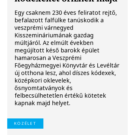
Egy csaknem 230 éves feliratot rejtő,
befalazott falfülke tanúskodik a
veszprémi várnegyed
Kisszemináriumának gazdag
múltjáról. Az elmúlt években
megújított késő barokk épület
hamarosan a Veszprémi
Főegyházmegyei Könyvtár és Levéltár
új otthona lesz, ahol díszes kódexek,
középkori oklevelek,
ősnyomtatványok és
felbecsülhetetlen értékű kötetek
kapnak majd helyet.
KÖZÉLET