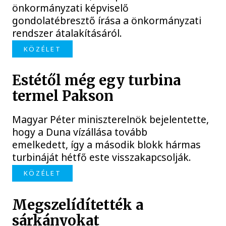
önkormányzati képviselő
gondolatébresztő írása a önkormányzati
rendszer átalakításáról.
KÖZÉLET
Estétől még egy turbina
termel Pakson
Magyar Péter miniszterelnök bejelentette,
hogy a Duna vízállása tovább
emelkedett, így a második blokk hármas
turbináját hétfő este visszakapcsolják.
KÖZÉLET
Megszelídítették a
sárkányokat