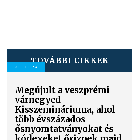
TOVÁBBI CIKKEK
KULTÚRA
Megújult a veszprémi
várnegyed
Kisszemináriuma, ahol
több évszázados
ősnyomtatványokat és
kódexeket őriznek majd