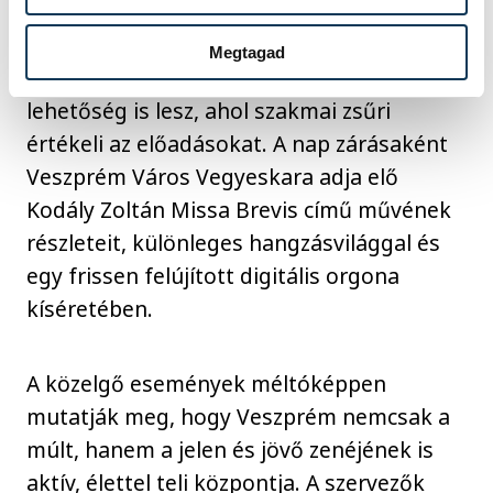
Hangvillában Kórusmajális várja a
közönséget. Nyolc veszprémi kórus lép fel,
Megtagad
a program keretében kvótaminősítési
lehetőség is lesz, ahol szakmai zsűri
értékeli az előadásokat. A nap zárásaként
Veszprém Város Vegyeskara adja elő
Kodály Zoltán Missa Brevis című művének
részleteit, különleges hangzásvilággal és
egy frissen felújított digitális orgona
kíséretében.
A közelgő események méltóképpen
mutatják meg, hogy Veszprém nemcsak a
múlt, hanem a jelen és jövő zenéjének is
aktív, élettel teli központja. A szervezők