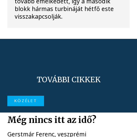
tovább emelkedett, így a második
blokk hármas turbináját hétfő este
visszakapcsolják.
TOVÁBBI CIKKEK
KÖZÉLET
Még nincs itt az idő?
Gerstmár Ferenc, veszprémi