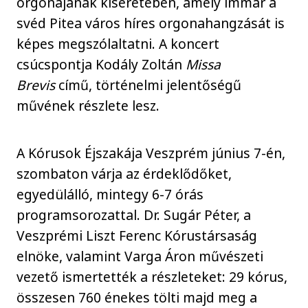
orgonájának kíséretében, amely immár a
svéd Pitea város híres orgonahangzását is
képes megszólaltatni. A koncert
csúcspontja Kodály Zoltán
Missa
Brevis
című, történelmi jelentőségű
művének részlete lesz.
A Kórusok Éjszakája Veszprém június 7-én,
szombaton várja az érdeklődőket,
egyedülálló, mintegy 6-7 órás
programsorozattal. Dr. Sugár Péter, a
Veszprémi Liszt Ferenc Kórustársaság
elnöke, valamint Varga Áron művészeti
vezető ismertették a részleteket: 29 kórus,
összesen 760 énekes tölti majd meg a