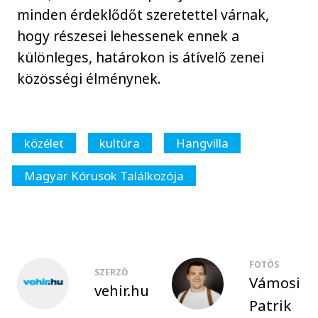
minden érdeklődőt szeretettel várnak,
hogy részesei lehessenek ennek a
különleges, határokon is átívelő zenei
közösségi élménynek.
közélet
kultúra
Hangvilla
Magyar Kórusok Találkozója
FOTÓS
SZERZŐ
Vámosi
vehir.hu
Patrik