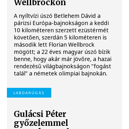
Wellbrockon
A nyíltvízi úszó Betlehem Dávid a
párizsi Európa-bajnokságon a keddi
10 kilométeren szerzett ezüstérmét
követően, szerdán 5 kilométeren is
második lett Florian Wellbrock
mögött; a 22 éves magyar úszó bízik
benne, hogy akár már jövőre, a hazai
rendezésű világbajnokságon "fogást
talál" a németek olimpiai bajnokán.
LABDARÚGÁS
Gulácsi Péter
győzelemmel