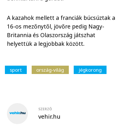
A kazahok mellett a franciák búcsúztak a
16-os mezőnytől, jövőre pedig Nagy-
Britannia és Olaszország játszhat
helyettük a legjobbak között.
sport
ország-világ
jégkorong
SZERZŐ
vehir.hu