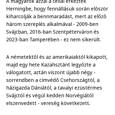
A magyarok azzal a céllal érkeztek
Herningbe, hogy fennállásuk során először
kiharcolják a bennmaradást, mert az előző
három szereplés alkalmával - 2009-ben
Svájcban, 2016-ban Szentpéterváron és
2023-ban Tamperében - ez nem sikerült.
A németektől és az amerikaiaktól kikapott,
majd egy hete Kazahsztánt legyőzte a
válogatott, aztán viszont újabb négy -
sorrendben a címvédő Csehországtól, a
házigazda Dániától, a tavalyi ezüstérmes
Svájctól és végül kedden Norvégiától
elszenvedett - vereség következett.