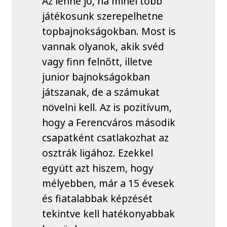
Az lenne jó, ha minél több
játékosunk szerepelhetne
topbajnokságokban. Most is
vannak olyanok, akik svéd
vagy finn felnőtt, illetve
junior bajnokságokban
játszanak, de a számukat
növelni kell. Az is pozitívum,
hogy a Ferencváros második
csapatként csatlakozhat az
osztrák ligához. Ezekkel
együtt azt hiszem, hogy
mélyebben, már a 15 évesek
és fiatalabbak képzését
tekintve kell hatékonyabbak