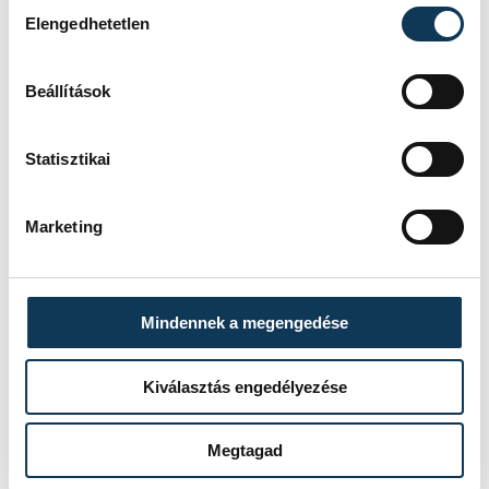
Hozzájárulás kiválasztása
testben vagy lélekben, és
Elengedhetetlen
rossz döntéseket hozunk,
akkor máris csúnya vereség
Beállítások
lehet a vége, mint történt ez
a svájciak vagy a dánok ellen.
Statisztikai
Most azért kell dolgoznunk,
hogy csökkenjen a távolság a
Marketing
nagy csapatok és köztünk,
míg a hozzánk közelebb
állokkal még
Mindennek a megengedése
versenyképesebbek legyünk.
Kiválasztás engedélyezése
Megtagad
Hozzátette, hogy a csehek, a kazahok és a