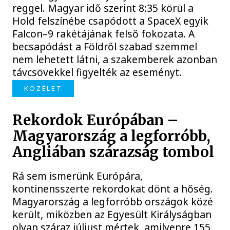
reggel. Magyar idő szerint 8:35 körül a
Hold felszínébe csapódott a SpaceX egyik
Falcon–9 rakétájának felső fokozata. A
becsapódást a Földről szabad szemmel
nem lehetett látni, a szakemberek azonban
távcsövekkel figyelték az eseményt.
KÖZÉLET
Rekordok Európában –
Magyarország a legforróbb,
Angliában szárazság tombol
Rá sem ismerünk Európára,
kontinensszerte rekordokat dönt a hőség.
Magyarország a legforróbb országok közé
került, miközben az Egyesült Királyságban
olyan száraz júliust mértek, amilyenre 155