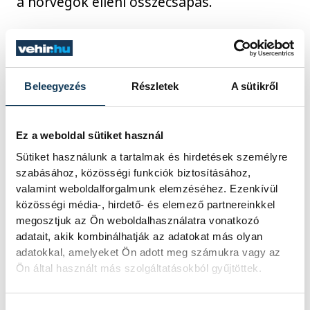
a norvégok elleni összecsapás.
Azt látni kell, hogy ha a
Beleegyezés
Részletek
A sütikről
mostani állapotunkban
százszázalékot nyújtunk,
mindenre összpontosítunk
Ez a weboldal sütiket használ
és emocionálisan is topon
Sütiket használunk a tartalmak és hirdetések személyre
szabásához, közösségi funkciók biztosításához,
vagyunk, akkor is a kiemelt
valamint weboldalforgalmunk elemzéséhez. Ezenkívül
válogatottak helyzetét csak
közösségi média-, hirdető- és elemező partnereinkkel
megnehezíteni tudjuk, ilyen
megosztjuk az Ön weboldalhasználatra vonatkozó
adatait, akik kombinálhatják az adatokat más olyan
volt például a címvédő
adatokkal, amelyeket Ön adott meg számukra vagy az
csehek elleni meccs. Ha
Ön által használt más szolgáltatásokból gyűjtöttek.
viszont valami hibádzik,
fáradtak vagyunk vagy