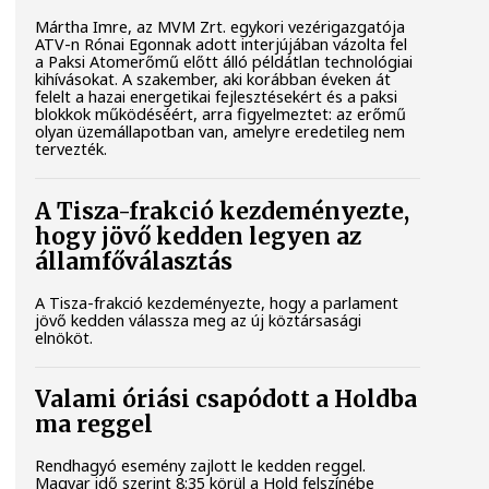
Mártha Imre, az MVM Zrt. egykori vezérigazgatója
ATV-n Rónai Egonnak adott interjújában vázolta fel
a Paksi Atomerőmű előtt álló példátlan technológiai
kihívásokat. A szakember, aki korábban éveken át
felelt a hazai energetikai fejlesztésekért és a paksi
blokkok működéséért, arra figyelmeztet: az erőmű
olyan üzemállapotban van, amelyre eredetileg nem
tervezték.
A Tisza-frakció kezdeményezte,
hogy jövő kedden legyen az
államfőválasztás
A Tisza-frakció kezdeményezte, hogy a parlament
jövő kedden válassza meg az új köztársasági
elnököt.
Valami óriási csapódott a Holdba
ma reggel
Rendhagyó esemény zajlott le kedden reggel.
Magyar idő szerint 8:35 körül a Hold felszínébe