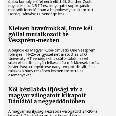
újabb komoly erőfelmérő előtt áll: Gunther Zsolt
együttese az NB III északnyugati csoportjának
második fordulójában a bajnokesélyesnek tartott
Dorogi Bányász FC vendége lesz.
Nielsen bravúrokkal, Imre két
góllal mutatkozott be
Veszprém-mezben
A bajnoki és Magyar Kupa-címvédő One Veszprém
fölényes, 44–25-ös győzelmet aratott az ETO
University HT vendégeként csütörtökön, ezzel
sikerrel kezdte a nyári felkészülési mérkőzések sorát.
Xavier Pascual együttese nagy tempót diktált, és a
találkozó nagy részében kézben tartotta az
eseményeket.
Női kézilabda ifjúsági vb: a
magyar válogatott kikapott
Dániától a negyeddöntőben
A magyar női ifjúsági kézilabda-válogatott 24-20-ra
kikapott Dániától a romániai korosztályos