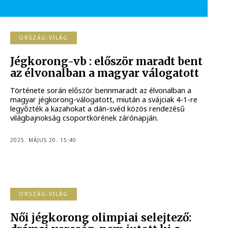
ORSZÁG-VILÁG
Jégkorong-vb : először maradt bent
az élvonalban a magyar válogatott
Története során először bennmaradt az élvonalban a
magyar jégkorong-válogatott, miután a svájciak 4-1-re
legyőzték a kazahokat a dán-svéd közös rendezésű
világbajnokság csoportkörének zárónapján.
2025. MÁJUS 20. 15:40
ORSZÁG-VILÁG
Női jégkorong olimpiai selejtező: