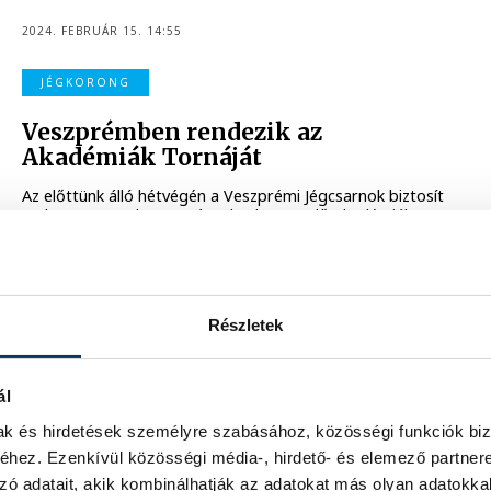
2024. FEBRUÁR 15. 14:55
JÉGKORONG
Veszprémben rendezik az
Akadémiák Tornáját
Az előttünk álló hétvégén a Veszprémi Jégcsarnok biztosít
otthont a nagy hagyományoknak örvendő Akadémiák
Tornájának.
2023. SZEPTEMBER 22. 11:13
Részletek
VESZPRÉMI JÉGLOVAGOK
ál
Magyar Kupa-ezüstérmes a
Veszprémi Jéglovagok!
mak és hirdetések személyre szabásához, közösségi funkciók biz
hez. Ezenkívül közösségi média-, hirdető- és elemező partner
A Veszprémi Jéglovagok U12-es csapata ezüstérmet
zó adatait, akik kombinálhatják az adatokat más olyan adatokka
szerzett Pesterzsébeti Jégcsarnokban hétvégén