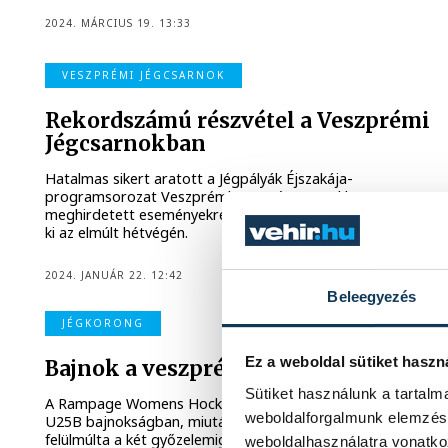
2024. MÁRCIUS 19. 13:33
VESZPRÉMI JÉGCSARNOK
Rekordszámú részvétel a Veszprémi
Jégcsarnokban
Hatalmas sikert aratott a Jégpályák Éjszakája-
programsorozat Veszprémben: a Jégcsarnokban
meghirdetett eseményekre több mint félezren látogattak
ki az elmúlt hétvégén.
2024. JANUÁR 22. 12:42
Beleegyezés
JÉGKORONG
Ez a weboldal sütiket haszn
Bajnok a veszprémi női hokicsapat!
Sütiket használunk a tartal
A Rampage Womens Hockey bajnoki címet szerzett a női
weboldalforgalmunk elemzésé
U25B bajnokságban, miután a Ferencváros gárdáját
felülmúlta a két győzelemig tartó párharc során.
weboldalhasználatra vonatko