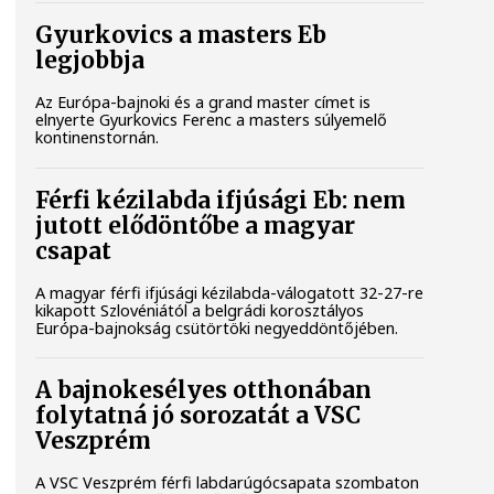
Gyurkovics a masters Eb
legjobbja
Az Európa-bajnoki és a grand master címet is
elnyerte Gyurkovics Ferenc a masters súlyemelő
kontinenstornán.
Férfi kézilabda ifjúsági Eb: nem
jutott elődöntőbe a magyar
csapat
A magyar férfi ifjúsági kézilabda-válogatott 32-27-re
kikapott Szlovéniától a belgrádi korosztályos
Európa-bajnokság csütörtöki negyeddöntőjében.
A bajnokesélyes otthonában
folytatná jó sorozatát a VSC
Veszprém
A VSC Veszprém férfi labdarúgócsapata szombaton