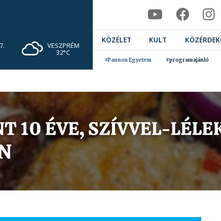
KÖZÉLET
KULT
KÖZÉRDEK
VESZPRÉM
7.
32°C
#Pannon Egyetem
#programajánló