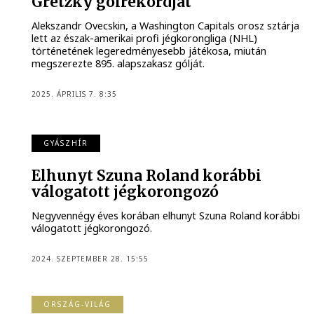
Gretzky gólrekordját
Alekszandr Ovecskin, a Washington Capitals orosz sztárja
lett az észak-amerikai profi jégkorongliga (NHL)
történetének legeredményesebb játékosa, miután
megszerezte 895. alapszakasz gólját.
2025. ÁPRILIS 7. 8:35
GYÁSZHÍR
Elhunyt Szuna Roland korábbi
válogatott jégkorongozó
Negyvennégy éves korában elhunyt Szuna Roland korábbi
válogatott jégkorongozó.
2024. SZEPTEMBER 28. 15:55
ORSZÁG-VILÁG