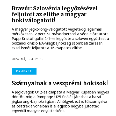
Bravúr: Szlovénia legyőzésével
feljutott az elitbe a magyar
hokiválogatott!
A magyar jégkorong-válogatott végletekig izgalmas
mérkőzésen, 2 perc 51 másodperccel a vége előtt ütött
Papp Kristóf góllal 2-1-re legyőzte a szlovén együttest a
bolzanói divízió I/A-világbajnokság szombati zárásán,
ezzel ismét feljutott a 16 csapatos elitbe.
2024. MÁJUS 4. 21:55
RAMPAGE
Szárnyalnak a veszprémi hokisok!
A Jéglovagok U12-es csapata a Magyar Kupában négyes
döntőt, míg a Rampage U25 finálét játszhat a hazai
jégkorong-bajnokságban. A hölgyek ezt is túlszárnyalva
az osztrák élvonalban is a legjobb négybe jutottak
egyedüli magyar együttesként.