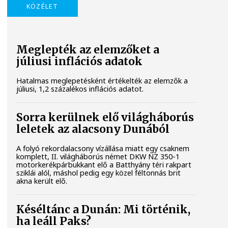
KÖZÉLET
Meglepték az elemzőket a
júliusi inflációs adatok
Hatalmas meglepetésként értékelték az elemzők a
júliusi, 1,2 százalékos inflációs adatot.
Sorra kerülnek elő világháborús
leletek az alacsony Dunából
A folyó rekordalacsony vízállása miatt egy csaknem
komplett, II. világháborús német DKW NZ 350-1
motorkerékpárbukkant elő a Batthyány téri rakpart
sziklái alól, máshol pedig egy közel féltonnás brit
akna került elő.
Késéltánc a Dunán: Mi történik,
ha leáll Paks?