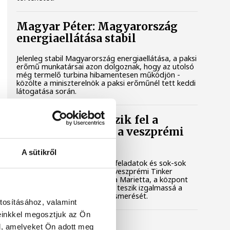
Magyar Péter: Magyarország
energiaellátása stabil
Jelenleg stabil Magyarország energiaellátása, a paksi
erőmű munkatársai azon dolgoznak, hogy az utolsó
még termelő turbina hibamentesen működjön -
közölte a miniszterelnök a paksi erőműnél tett keddi
látogatása során.
Játék közben fedezik fel a
tudomány világát a veszprémi
gyerekek
A sütikről
Látványos kísérletek, kreatív feladatok és sok-sok
élmény várja a gyerekeket a veszprémi Tinker
Labsben. Videónkban Balassa Marietta, a központ
vezetője mutatja be, hogyan teszik izgalmassá a
természettudományok megismerését.
tosításához, valamint
einkkel megosztjuk az Ön
Augusztus 12-én
l, amelyeket Ön adott meg