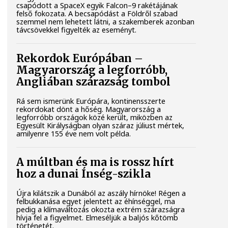
csapódott a SpaceX egyik Falcon–9 rakétájának
felső fokozata. A becsapódást a Földről szabad
szemmel nem lehetett látni, a szakemberek azonban
távcsövekkel figyelték az eseményt.
Rekordok Európában –
Magyarország a legforróbb,
Angliában szárazság tombol
Rá sem ismerünk Európára, kontinensszerte
rekordokat dönt a hőség. Magyarország a
legforróbb országok közé került, miközben az
Egyesült Királyságban olyan száraz júliust mértek,
amilyenre 155 éve nem volt példa.
A múltban és ma is rossz hírt
hoz a dunai Ínség-szikla
Újra kilátszik a Dunából az aszály hírnöke! Régen a
felbukkanása egyet jelentett az éhínséggel, ma
pedig a klímaváltozás okozta extrém szárazságra
hívja fel a figyelmet. Elmeséljük a baljós kőtömb
történetét.