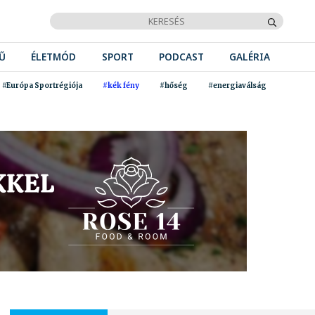
Ű
ÉLETMÓD
SPORT
PODCAST
GALÉRIA
#Európa Sportrégiója
#kék fény
#hőség
#energiaválság