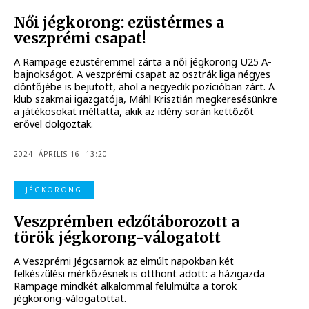
Női jégkorong: ezüstérmes a
veszprémi csapat!
A Rampage ezüstéremmel zárta a női jégkorong U25 A-
bajnokságot. A veszprémi csapat az osztrák liga négyes
döntőjébe is bejutott, ahol a negyedik pozícióban zárt. A
klub szakmai igazgatója, Máhl Krisztián megkeresésünkre
a játékosokat méltatta, akik az idény során kettőzőt
erővel dolgoztak.
2024. ÁPRILIS 16. 13:20
JÉGKORONG
Veszprémben edzőtáborozott a
török jégkorong-válogatott
A Veszprémi Jégcsarnok az elmúlt napokban két
felkészülési mérkőzésnek is otthont adott: a házigazda
Rampage mindkét alkalommal felülmúlta a török
jégkorong-válogatottat.