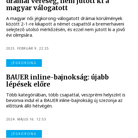
drámai vereség, nem jutott ki a
magyar válogatott
A magyar női jégkorong-válogatott drámai körülmények
között 2-1-re kikapott a német csapattól a bremerhaveni
selejtező utolsó mérkőzésén, és ezzel nem jutott ki a jövő
évi olimpiára.
2025. FEBRUÁR 9. 22:25
JÉGKORONG
BAUER inline-bajnokság: újabb
lépések előre
Több kategóriában, több csapattal, veszprémi helyszínt is
bevonva indul el a BAUER inline-bajnokság új szezonja az
előttünk álló hétvégén.
2024. MÁJUS 16. 12:53
JÉGKORONG