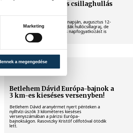
napfogyatkozás és csillaghullás
is vár ránk
Az év legsűrűbb csillagászati napján, augusztus 12-
Marketing
én éjjel tetőzik majd a Perseidák hullócsillagraj, de
ugyanezen a napon részleges napfogyatkozást is
meg lehet majd figyelni.
dennek a megengedése
SPORT
Betlehem Dávid Európa-bajnok a
3 km-es kieséses versenyben!
Betlehem Dávid aranyérmet nyert pénteken a
nyíltvízi úszók 3 kilométeres kieséses
versenyszámában a párizsi Európa-
bajnokságon. Rasovszky Kristóf célfotóval ötödik
lett.