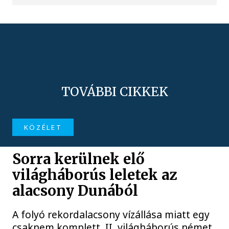
TOVÁBBI CIKKEK
KÖZÉLET
Sorra kerülnek elő
világháborús leletek az
alacsony Dunából
A folyó rekordalacsony vízállása miatt egy
csaknem komplett, II. világháborús német