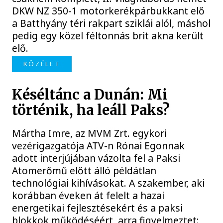
DKW NZ 350-1 motorkerékpárbukkant elő
a Batthyány téri rakpart sziklái alól, máshol
pedig egy közel féltonnás brit akna került
elő.
KÖZÉLET
Késéltánc a Dunán: Mi
történik, ha leáll Paks?
Mártha Imre, az MVM Zrt. egykori
vezérigazgatója ATV-n Rónai Egonnak
adott interjújában vázolta fel a Paksi
Atomerőmű előtt álló példátlan
technológiai kihívásokat. A szakember, aki
korábban éveken át felelt a hazai
energetikai fejlesztésekért és a paksi
blokkok működéséért, arra figyelmeztet: