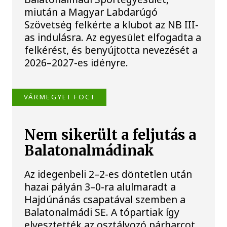
miután a Magyar Labdarúgó
Szövetség felkérte a klubot az NB III-
as indulásra. Az egyesület elfogadta a
felkérést, és benyújtotta nevezését a
2026–2027-es idényre.
VÁRMEGYEI FOCI
Nem sikerült a feljutás a
Balatonalmádinak
Az idegenbeli 2–2-es döntetlen után
hazai pályán 3–0-ra alulmaradt a
Hajdúnánás csapatával szemben a
Balatonalmádi SE. A tópartiak így
elvesztették az osztályozó párharcot