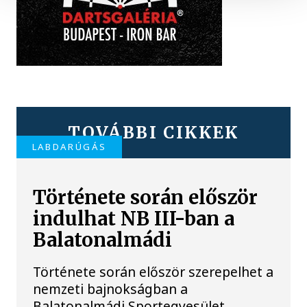
TOVÁBBI CIKKEK
LABDARÚGÁS
Története során először
indulhat NB III-ban a
Balatonalmádi
Története során először szerepelhet a
nemzeti bajnokságban a
Balatonalmádi Sportegyesület,