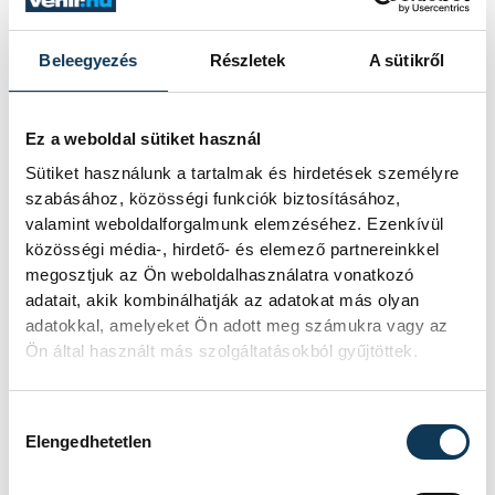
sport
labdarúgás
vármegyei foci
Beleegyezés
Részletek
A sütikről
Ez a weboldal sütiket használ
Sütiket használunk a tartalmak és hirdetések személyre
szabásához, közösségi funkciók biztosításához,
SZERZŐ
vehir.hu
valamint weboldalforgalmunk elemzéséhez. Ezenkívül
közösségi média-, hirdető- és elemező partnereinkkel
megosztjuk az Ön weboldalhasználatra vonatkozó
adatait, akik kombinálhatják az adatokat más olyan
adatokkal, amelyeket Ön adott meg számukra vagy az
Ön által használt más szolgáltatásokból gyűjtöttek.
Hozzájárulás kiválasztása
Elengedhetetlen