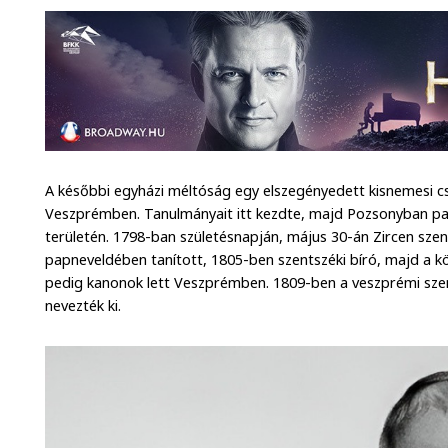
A későbbi egyházi méltóság egy elszegényedett kisnemesi c
Veszprémben. Tanulmányait itt kezdte, majd Pozsonyban pal
területén. 1798-ban születésnapján, május 30-án Zircen sze
papneveldében tanított, 1805-ben szentszéki bíró, majd a k
pedig kanonok lett Veszprémben. 1809-ben a veszprémi sze
nevezték ki.