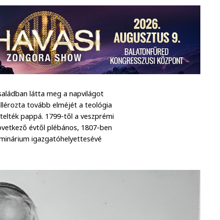
saládban látta meg a napvilágot
lérozta tovább elméjét a teológia
ntelték pappá. 1799-től a veszprémi
övetkező évtől plébános, 1807-ben
minárium igazgatóhelyettesévé