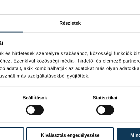
majd 1822-ben Székesfehérvárra tette
ltött a szomszédvárban, hogy 1827-ben
za.
Részletek
 egyházmegye fejlődésében:
ál
lapotmegőrzésére, felújítására. De
modernizálta az egyházmegye
mak és hirdetések személyre szabásához, közösségi funkciók biz
 Segítette az oktatás ügyét mind a
hez. Ezenkívül közösségi média-, hirdető- és elemező partner
etet alapított. Ahogy
zó adatait, akik kombinálhatják az adatokat más olyan adatokka
ó értékrendet képviselt – ne feledjük,
sznált más szolgáltatásokból gyűjtöttek.
ulást hozott Magyarország számára.
Beállítások
Statisztikai
Kiválasztás engedélyezése
Min