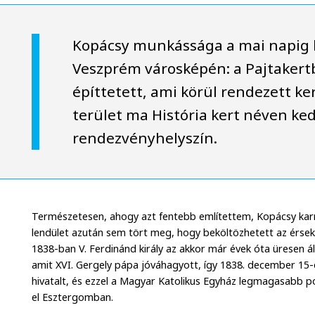
Kopácsy munkássága a mai napig
Veszprém városképén: a Pajtakert
építtetett, ami körül rendezett ker
terület ma História kert néven ked
rendezvényhelyszín.
Természetesen, ahogy azt fentebb említettem, Kopácsy karrie
lendület azután sem tört meg, hogy beköltözhetett az érseki
1838-ban V. Ferdinánd király az akkor már évek óta üresen áll
amit XVI. Gergely pápa jóváhagyott, így 1838. december 15-
hivatalt, és ezzel a Magyar Katolikus Egyház legmagasabb p
el Esztergomban.