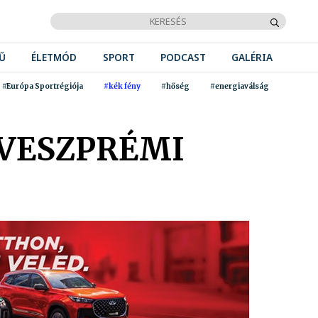
Ű
ÉLETMÓD
SPORT
PODCAST
GALÉRIA
#Európa Sportrégiója
#kék fény
#hőség
#energiaválság
 VESZPRÉMI