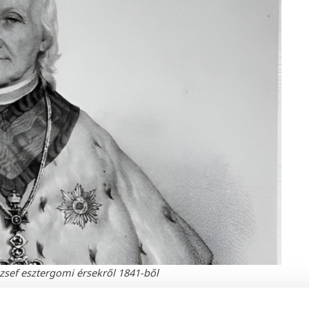
ózsef esztergomi érsekről 1841-ből
gyorsan lépdelt fölfelé a ranglétrán.