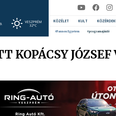
KÖZÉLET
KULT
KÖZÉRDEK
VESZPRÉM
9.
32°C
#Pannon Egyetem
#programajánló
TT KOPÁCSY JÓZSEF