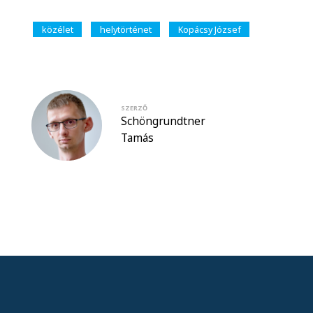
közélet
helytörténet
Kopácsy József
SZERZŐ
Schöngrundtner
Tamás