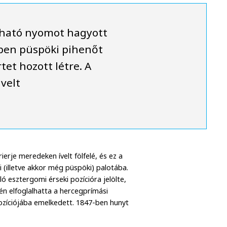
 ható nyomot hagyott
ben püspöki pihenőt
tet hozott létre. A
velt
rje meredeken ívelt fölfelé, és ez a
 (illetve akkor még püspöki) palotába.
ó esztergomi érseki pozícióra jelölte,
én elfoglalhatta a hercegprímási
ozíciójába emelkedett. 1847-ben hunyt