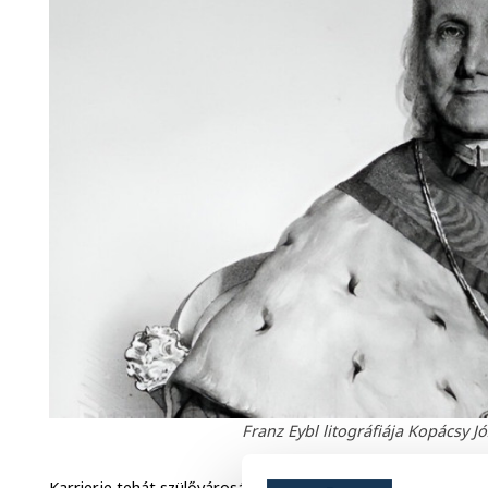
Franz Eybl litográfiája Kopácsy J
Karrierje tehát szülővárosában, Veszprémben épült, igencsak 