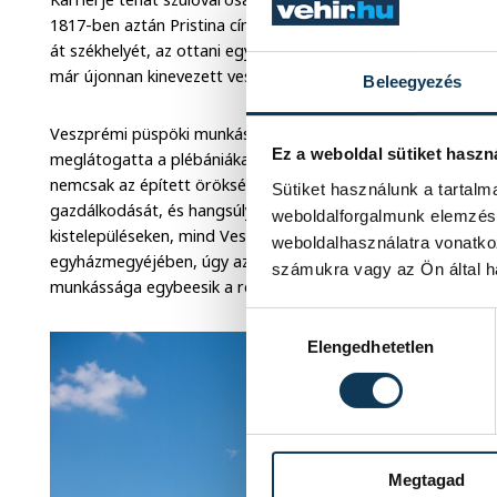
1817-ben aztán Pristina címzetes püspökévé választották, 
át székhelyét, az ottani egyházmegye élére állt. Öt évet tö
már újonnan kinevezett veszprémi püspökként térhessen ha
Beleegyezés
Veszprémi püspöki munkássága során aktívan részt vett az
Ez a weboldal sütiket haszn
meglátogatta a plébániákat, ügyet fordított a templomok ál
nemcsak az épített örökségre fordított figyelmet, hanem 
Sütiket használunk a tartal
gazdálkodását, és hangsúlyt fektetett a papok képzésére is.
weboldalforgalmunk elemzésé
kistelepüléseken, mind Veszprémben, ahol tanítóképző intéz
weboldalhasználatra vonatko
egyházmegyéjében, úgy az Országgyűlésben is modern, halad
számukra vagy az Ön által ha
munkássága egybeesik a reformkorral, ami jelentős átalak
Hozzájárulás kiválasztása
Elengedhetetlen
Megtagad