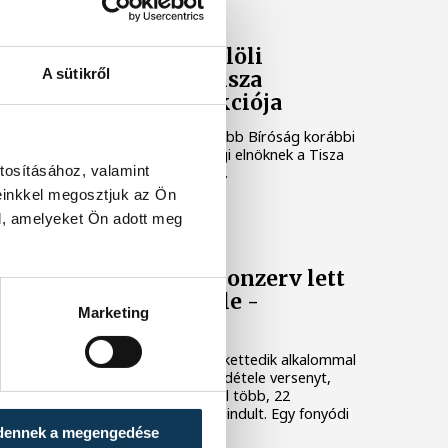
KÖZÉLET
Baka Andrást jelöli
A sütikről
államfőnek a Tisza
parlamenti frakciója
Baka Andrást, a Legfelsőbb Bíróság korábbi
elnökét jelöli köztársasági elnöknek a Tisza
tosításához, valamint
párt parlamenti frakciója.
einkkel megosztjuk az Ön
l, amelyeket Ön adott meg
BALATON
Egy furcsa halkonzerv lett
az Év Strandétele -
Marketing
mutatjuk!
A Balatoni Kör idén tizenkettedik alkalommal
hirdette meg az év strandétele versenyt,
amelyre minden eddiginél több, 22
vendéglátóhely 44 étellel indult. Egy fonyódi
hely nyert...
dennek a megengedése