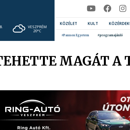
KÖZÉLET
KULT
KÖZÉRDEK
VESZPRÉM
8.
20°C
#Pannon Egyetem
#programajánló
TEHETTE MAGÁT A 