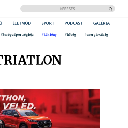
Ű
ÉLETMÓD
SPORT
PODCAST
GALÉRIA
#Európa Sportrégiója
#kék fény
#hőség
#energiaválság
TRIATLON