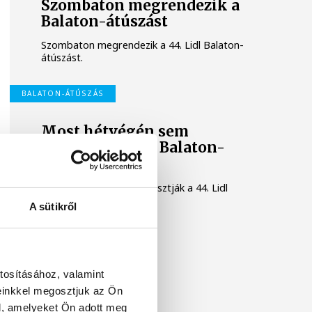
Szombaton megrendezik a
Balaton-átúszást
Szombaton megrendezik a 44. Lidl Balaton-
átúszást.
BALATON-ÁTÚSZÁS
Most hétvégén sem
rendezik meg a Balaton-
átúszást
További egy héttel elhalasztják a 44. Lidl
Balaton-átúszást.
A sütikről
tosításához, valamint
einkkel megosztjuk az Ön
l, amelyeket Ön adott meg