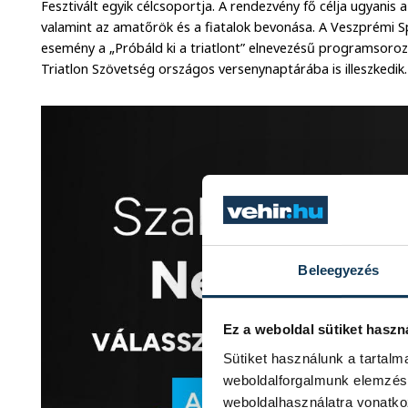
Fesztivált egyik célcsoportja. A rendezvény fő célja ugyanis 
valamint az amatőrök és a fiatalok bevonása. A Veszprémi 
esemény a „Próbáld ki a triatlont” elnevezésű programsoroz
Triatlon Szövetség országos versenynaptárába is illeszkedik.
Beleegyezés
Ez a weboldal sütiket haszn
Sütiket használunk a tartal
weboldalforgalmunk elemzésé
weboldalhasználatra vonatko