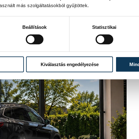
sznált más szolgáltatásokból gyűjtöttek.
Beállítások
Statisztikai
Kiválasztás engedélyezése
Min