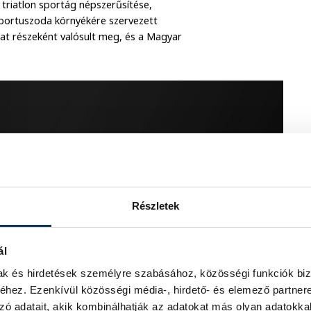
a triatlon sportág népszerűsítése,
Sportuszoda környékére szervezett
at részeként valósult meg, és a Magyar
Részletek
ál
mak és hirdetések személyre szabásához, közösségi funkciók biz
hez. Ezenkívül közösségi média-, hirdető- és elemező partner
zó adatait, akik kombinálhatják az adatokat más olyan adatokka