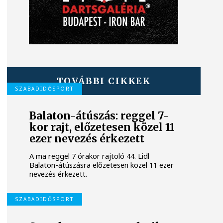
TOVÁBBI CIKKEK
SZABADIDŐSPORT
Balaton-átúszás: reggel 7-
kor rajt, előzetesen közel 11
ezer nevezés érkezett
A ma reggel 7 órakor rajtoló 44. Lidl
Balaton-átúszásra előzetesen közel 11 ezer
nevezés érkezett.
SZABADIDŐSPORT