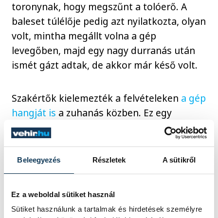
toronynak, hogy megszűnt a tolóerő. A
baleset túlélője pedig azt nyilatkozta, olyan
volt, mintha megállt volna a gép
levegőben, majd egy nagy durranás után
ismét gázt adtak, de akkor már késő volt.
Szakértők kielemezték a felvételeken
a gép
hangját is
a zuhanás közben. Ez egy
sugárhajtóműves repülőgép helyett sokkal
inkább hasonlít régi légcsavaros
technológiára. Ez a jellegzetes hang egy
Beleegyezés
Részletek
A sütikről
vészhelyzeti szélkerékből ered, ami minden
utasszállító repülőgépen megtalálható, és
Ez a weboldal sütiket használ
akkor lép működésbe, ha a hajtóművek
Sütiket használunk a tartalmak és hirdetések személyre
meghibásodása miatt megszűnik az