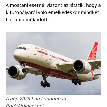
A mostani esetnél viszont az látszik, hogy a
kifutópályáról való emelkedéskor mindkét
hajtómű működött.
A gép 2023-ban Londonban
(fotó:Airliners.net)