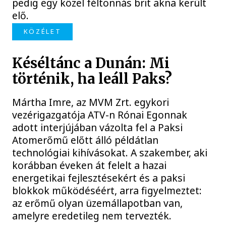
pedig egy közel féltonnás brit akna került
elő.
KÖZÉLET
Késéltánc a Dunán: Mi
történik, ha leáll Paks?
Mártha Imre, az MVM Zrt. egykori
vezérigazgatója ATV-n Rónai Egonnak
adott interjújában vázolta fel a Paksi
Atomerőmű előtt álló példátlan
technológiai kihívásokat. A szakember, aki
korábban éveken át felelt a hazai
energetikai fejlesztésekért és a paksi
blokkok működéséért, arra figyelmeztet:
az erőmű olyan üzemállapotban van,
amelyre eredetileg nem tervezték.