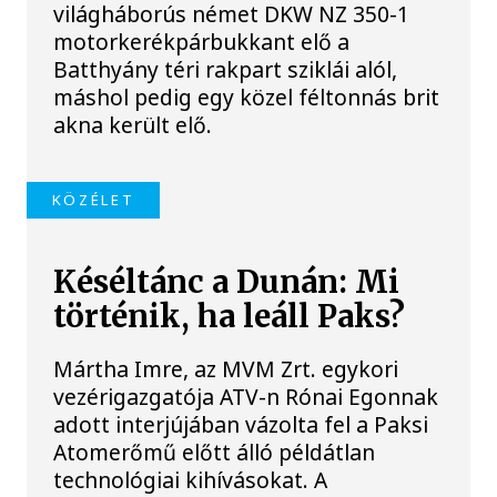
világháborús német DKW NZ 350-1
motorkerékpárbukkant elő a
Batthyány téri rakpart sziklái alól,
máshol pedig egy közel féltonnás brit
akna került elő.
KÖZÉLET
Késéltánc a Dunán: Mi
történik, ha leáll Paks?
Mártha Imre, az MVM Zrt. egykori
vezérigazgatója ATV-n Rónai Egonnak
adott interjújában vázolta fel a Paksi
Atomerőmű előtt álló példátlan
technológiai kihívásokat. A