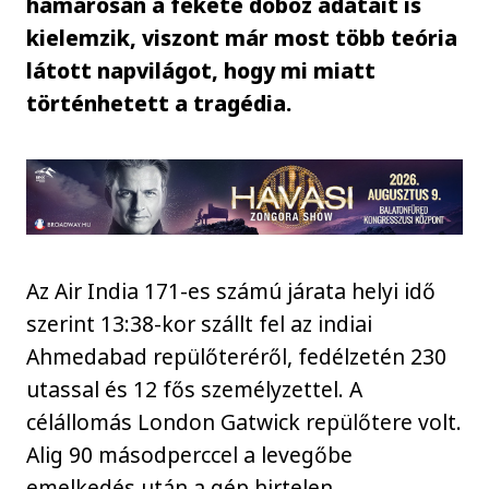
hamarosan a fekete doboz adatait is
kielemzik, viszont már most több teória
látott napvilágot, hogy mi miatt
történhetett a tragédia.
Az Air India 171-es számú járata helyi idő
szerint 13:38-kor szállt fel az indiai
Ahmedabad repülőteréről, fedélzetén 230
utassal és 12 fős személyzettel. A
célállomás London Gatwick repülőtere volt.
Alig 90 másodperccel a levegőbe
emelkedés után a gép hirtelen