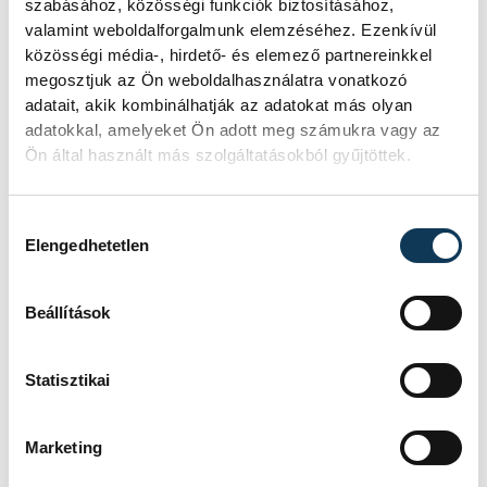
szabásához, közösségi funkciók biztosításához,
elektromos áramellátás, vagy leáll a
valamint weboldalforgalmunk elemzéséhez. Ezenkívül
hidraulikarendszer. Ilyen esetekben ez
közösségi média-, hirdető- és elemező partnereinkkel
megosztjuk az Ön weboldalhasználatra vonatkozó
biztosítja a minimálisan szükséges
adatait, akik kombinálhatják az adatokat más olyan
energiát a repülőgép
adatokkal, amelyeket Ön adott meg számukra vagy az
kormányrendszereinek és néhány alapvető
Ön által használt más szolgáltatásokból gyűjtöttek.
fedélzeti műszer működéséhez. A kis
turbina automatikusan nyílik ki, és a
Hozzájárulás kiválasztása
Elengedhetetlen
levegő áramlása indítja be, így vészhelyzet
esetén azonnali tartalék energiaforrást
Beállítások
biztosít.
Statisztikai
Mindezek tükrében tehát a legvalószínűbb,
hogy közvetlenül felszállás után valamilyen
Marketing
elektronikus, vagy hidraulikus probléma