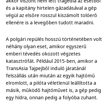
akkor viszont nem lett tragédia az esetből
és a kapitány hirtelen gázadásával a gép
végül az elsőre rosszul kiszámolt tolóerő
ellenére is a levegőben tudott maradni.
A polgári repülés hosszú történetében volt
néhány olyan eset, amikor egyszerű
emberi tévedés okozott végzetes
katasztrófát. Például 2015-ben, amikor a
TransAsia Tajpejből induló járatánál
felszállás után miután az egyik hajtómű
elromlott, a pilóta véletlenül leállította a
másik, működő hajtóművet is, a gép pedig
egy hídra, onnan pedig a folyóba zuhant.