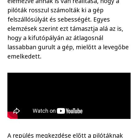
elemezve annak is van realitása, hogy a
pilóták rosszul számolták ki a gép
felszállósúlyát és sebességét. Egyes
elemzések szerint ezt támasztja alá az is,
hogy a kifutópályán az átlagosnál
lassabban gurult a gép, mielőtt a levegőbe
emelkedett.
A repülés megkezdése előtt a pilótáknak