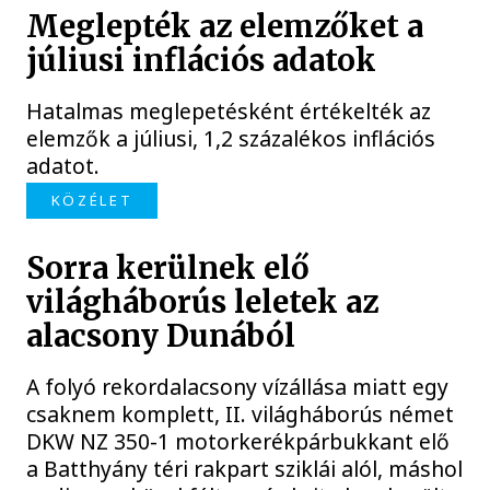
Meglepték az elemzőket a
júliusi inflációs adatok
Hatalmas meglepetésként értékelték az
elemzők a júliusi, 1,2 százalékos inflációs
adatot.
KÖZÉLET
Sorra kerülnek elő
világháborús leletek az
alacsony Dunából
A folyó rekordalacsony vízállása miatt egy
csaknem komplett, II. világháborús német
DKW NZ 350-1 motorkerékpárbukkant elő
a Batthyány téri rakpart sziklái alól, máshol