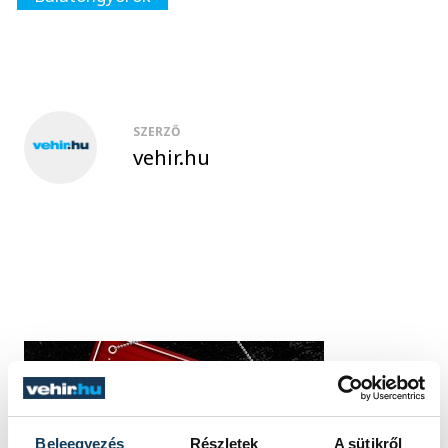
SZERZŐ
vehir.hu
Beleegyezés
Részletek
A sütikről