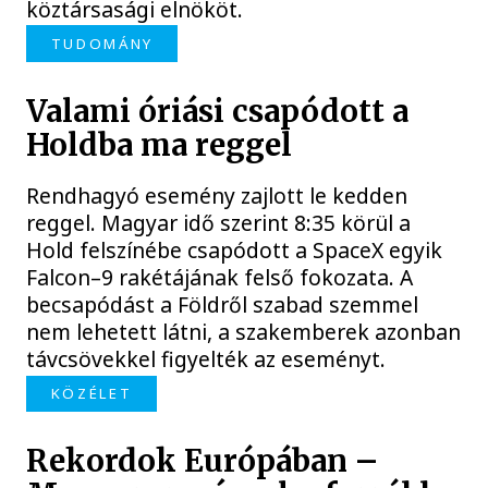
köztársasági elnököt.
TUDOMÁNY
Valami óriási csapódott a
Holdba ma reggel
Rendhagyó esemény zajlott le kedden
reggel. Magyar idő szerint 8:35 körül a
Hold felszínébe csapódott a SpaceX egyik
Falcon–9 rakétájának felső fokozata. A
becsapódást a Földről szabad szemmel
nem lehetett látni, a szakemberek azonban
távcsövekkel figyelték az eseményt.
KÖZÉLET
Rekordok Európában –