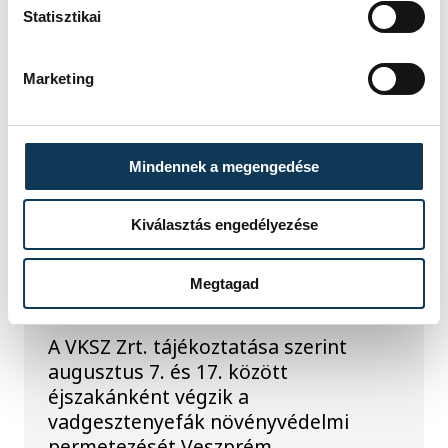
Statisztikai
Marketing
TOVÁBBI CIKKEK
KÖZÉRDEKŰ
Mindennek a megengedése
Kiválasztás engedélyezése
Ismét permetezik a
vadgesztenyefákat
Megtagad
Veszprémben
A VKSZ Zrt. tájékoztatása szerint
augusztus 7. és 17. között
éjszakánként végzik a
vadgesztenyefák növényvédelmi
permetezését Veszprém