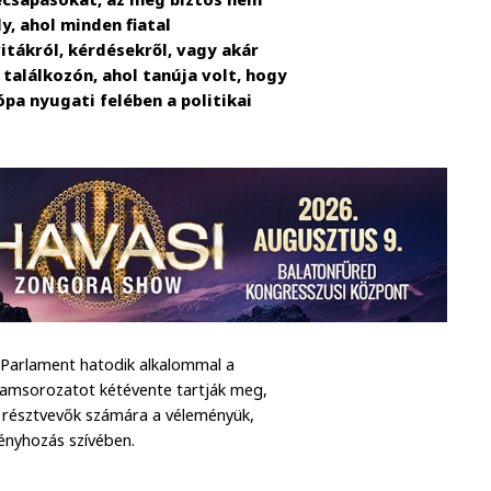
ly, ahol minden fiatal
vitákról, kérdésekről, vagy akár
 találkozón, ahol tanúja volt, hogy
pa nyugati felében a politikai
 Parlament hatodik alkalommal a
amsorozatot kétévente tartják meg,
a résztvevők számára a véleményük,
ényhozás szívében.