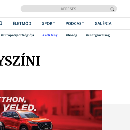
Ű
ÉLETMÓD
SPORT
PODCAST
GALÉRIA
#Európa Sportrégiója
#kék fény
#hőség
#energiaválság
YSZÍNI