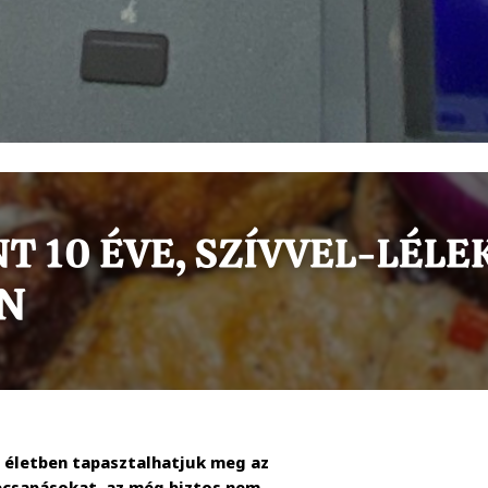
i életben tapasztalhatjuk meg az
zecsapásokat, az még biztos nem