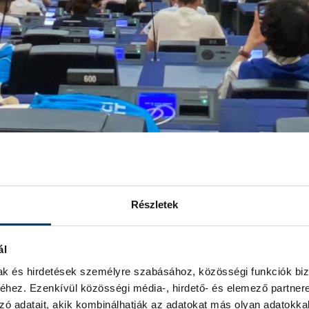
Részletek
ál
mak és hirdetések személyre szabásához, közösségi funkciók biz
hez. Ezenkívül közösségi média-, hirdető- és elemező partner
zó adatait, akik kombinálhatják az adatokat más olyan adatokka