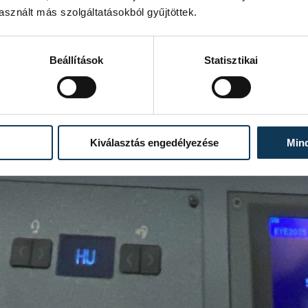
sznált más szolgáltatásokból gyűjtöttek.
Beállítások
Statisztikai
Kiválasztás engedélyezése
Min