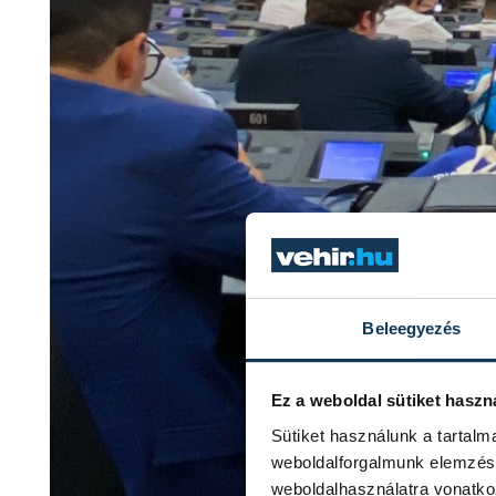
Beleegyezés
Ez a weboldal sütiket haszn
Sütiket használunk a tartal
weboldalforgalmunk elemzésé
weboldalhasználatra vonatko