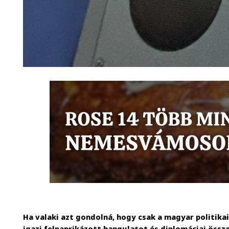
Ha valaki azt gondolná, hogy csak a magyar politika
igazi felpaprikázott hangulatot és diplomáciai öss