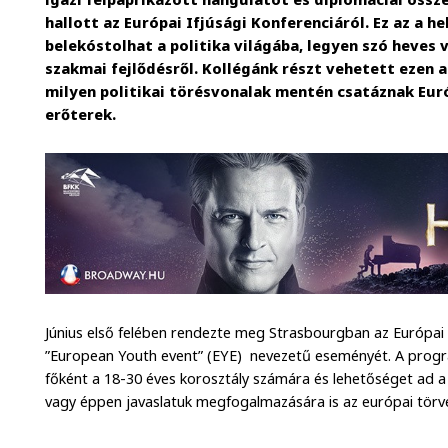
hallott az Európai Ifjúsági Konferenciáról. Ez az a he
belekóstolhat a politika világába, legyen szó heves 
szakmai fejlődésről. Kollégánk részt vehetett ezen a
milyen politikai törésvonalak mentén csatáznak Euró
erőterek.
Június első felében rendezte meg Strasbourgban az Európai
”European Youth event” (EYE) nevezetű eseményét. A progr
főként a 18-30 éves korosztály számára és lehetőséget ad 
vagy éppen javaslatuk megfogalmazására is az európai törv