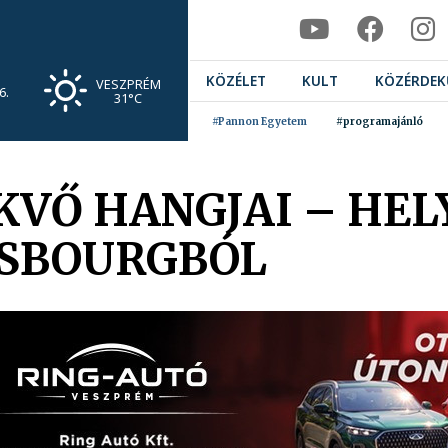
KÖZÉLET
KULT
KÖZÉRDEK
VESZPRÉM
6.
31°C
#Pannon Egyetem
#programajánló
VŐ HANGJAI – HEL
ASBOURGBÓL