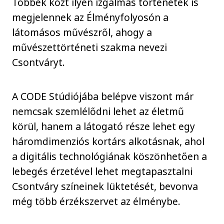
Többek közt ilyen izgalmas történetek is
megjelennek az Élményfolyosón a
látomásos művészről, ahogy a
művészettörténeti szakma nevezi
Csontváryt.
A CODE Stúdiójába belépve viszont már
nemcsak szemlélődni lehet az életmű
körül, hanem a látogató része lehet egy
háromdimenziós kortárs alkotásnak, ahol
a digitális technológiának köszönhetően a
lebegés érzetével lehet megtapasztalni
Csontváry színeinek lüktetését, bevonva
még több érzékszervet az élménybe.