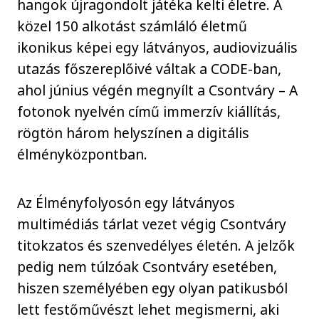
hangok újragondolt játéka kelti életre. A
közel 150 alkotást számláló életmű
ikonikus képei egy látványos, audiovizuális
utazás főszereplőivé váltak a CODE-ban,
ahol június végén megnyílt a Csontváry – A
fotonok nyelvén című immerzív kiállítás,
rögtön három helyszínen a digitális
élményközpontban.
Az Élményfolyosón egy látványos
multimédiás tárlat vezet végig Csontváry
titokzatos és szenvedélyes életén. A jelzők
pedig nem túlzóak Csontváry esetében,
hiszen személyében egy olyan patikusból
lett festőművészt lehet megismerni, aki