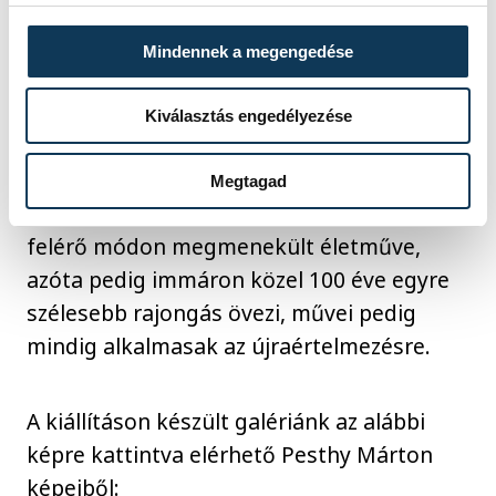
Végezetül Baán László, a Szépművészeti
Mindennek a megengedése
Múzeum főigazgatója nyitotta meg a
kiállítást, aki elsősorban Csontváry
Kiválasztás engedélyezése
életművét méltatta beszédében. A festő
életében gyakorlatilag ismeretlen művész
Megtagad
volt, kis híján örökre elveszett, de csodával
felérő módon megmenekült életműve,
azóta pedig immáron közel 100 éve egyre
szélesebb rajongás övezi, művei pedig
mindig alkalmasak az újraértelmezésre.
A kiállításon készült galériánk az alábbi
képre kattintva elérhető Pesthy Márton
képeiből: