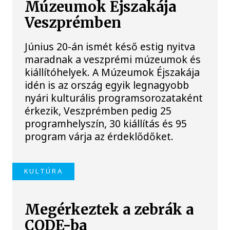
Múzeumok Éjszakája
Veszprémben
Június 20-án ismét késő estig nyitva
maradnak a veszprémi múzeumok és
kiállítóhelyek. A Múzeumok Éjszakája
idén is az ország egyik legnagyobb
nyári kulturális programsorozataként
érkezik, Veszprémben pedig 25
programhelyszín, 30 kiállítás és 95
program várja az érdeklődőket.
KULTÚRA
Megérkeztek a zebrák a
CODE-ba