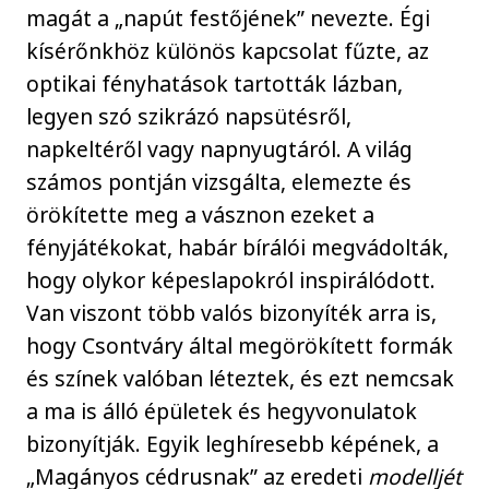
magát a „napút festőjének” nevezte. Égi
kísérőnkhöz különös kapcsolat fűzte, az
optikai fényhatások tartották lázban,
legyen szó szikrázó napsütésről,
napkeltéről vagy napnyugtáról. A világ
számos pontján vizsgálta, elemezte és
örökítette meg a vásznon ezeket a
fényjátékokat, habár bírálói megvádolták,
hogy olykor képeslapokról inspirálódott.
Van viszont több valós bizonyíték arra is,
hogy Csontváry által megörökített formák
és színek valóban léteztek, és ezt nemcsak
a ma is álló épületek és hegyvonulatok
bizonyítják. Egyik leghíresebb képének, a
„Magányos cédrusnak” az eredeti
modelljét