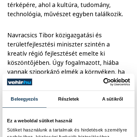
térképére, ahol a kultúra, tudomány,
technológia, művészet egyben találkozik.
Navracsics Tibor közigazgatási és
területfejlesztési miniszter szintén a
kreatív régió fejlesztését emelte ki
köszöntőjében. Úgy fogalmazott, hiába
vannak sziporkázó elmék a környéken, ha
ők csak alkalmanként nyilvánulnak meg.
Ezeket az adottságokat lassú
építőmunkával meg kell erősíteni, amely
Beleegyezés
Részletek
A sütikről
aztán az egész térségben nemcsak
földrajzi adottságként jelenik meg, hanem
Ez a weboldal sütiket használ
ott lesz a személyes ismeretségek,
Sütiket használunk a tartalmak és hirdetések személyre
barátságokban és a szakmai
szabásához, közösségi funkciók biztosításához,