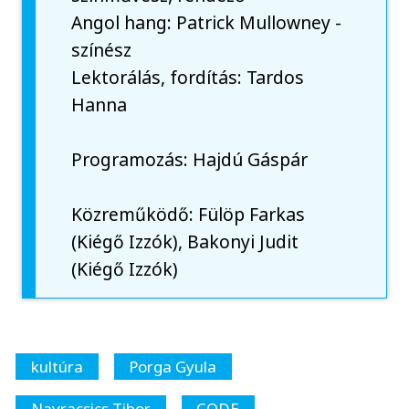
Angol hang: Patrick Mullowney -
színész
Lektorálás, fordítás: Tardos
Hanna
Programozás: Hajdú Gáspár
Közreműködő: Fülöp Farkas
(Kiégő Izzók), Bakonyi Judit
(Kiégő Izzók)
kultúra
Porga Gyula
Navracsics Tibor
CODE