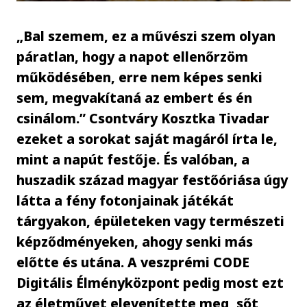
„Bal szemem, ez a művészi szem olyan
páratlan, hogy a napot ellenőrzöm
működésében, erre nem képes senki
sem, megvakítaná az embert és én
csinálom.” Csontváry Kosztka Tivadar
ezeket a sorokat saját magáról írta le,
mint a napút festője. És valóban, a
huszadik század magyar festőóriása úgy
látta a fény fotonjainak játékát
tárgyakon, épületeken vagy természeti
képződményeken, ahogy senki más
előtte és utána. A veszprémi CODE
Digitális Élményközpont pedig most ezt
az életművet elevenítette meg, sőt