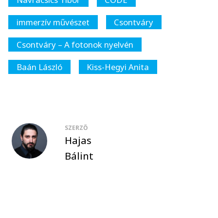
immerzív művészet
Csontváry
Csontváry – A fotonok nyelvén
Baán László
Kiss-Hegyi Anita
SZERZŐ
Hajas
Bálint