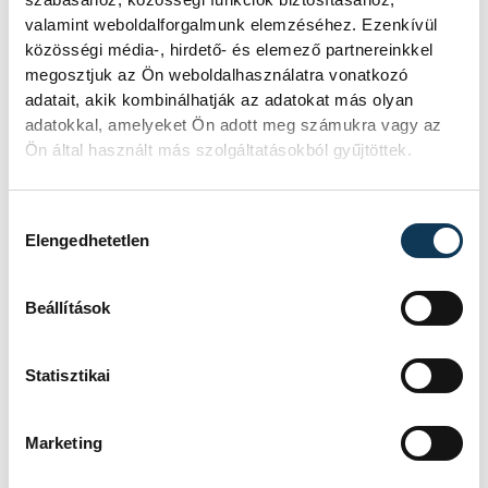
együttműködésekben is. Így pedig a
valamint weboldalforgalmunk elemzéséhez. Ezenkívül
közösségi média-, hirdető- és elemező partnereinkkel
kreatív ipar nemcsak otthonra lel itt,
megosztjuk az Ön weboldalhasználatra vonatkozó
hanem egy olyan biztos bázist is ad,
adatait, akik kombinálhatják az adatokat más olyan
amelyből aztán tovább fejlődhet.
adatokkal, amelyeket Ön adott meg számukra vagy az
Ön által használt más szolgáltatásokból gyűjtöttek.
Hozzájárulás kiválasztása
Elengedhetetlen
Beállítások
Statisztikai
Marketing