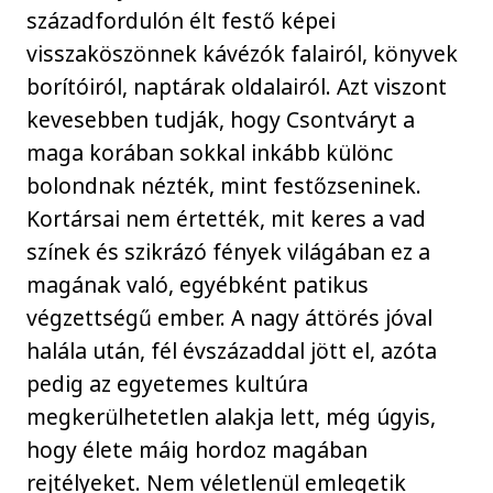
századfordulón élt festő képei
visszaköszönnek kávézók falairól, könyvek
borítóiról, naptárak oldalairól. Azt viszont
kevesebben tudják, hogy Csontváryt a
maga korában sokkal inkább különc
bolondnak nézték, mint festőzseninek.
Kortársai nem értették, mit keres a vad
színek és szikrázó fények világában ez a
magának való, egyébként patikus
végzettségű ember. A nagy áttörés jóval
halála után, fél évszázaddal jött el, azóta
pedig az egyetemes kultúra
megkerülhetetlen alakja lett, még úgyis,
hogy élete máig hordoz magában
rejtélyeket. Nem véletlenül emlegetik