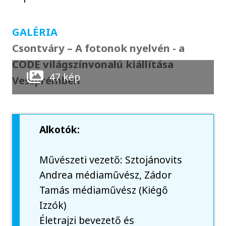
GALÉRIA
Csontváry – A fotonok nyelvén - a
CODE világszínvonalú kiállítása
47 kép
Veszprémben
Alkotók:
Művészeti vezető: Sztojánovits
Andrea médiaművész, Zádor
Tamás médiaművész (Kiégő
Izzók)
Életrajzi bevezető és