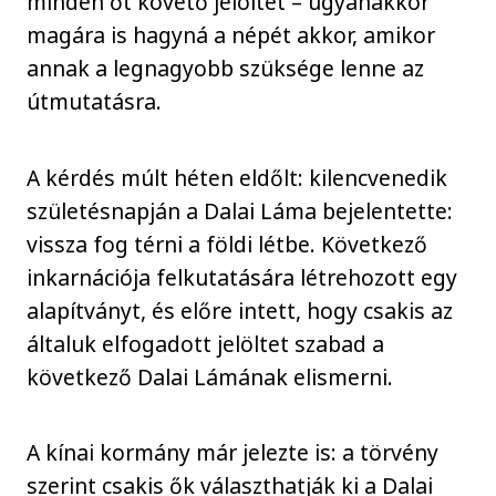
minden őt követő jelöltet – ugyanakkor
magára is hagyná a népét akkor, amikor
annak a legnagyobb szüksége lenne az
útmutatásra.
A kérdés múlt héten eldőlt: kilencvenedik
születésnapján a Dalai Láma bejelentette:
vissza fog térni a földi létbe. Következő
inkarnációja felkutatására létrehozott egy
alapítványt, és előre intett, hogy csakis az
általuk elfogadott jelöltet szabad a
következő Dalai Lámának elismerni.
A kínai kormány már jelezte is: a törvény
szerint csakis ők választhatják ki a Dalai