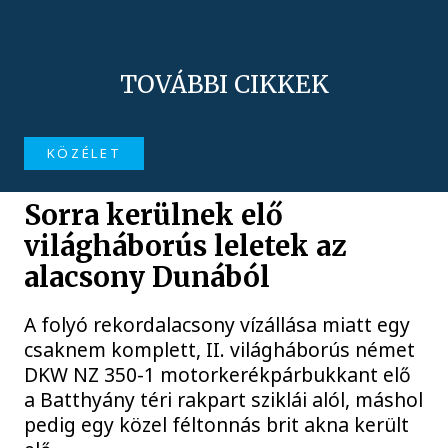
TOVÁBBI CIKKEK
KÖZÉLET
Sorra kerülnek elő
világháborús leletek az
alacsony Dunából
A folyó rekordalacsony vízállása miatt egy
csaknem komplett, II. világháborús német
DKW NZ 350-1 motorkerékpárbukkant elő
a Batthyány téri rakpart sziklái alól, máshol
pedig egy közel féltonnás brit akna került