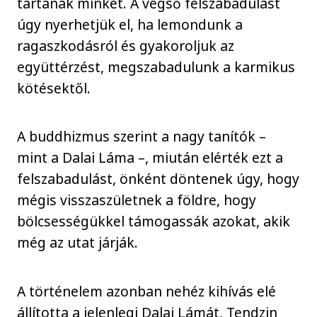
tartanak minket. A végső felszabadulást
úgy nyerhetjük el, ha lemondunk a
ragaszkodásról és gyakoroljuk az
együttérzést, megszabadulunk a karmikus
kötésektől.
A buddhizmus szerint a nagy tanítók –
mint a Dalai Láma –, miután elérték ezt a
felszabadulást, önként döntenek úgy, hogy
mégis visszaszületnek a földre, hogy
bölcsességükkel támogassák azokat, akik
még az utat járják.
A történelem azonban nehéz kihívás elé
állította a jelenlegi Dalai Lámát, Tendzin