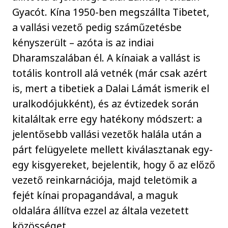
Gyacót. Kína 1950-ben megszállta Tibetet,
a vallási vezető pedig száműzetésbe
kényszerült – azóta is az indiai
Dharamszalában él. A kínaiak a vallást is
totális kontroll alá vetnék (már csak azért
is, mert a tibetiek a Dalai Lámát ismerik el
uralkodójukként), és az évtizedek során
kitaláltak erre egy hatékony módszert: a
jelentősebb vallási vezetők halála után a
párt felügyelete mellett kiválasztanak egy-
egy kisgyereket, bejelentik, hogy ő az előző
vezető reinkarnációja, majd teletömik a
fejét kínai propagandával, a maguk
oldalára állítva ezzel az általa vezetett
közösséget.