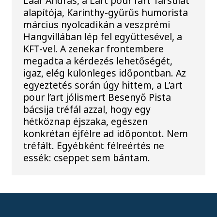
Laár András, a L’art pour l’art Társulat
alapítója, Karinthy-gyűrűs humorista
március nyolcadikán a veszprémi
Hangvillában lép fel együttesével, a
KFT-vel. A zenekar frontembere
megadta a kérdezés lehetőségét,
igaz, elég különleges időpontban. Az
egyeztetés során úgy hittem, a L’art
pour l’art jólismert Besenyő Pista
bácsija tréfál azzal, hogy egy
hétköznap éjszaka, egészen
konkrétan éjfélre ad időpontot. Nem
tréfált. Egyébként félreértés ne
essék: cseppet sem bántam.