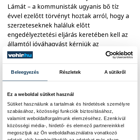
Lámát – a kommunisták ugyanis bő tíz
évvel ezelőtt törvényt hoztak arról, hogy a
szerzeteseknek haláluk előtt
engedélyeztetési eljárás keretében kell az
államtól jóváhagyást kérniük az
újjászületésre, ellenkező esetben a
reinkarnácójuk illegálisnak minősül.
Beleegyezés
Részletek
A sütikről
Biztosak lehetünk abban, hogy a kínai
kormány megpróbál majd egy ellen-Dalai
Ez a weboldal sütiket használ
Lámát állítani, amikor eljön az ideje – nagy
Sütiket használunk a tartalmak és hirdetések személyre
kérdés, hogy vajon Tibet, ahol Kína
szabásához, közösségi funkciók biztosításához,
valamint weboldalforgalmunk elemzéséhez. Ezenkívül
kontrollal rendelkezik az információ fölött,
közösségi média-, hirdető- és elemező partnereinkkel
mennyire befolyásolható, és hogy a
megosztjuk az Ön weboldalhasználatra vonatkozó
adatait, akik kombinálhatják az adatokat más olyan