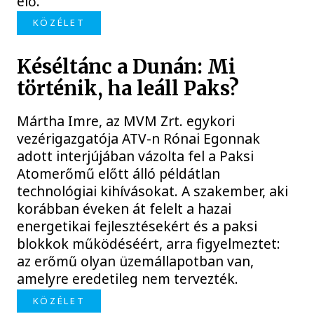
elő.
KÖZÉLET
Késéltánc a Dunán: Mi
történik, ha leáll Paks?
Mártha Imre, az MVM Zrt. egykori
vezérigazgatója ATV-n Rónai Egonnak
adott interjújában vázolta fel a Paksi
Atomerőmű előtt álló példátlan
technológiai kihívásokat. A szakember, aki
korábban éveken át felelt a hazai
energetikai fejlesztésekért és a paksi
blokkok működéséért, arra figyelmeztet:
az erőmű olyan üzemállapotban van,
amelyre eredetileg nem tervezték.
KÖZÉLET