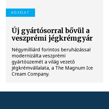
KÖZÉLET
Új gyártósorral bővül a
veszprémi jégkrémgyár
Négymilliárd forintos beruházással
modernizálta veszprémi
gyártóüzemét a világ vezető
jégkrémvállalata, a The Magnum Ice
Cream Company.