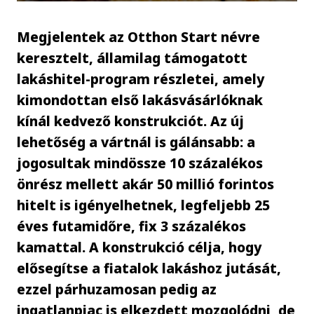
Megjelentek az Otthon Start névre
keresztelt, államilag támogatott
lakáshitel-program részletei, amely
kimondottan első lakásvásárlóknak
kínál kedvező konstrukciót. Az új
lehetőség a vártnál is gálánsabb: a
jogosultak mindössze 10 százalékos
önrész mellett akár 50 millió forintos
hitelt is igényelhetnek, legfeljebb 25
éves futamidőre, fix 3 százalékos
kamattal. A konstrukció célja, hogy
elősegítse a fiatalok lakáshoz jutását,
ezzel párhuzamosan pedig az
ingatlanpiac is elkezdett mozgolódni, de