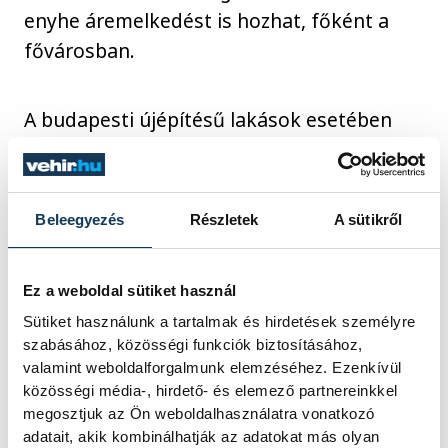
enyhe áremelkedést is hozhat, főként a
fővárosban.
A budapesti újépítésű lakások esetében
különösen érdekes lehet a fejlesztők
reakciója: vélhetően többen igyekeznek
majd a projektjeiket úgy pozicionálni, hogy
Beleegyezés
Részletek
A sütikről
azok megfeleljenek az árplafon
feltételeinek. Ez lassíthatja az áremelkedés
Ez a weboldal sütiket használ
ütemét, különösen annak fényében, hogy
Sütiket használunk a tartalmak és hirdetések személyre
a budapesti új lakások átlagos
szabásához, közösségi funkciók biztosításához,
négyzetméterára már elérte az 1,6 millió
valamint weboldalforgalmunk elemzéséhez. Ezenkívül
forintot.
közösségi média-, hirdető- és elemező partnereinkkel
megosztjuk az Ön weboldalhasználatra vonatkozó
adatait, akik kombinálhatják az adatokat más olyan