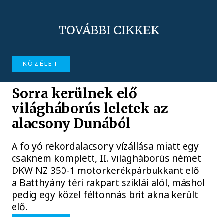
TOVÁBBI CIKKEK
KÖZÉLET
Sorra kerülnek elő
világháborús leletek az
alacsony Dunából
A folyó rekordalacsony vízállása miatt egy
csaknem komplett, II. világháborús német
DKW NZ 350-1 motorkerékpárbukkant elő
a Batthyány téri rakpart sziklái alól, máshol
pedig egy közel féltonnás brit akna került
elő.