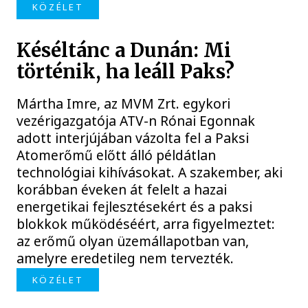
KÖZÉLET
Késéltánc a Dunán: Mi
történik, ha leáll Paks?
Mártha Imre, az MVM Zrt. egykori
vezérigazgatója ATV-n Rónai Egonnak
adott interjújában vázolta fel a Paksi
Atomerőmű előtt álló példátlan
technológiai kihívásokat. A szakember, aki
korábban éveken át felelt a hazai
energetikai fejlesztésekért és a paksi
blokkok működéséért, arra figyelmeztet:
az erőmű olyan üzemállapotban van,
amelyre eredetileg nem tervezték.
KÖZÉLET