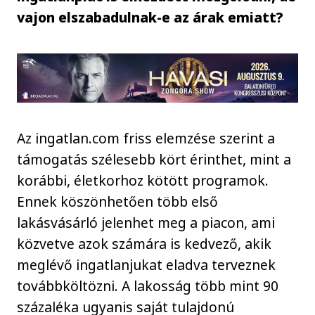
vajon elszabadulnak-e az árak emiatt?
Az ingatlan.com friss elemzése szerint a
támogatás szélesebb kört érinthet, mint a
korábbi, életkorhoz kötött programok.
Ennek köszönhetően több első
lakásvásárló jelenhet meg a piacon, ami
közvetve azok számára is kedvező, akik
meglévő ingatlanjukat eladva terveznek
továbbköltözni. A lakosság több mint 90
százaléka ugyanis saját tulajdonú