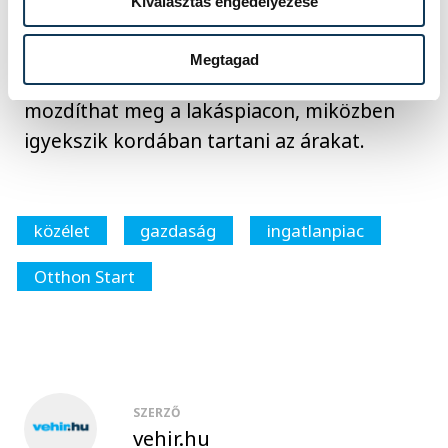
Kiválasztás engedélyezése
Az Otthon Start tehát nemcsak az első
lakásukat kereső fiatalok számára jelent
Megtagad
áttörést, hanem egész láncolatot
mozdíthat meg a lakáspiacon, miközben
igyekszik kordában tartani az árakat.
közélet
gazdaság
ingatlanpiac
Otthon Start
SZERZŐ
vehir.hu