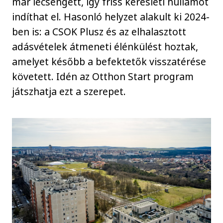
már lecsengett, így friss keresleti hullámot
indíthat el. Hasonló helyzet alakult ki 2024-
ben is: a CSOK Plusz és az elhalasztott
adásvételek átmeneti élénkülést hoztak,
amelyet később a befektetők visszatérése
követett. Idén az Otthon Start program
játszhatja ezt a szerepet.