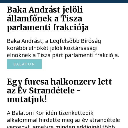
Baka Andrást jelöli
államfőnek a Tisza
parlamenti frakciója
Baka Andrást, a Legfelsőbb Bíróság
korábbi elnökét jelöli köztársasági
elnöknek a Tisza párt parlamenti frakciója.
BALATON
Egy furcsa halkonzerv lett
az Év Strandétele -
mutatjuk!
A Balatoni Kör idén tizenkettedik
alkalommal hirdette meg az év strandétele
versenyt, amelyre minden eddiginél több,