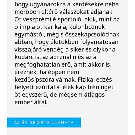
hogy ugyanazokra a kérdésekre néha
merőben eltérő válaszokat adjanak.
Öt veszprémi élsportoló, akik, mint az
olimpia öt karikája, különböznek
egymástól, mégis összekapcsolódnak
abban, hogy életükben folyamatosan
visszajáró vendég a siker és olykor a
kudarc is, az adrenalin és az a
megfoghatatlan erő, amit akkor is
éreznek, ha éppen nem
kezdősípszóra várnak. Fizikai edzés
helyett ezúttal a lélek kap tréninget
öt egyszerű, de mégsem átlagos
ember által.
AZ ÉV SPORTPILLANATA