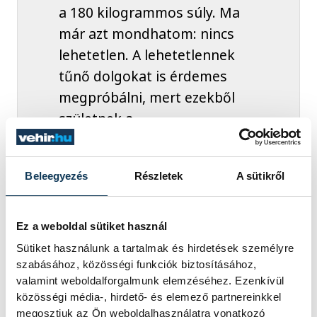
a 180 kilogrammos súly. Ma
már azt mondhatom: nincs
lehetetlen. A lehetetlennek
tűnő dolgokat is érdemes
megpróbálni, mert ezekből
születnek a
legcsodálatosabb élmények.
A versenyeken 61-62 kiló
Beleegyezés
Részletek
A sütikről
között mérlegelek, tehát a
testsúlyom háromszorosát
húzom fel – ez olyan
Ez a weboldal sütiket használ
eredmény, amellyel jelenleg a
Sütiket használunk a tartalmak és hirdetések személyre
világranglista élén állok
szabásához, közösségi funkciók biztosításához,
valamint weboldalforgalmunk elemzéséhez. Ezenkívül
2025-ben. Közel harminc éve
közösségi média-, hirdető- és elemező partnereinkkel
sportolok. Számomra a sport
megosztjuk az Ön weboldalhasználatra vonatkozó