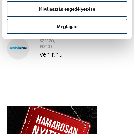
sport
Csonka Anikó
felhúzás
Kiválasztás engedélyezése
Megtagad
SZERZŐ,
FOTÓS
vehir.hu