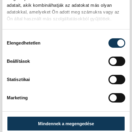
nemcsak izmot épít, hanem
adatait, akik kombinálhatják az adatokat más olyan
adatokkal, amelyeket Ön adott meg számukra vagy az
türelemre, fegyelemre,
Ön által használt más szolgáltatásokból gyűjtöttek.
munkamorálra és kitartásra
tanít – és rengeteget segít az
Hozzájárulás kiválasztása
önbizalom fejlesztésében is.
Elengedhetetlen
Szenvedélyesen szeretek
mozogni, és nagyon hálás
Beállítások
vagyok mindazoknak, akik a
háttérben segítik az utamat
Statisztikai
Marketing
– zárta Anikó.
Mindennek a megengedése