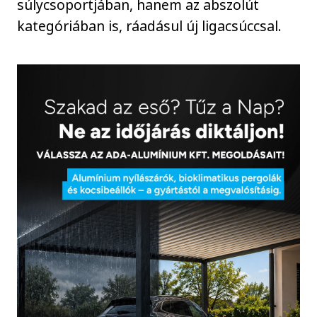
súlycsoportjában, hanem az abszolút
kategóriában is, ráadásul új ligacsúccsal.