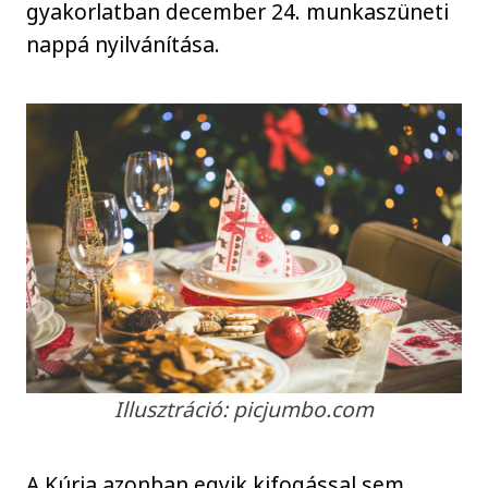
gyakorlatban december 24. munkaszüneti
nappá nyilvánítása.
Illusztráció: picjumbo.com
A Kúria azonban egyik kifogással sem