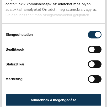
ha az érvényes és eredményes lesz – vagyis
adatait, akik kombinálhatják az adatokat más olyan
adatokkal, amelyeket Ön adott meg számukra vagy az
elegen elmennek szavazni, és az igenek
Ön által használt más szolgáltatásokból gyűjtöttek.
kerülnek többségbe –, az Országgyűlésnek
törvényt kell alkotnia a kérdésben. A
Hozzájárulás kiválasztása
népszavazás tehát nem pusztán
Elengedhetetlen
véleménynyilvánítás: ha sikeres, kötelező
erejű döntést jelent a parlament számára.
Beállítások
Statisztikai
közélet
népszavazás
Jobbik
Marketing
Mindennek a megengedése
SZERZŐ