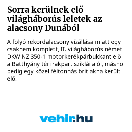
Sorra kerülnek elő
világháborús leletek az
alacsony Dunából
A folyó rekordalacsony vízállása miatt egy
csaknem komplett, II. világháborús német
DKW NZ 350-1 motorkerékpárbukkant elő
a Batthyány téri rakpart sziklái alól, máshol
pedig egy közel féltonnás brit akna került
elő.