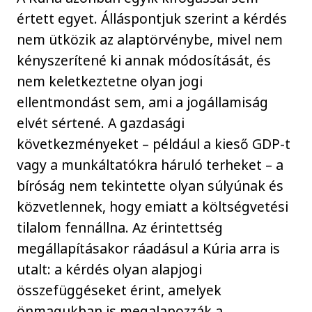
értett egyet. Álláspontjuk szerint a kérdés
nem ütközik az alaptörvénybe, mivel nem
kényszerítené ki annak módosítását, és
nem keletkeztetne olyan jogi
ellentmondást sem, ami a jogállamiság
elvét sértené. A gazdasági
következményeket – például a kieső GDP-t
vagy a munkáltatókra háruló terheket – a
bíróság nem tekintette olyan súlyúnak és
közvetlennek, hogy emiatt a költségvetési
tilalom fennállna. Az érintettség
megállapításakor ráadásul a Kúria arra is
utalt: a kérdés olyan alapjogi
összefüggéseket érint, amelyek
önmagukban is megalapozzák a