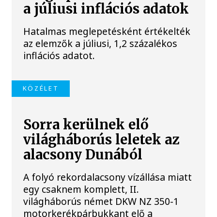
a júliusi inflációs adatok
Hatalmas meglepetésként értékelték
az elemzők a júliusi, 1,2 százalékos
inflációs adatot.
KÖZÉLET
Sorra kerülnek elő
világháborús leletek az
alacsony Dunából
A folyó rekordalacsony vízállása miatt
egy csaknem komplett, II.
világháborús német DKW NZ 350-1
motorkerékpárbukkant elő a