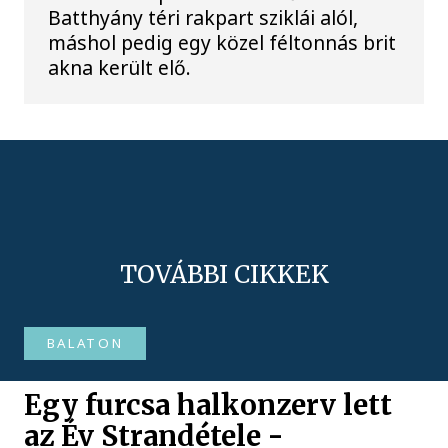
Batthyány téri rakpart sziklái alól,
máshol pedig egy közel féltonnás brit
akna került elő.
TOVÁBBI CIKKEK
BALATON
Egy furcsa halkonzerv lett
az Év Strandétele -