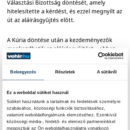
Választási Bizottság döntését, amely
hitelesítette a kérdést, és ezzel megnyílt az
út az aláírásgyűjtés előtt.
A Kúria döntése után a kezdeményezők
megkezdhetik az aláírásgyűjtést – ehhez
120 nap áll rendelkezésükre. Ahhoz, hogy a
kérdésből ténylegesen országos
Beleegyezés
Részletek
A sütikről
népszavazás legyen, legalább 200 ezer
érvényes aláírást kell összegyűjteniük. Ha
ez sikerül, és az aláírásokat az illetékes
Ez a weboldal sütiket használ
hatóság hitelesíti, az Országgyűlésnek
Sütiket használunk a tartalmak és hirdetések személyre
kötelező lesz kiírnia a népszavazást. A
szabásához, közösségi funkciók biztosításához,
valamint weboldalforgalmunk elemzéséhez. Ezenkívül
választásokat felügyelő szervek ezután
közösségi média-, hirdető- és elemező partnereinkkel
meghatározzák a szavazás időpontját, és
megosztjuk az Ön weboldalhasználatra vonatkozó