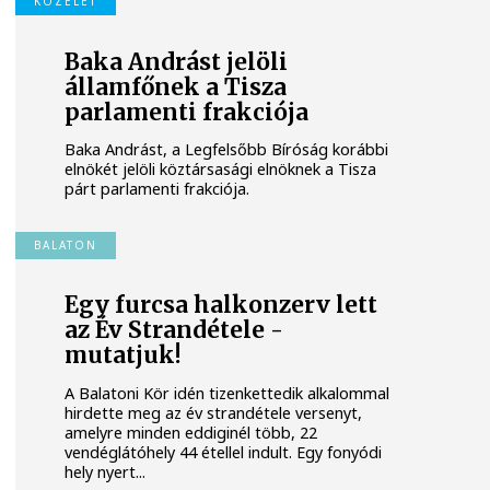
KÖZÉLET
Baka Andrást jelöli
államfőnek a Tisza
parlamenti frakciója
Baka Andrást, a Legfelsőbb Bíróság korábbi
elnökét jelöli köztársasági elnöknek a Tisza
párt parlamenti frakciója.
BALATON
Egy furcsa halkonzerv lett
az Év Strandétele -
mutatjuk!
A Balatoni Kör idén tizenkettedik alkalommal
hirdette meg az év strandétele versenyt,
amelyre minden eddiginél több, 22
vendéglátóhely 44 étellel indult. Egy fonyódi
hely nyert...