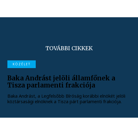
TOVÁBBI CIKKEK
KÖZÉLET
Baka Andrást jelöli államfőnek a
Tisza parlamenti frakciója
Baka Andrást, a Legfelsőbb Bíróság korábbi elnökét jelöli
köztársasági elnöknek a Tisza párt parlamenti frakciója.