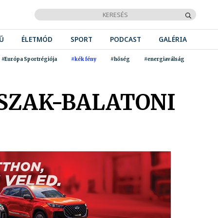
Ű
ÉLETMÓD
SPORT
PODCAST
GALÉRIA
#Európa Sportrégiója
#kék fény
#hőség
#energiaválság
ÉSZAK-BALATONI