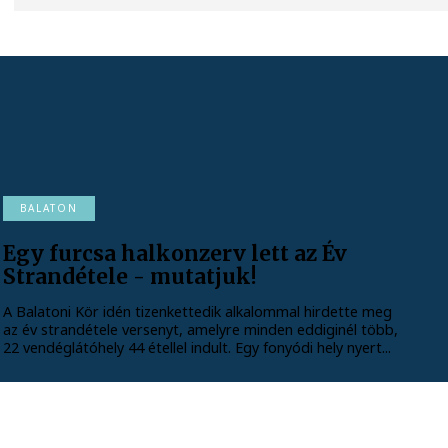
BALATON
Egy furcsa halkonzerv lett az Év
Strandétele - mutatjuk!
A Balatoni Kör idén tizenkettedik alkalommal hirdette meg
az év strandétele versenyt, amelyre minden eddiginél több,
22 vendéglátóhely 44 étellel indult. Egy fonyódi hely nyert...