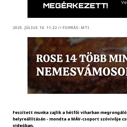
2025. JÚLIUS 10. 11:22
//
FORRÁS: MTI
Feszített munka zajlik a hétfői viharban megrongál
helyreállításán - mondta a MÁV-csoport szóvivője c
videóban.