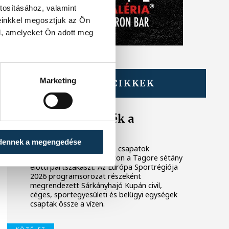
tosításához, valamint
einkkel megosztjuk az Ön
l, amelyeket Ön adott meg
Marketing
TOVÁBBI CIKKEK
KÖZÉLET
Megszelídítették a
sárkányokat
dennek a megengedése
A dobok ritmusára evező csapatok
népesítették be szombaton a Tagore sétány
előtti partszakaszt. Az Európa Sportrégiója
2026 programsorozat részeként
megrendezett Sárkányhajó Kupán civil,
céges, sportegyesületi és belügyi egységek
csaptak össze a vízen.