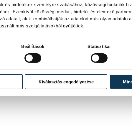
mak és hirdetések személyre szabásához, közösségi funkciók biz
hez. Ezenkívül közösségi média-, hirdető- és elemező partner
zó adatait, akik kombinálhatják az adatokat más olyan adatokka
sznált más szolgáltatásokból gyűjtöttek.
Beállítások
Statisztikai
Kiválasztás engedélyezése
Min