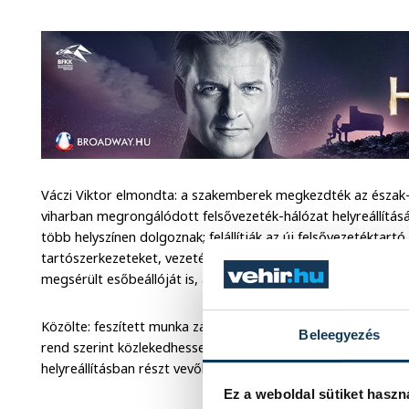
Váczi Viktor elmondta: a szakemberek megkezdték az észak-
viharban megrongálódott felsővezeték-hálózat helyreállítás
több helyszínen dolgoznak; felállítják az új felsővezetéktartó
tartószerkezeteket, vezetékeket több száz méter hosszban. T
megsérült esőbeállóját is, amelynek a tetejét leszakította a v
Közölte: feszített munka zajlik, hogy a hétvégi forgalomra 
Beleegyezés
rend szerint közlekedhessenek a vonatok a Balaton északi p
helyreállításban részt vevők munkáját és az utasok türelmét.
Ez a weboldal sütiket haszn