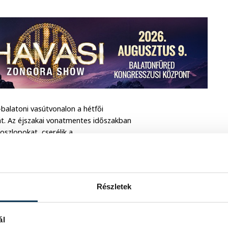
balatoni vasútvonalon a hétfői
át. Az éjszakai vonatmentes időszakban
 oszlopokat, cserélik a
ovábbá kijavítják az alsőörsi állomás
ihar.
minden készen álljon, és a megszokott
Részletek
artján. Váczi Viktor megköszönte a
ál