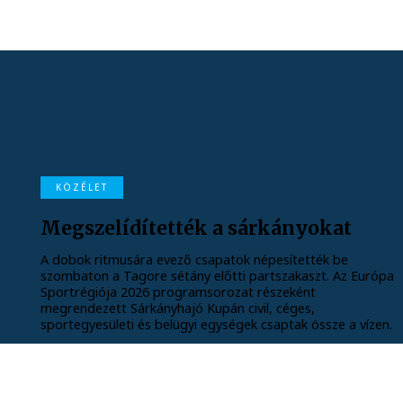
KÖZÉLET
Megszelídítették a sárkányokat
A dobok ritmusára evező csapatok népesítették be
szombaton a Tagore sétány előtti partszakaszt. Az Európa
Sportrégiója 2026 programsorozat részeként
megrendezett Sárkányhajó Kupán civil, céges,
sportegyesületi és belügyi egységek csaptak össze a vízen.