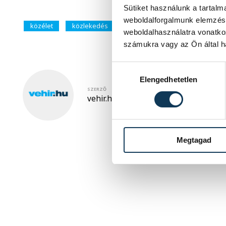
Sütiket használunk a tartal
weboldalforgalmunk elemzésé
közélet
közlekedés
MÁV
weboldalhasználatra vonatko
számukra vagy az Ön által ha
Hozzájárulás kiválasztása
Elengedhetetlen
SZERZŐ
vehir.hu
Megtagad