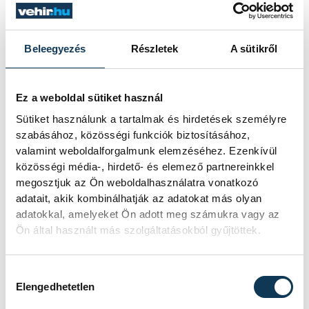
hazájában rendezendő Európai Ifjúsági
Olimpiai Fesztivál a sport, a kultúra és az
ifjúság ünnepe lesz.
Beleegyezés
Részletek
A sütikről
"A sport egy egyetemes nyelv, amely
Ez a weboldal sütiket használ
mindannyiunkat összeköt" - fogalmazott,
Sütiket használunk a tartalmak és hirdetések személyre
ezért megnyitja a kapukat a sportbeli és
szabásához, közösségi funkciók biztosításához,
kulturális együttműködés előtt.
valamint weboldalforgalmunk elemzéséhez. Ezenkívül
közösségi média-, hirdető- és elemező partnereinkkel
Tájékoztatása szerint a fesztiválon 48
megosztjuk az Ön weboldalhasználatra vonatkozó
ország 4000 sportolója indul, akik 15
adatait, akik kombinálhatják az adatokat más olyan
sportágban mérik össze képességüket.
adatokkal, amelyeket Ön adott meg számukra vagy az
Ön által használt más szolgáltatásokból gyűjtöttek.
Amint a rendezvényen elhangzott,
Hozzájárulás kiválasztása
Magyarország az EYOF-okon eddig 190
Elengedhetetlen
arany-, 165 ezüst- és 189 bronzérmet