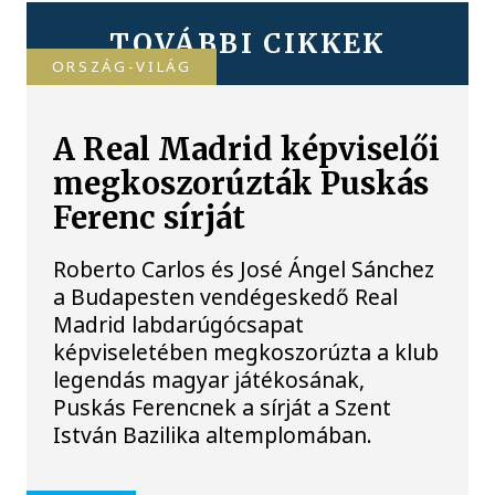
TOVÁBBI CIKKEK
ORSZÁG-VILÁG
A Real Madrid képviselői
megkoszorúzták Puskás
Ferenc sírját
Roberto Carlos és José Ángel Sánchez
a Budapesten vendégeskedő Real
Madrid labdarúgócsapat
képviseletében megkoszorúzta a klub
legendás magyar játékosának,
Puskás Ferencnek a sírját a Szent
István Bazilika altemplomában.