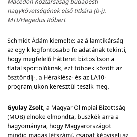
Macedón Köztársaság budapesti
nagykövetségének első titkára (b-j).
MTI/Hegedüs Róbert
Schmidt Ádám kiemelte: az államtikárság
az egyik legfontosabb feladatának tekinti,
hogy megfelelő hátteret biztosítson a
fiatal sportolóknak, ezt többek között az
ösztöndíj-, a Héraklész- és az LA10-
programjukon keresztül teszik meg.
Gyulay Zsolt
, a Magyar Olimpiai Bizottság
(MOB) elnöke elmondta, büszkék arra a
hagyományra, hogy Magyarországot
mindig magas létszámú csapat képviseli az