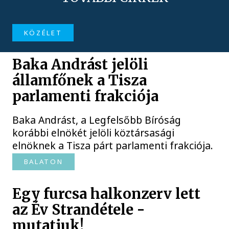
KÖZÉLET
Baka Andrást jelöli
államfőnek a Tisza
parlamenti frakciója
Baka Andrást, a Legfelsőbb Bíróság
korábbi elnökét jelöli köztársasági
elnöknek a Tisza párt parlamenti frakciója.
BALATON
Egy furcsa halkonzerv lett
az Év Strandétele -
mutatjuk!