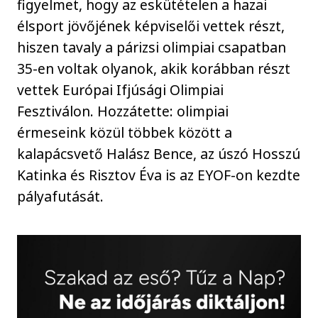
figyelmet, hogy az eskütételen a hazai
élsport jövőjének képviselői vettek részt,
hiszen tavaly a párizsi olimpiai csapatban
35-en voltak olyanok, akik korábban részt
vettek Európai Ifjúsági Olimpiai
Fesztiválon. Hozzátette: olimpiai
érmeseink közül többek között a
kalapácsvető Halász Bence, az úszó Hosszú
Katinka és Risztov Éva is az EYOF-on kezdte
pályafutását.