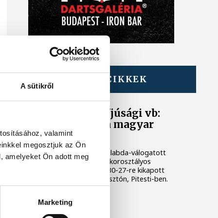
TOVÁBBI CIKKEK
A sütikről
KÉZILABDA
Női kézilabda ifjúsági vb:
nyolcadik lett a magyar
tosításához, valamint
válogatott
einkkel megosztjuk az Ön
A magyar női ifjúsági kézilabda-válogatott
l, amelyeket Ön adott meg
nyolcadik lett a romániai korosztályos
világbajnokságon, mivel 30-27-re kikapott
Kínától a vasárnapi helyosztón, Pitesti-ben.
Marketing
ONE VESZPRÉM HC