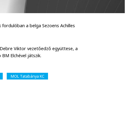
 fordulóban a belga Sezoens Achilles
 Debre Viktor vezetőedző együttese, a
BM Elchével játszik.
MOL Tatabánya KC