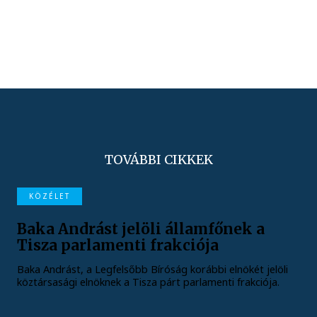
TOVÁBBI CIKKEK
KÖZÉLET
Baka Andrást jelöli államfőnek a
Tisza parlamenti frakciója
Baka Andrást, a Legfelsőbb Bíróság korábbi elnökét jelöli
köztársasági elnöknek a Tisza párt parlamenti frakciója.