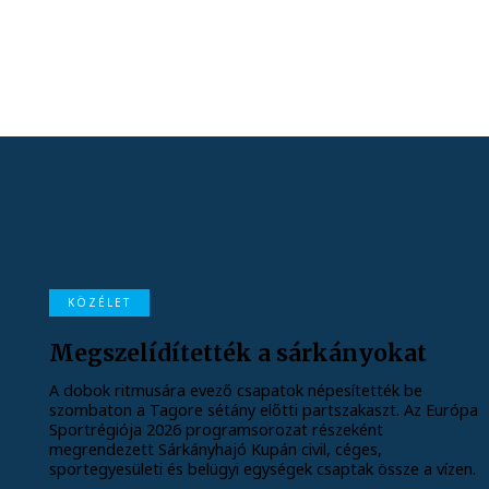
KÖZÉLET
Megszelídítették a sárkányokat
A dobok ritmusára evező csapatok népesítették be
szombaton a Tagore sétány előtti partszakaszt. Az Európa
Sportrégiója 2026 programsorozat részeként
megrendezett Sárkányhajó Kupán civil, céges,
sportegyesületi és belügyi egységek csaptak össze a vízen.