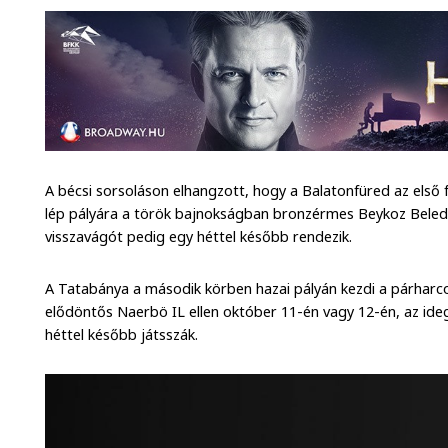
A bécsi sorsoláson elhangzott, hogy a Balatonfüred az els
lép pályára a török bajnokságban bronzérmes Beykoz Beledi
visszavágót pedig egy héttel később rendezik.
A Tatabánya a második körben hazai pályán kezdi a párharc
elődöntős Naerbö IL ellen október 11-én vagy 12-én, az ide
héttel később játsszák.