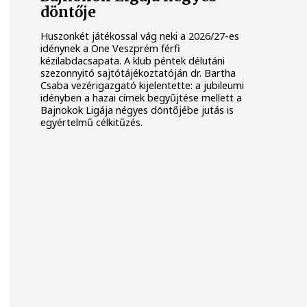
döntője
Huszonkét játékossal vág neki a 2026/27-es
idénynek a One Veszprém férfi
kézilabdacsapata. A klub péntek délutáni
szezonnyitó sajtótájékoztatóján dr. Bartha
Csaba vezérigazgató kijelentette: a jubileumi
idényben a hazai címek begyűjtése mellett a
Bajnokok Ligája négyes döntőjébe jutás is
egyértelmű célkitűzés.