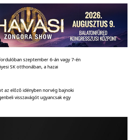
ő fordulóban szeptember 6-án vagy 7-én
yesi SK otthonában, a hazai
ot az előző idényben norvég bajnoki
genbeli visszavágót ugyancsak egy