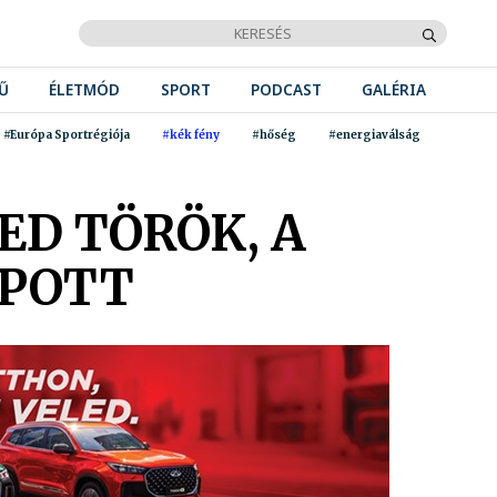
Ű
ÉLETMÓD
SPORT
PODCAST
GALÉRIA
#Európa Sportrégiója
#kék fény
#hőség
#energiaválság
ED TÖRÖK, A
APOTT