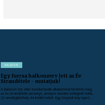
BALATON
Egy furcsa halkonzerv lett az Év
Strandétele - mutatjuk!
A Balatoni Kör idén tizenkettedik alkalommal hirdette meg
az év strandétele versenyt, amelyre minden eddiginél több,
22 vendéglátóhely 44 étellel indult. Egy fonyódi hely nyert...