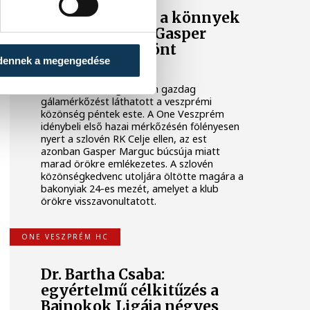
A gólok mellett a könnyek
is potyogtak – Gasper
Marguc elköszönt
dennek a megengedése
Veszprémtől
Érzelmekben és gólokban gazdag
gálamérkőzést láthatott a veszprémi
közönség péntek este. A One Veszprém
idénybeli első hazai mérkőzésén fölényesen
nyert a szlovén RK Celje ellen, az est
azonban Gasper Marguc búcsúja miatt
marad örökre emlékezetes. A szlovén
közönségkedvenc utoljára öltötte magára a
bakonyiak 24-es mezét, amelyet a klub
örökre visszavonultatott.
ONE VESZPRÉM HC
Dr. Bartha Csaba:
egyértelmű célkitűzés a
Bajnokok Ligája négyes