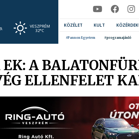
KÖZÉLET
KULT
KÖZÉRDEK
VESZPRÉM
9.
32°C
#Pannon Egyetem
#programajánló
 EK: A BALATONFÜR
ÉG ELLENFELET K