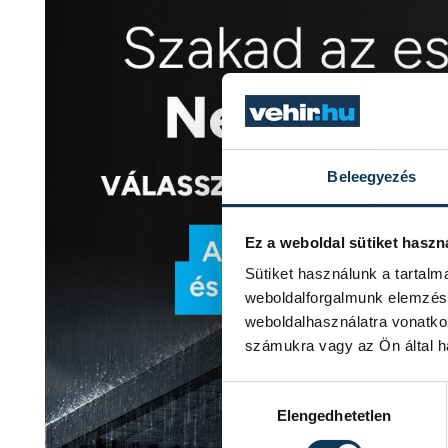
Beleegyezés
Ez a weboldal sütiket haszn
Sütiket használunk a tartal
weboldalforgalmunk elemzésé
weboldalhasználatra vonatko
számukra vagy az Ön által ha
Hozzájárulás kiválasztása
Elengedhetetlen