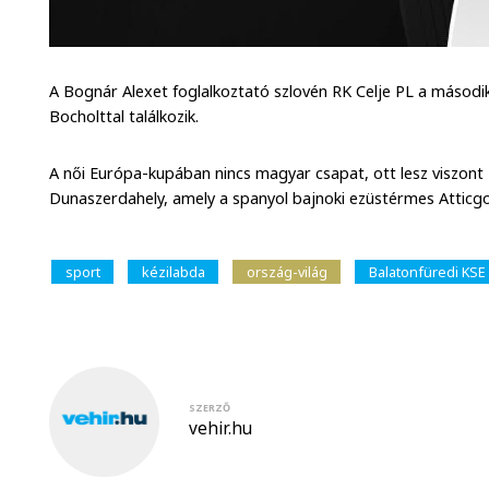
A Bognár Alexet foglalkoztató szlovén RK Celje PL a második
Bocholttal találkozik.
A női Európa-kupában nincs magyar csapat, ott lesz viszont
Dunaszerdahely, amely a spanyol bajnoki ezüstérmes Atticgo 
sport
kézilabda
ország-világ
Balatonfüredi KSE
SZERZŐ
vehir.hu