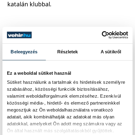
katalán klubbal.
sport
ország-világ
labdarúgás
Yaakobishvili Áron
Beleegyezés
Részletek
A sütikről
Ez a weboldal sütiket használ
Sütiket használunk a tartalmak és hirdetések személyre
SZERZŐ
szabásához, közösségi funkciók biztosításához,
vehir.hu
valamint weboldalforgalmunk elemzéséhez. Ezenkívül
közösségi média-, hirdető- és elemező partnereinkkel
megosztjuk az Ön weboldalhasználatra vonatkozó
adatait, akik kombinálhatják az adatokat más olyan
adatokkal, amelyeket Ön adott meg számukra vagy az
Ön által használt más szolgáltatásokból gyűjtöttek.