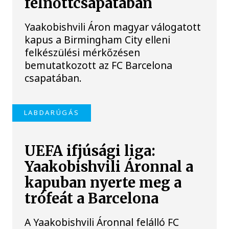
felnőttcsapatában
Yaakobishvili Áron magyar válogatott
kapus a Birmingham City elleni
felkészülési mérkőzésen
bemutatkozott az FC Barcelona
csapatában.
LABDARÚGÁS
UEFA ifjúsági liga:
Yaakobishvili Áronnal a
kapuban nyerte meg a
trófeát a Barcelona
A Yaakobishvili Áronnal felálló FC