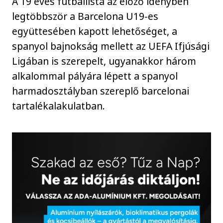
A 19 éves futballista az előző idényben
legtöbbször a Barcelona U19-es
együttesében kapott lehetőséget, a
spanyol bajnokság mellett az UEFA Ifjúsági
Ligában is szerepelt, ugyanakkor három
alkalommal pályára lépett a spanyol
harmadosztályban szereplő barcelonai
tartalékalakulatban.