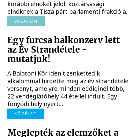
korábbi elnökét jelöli köztársasági
elnöknek a Tisza párt parlamenti frakciója.
BALATON
Egy furcsa halkonzerv lett
az Év Strandétele -
mutatjuk!
A Balatoni Kör idén tizenkettedik
alkalommal hirdette meg az év strandétele
versenyt, amelyre minden eddiginél több,
22 vendéglátóhely 44 étellel indult. Egy
fonyódi hely nyert...
KÖZÉLET
Meglepték az elemzőket a