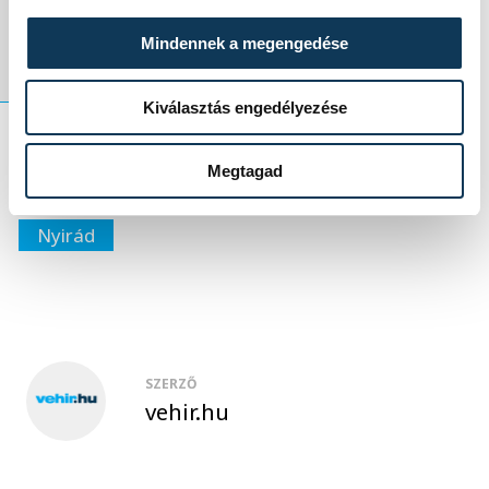
órától rendezik.
Mindennek a megengedése
Kiválasztás engedélyezése
Megtagad
sport
ország-világ
autósport
Nyirád
SZERZŐ
vehir.hu