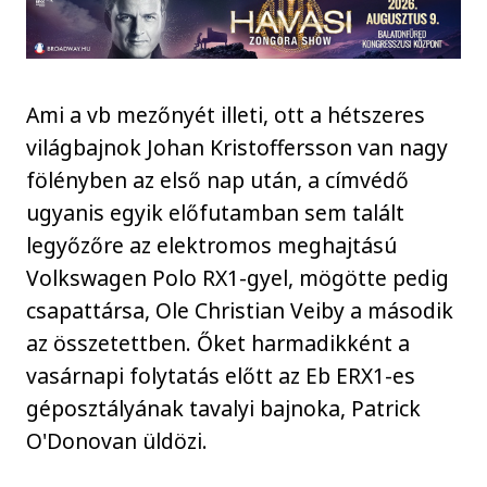
Ami a vb mezőnyét illeti, ott a hétszeres
világbajnok Johan Kristoffersson van nagy
fölényben az első nap után, a címvédő
ugyanis egyik előfutamban sem talált
legyőzőre az elektromos meghajtású
Volkswagen Polo RX1-gyel, mögötte pedig
csapattársa, Ole Christian Veiby a második
az összetettben. Őket harmadikként a
vasárnapi folytatás előtt az Eb ERX1-es
géposztályának tavalyi bajnoka, Patrick
O'Donovan üldözi.