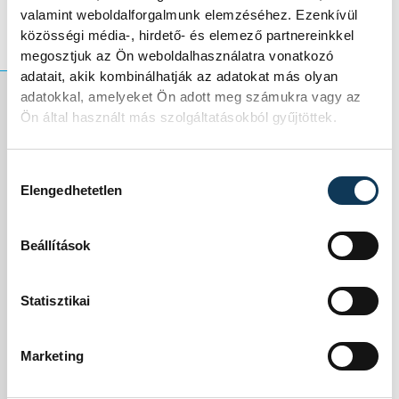
valamint weboldalforgalmunk elemzéséhez. Ezenkívül
közösségi média-, hirdető- és elemező partnereinkkel
megosztjuk az Ön weboldalhasználatra vonatkozó
adatait, akik kombinálhatják az adatokat más olyan
adatokkal, amelyeket Ön adott meg számukra vagy az
Ön által használt más szolgáltatásokból gyűjtöttek.
A program vasárnap
kilenc órakor
Hozzájárulás kiválasztása
Elengedhetetlen
további két
Beállítások
előfutammal
folytatódik, az
Statisztikai
elődöntőket 14, a
Marketing
döntőket pedig 15