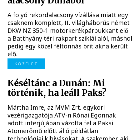
alacsony Dunából
A folyó rekordalacsony vízállása miatt egy
csaknem komplett, II. világháborús német
DKW NZ 350-1 motorkerékpárbukkant elő
a Batthyány téri rakpart sziklái alól, máshol
pedig egy közel féltonnás brit akna került
elő.
KÖZÉLET
Késéltánc a Dunán: Mi
történik, ha leáll Paks?
Mártha Imre, az MVM Zrt. egykori
vezérigazgatója ATV-n Rónai Egonnak
adott interjújában vázolta fel a Paksi
Atomerőmű előtt álló példátlan
technológiai kihívásokat. A szakember, aki