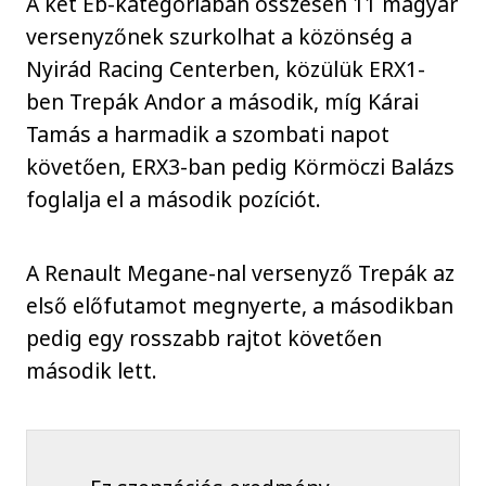
A két Eb-kategóriában összesen 11 magyar
versenyzőnek szurkolhat a közönség a
Nyirád Racing Centerben, közülük ERX1-
ben Trepák Andor a második, míg Kárai
Tamás a harmadik a szombati napot
követően, ERX3-ban pedig Körmöczi Balázs
foglalja el a második pozíciót.
A Renault Megane-nal versenyző Trepák az
első előfutamot megnyerte, a másodikban
pedig egy rosszabb rajtot követően
második lett.