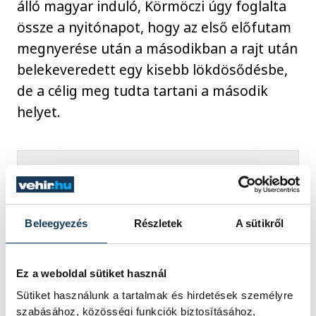
álló magyar induló, Körmöczi úgy foglalta
össze a nyitónapot, hogy az első előfutam
megnyerése után a másodikban a rajt után
belekeveredett egy kisebb lökdösődésbe,
de a célig meg tudta tartani a második
helyet.
Amennyiben vasárnap a
maradék előfutamban nem
Beleegyezés
Részletek
A sütikről
keveredek bele nagyobb
balesetbe, az elődöntőben az
egyik első rajthelyre van
Ez a weboldal sütiket használ
esélyem.
Sütiket használunk a tartalmak és hirdetések személyre
szabásához, közösségi funkciók biztosításához,