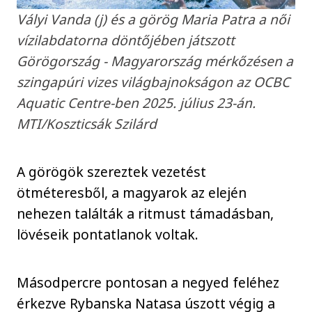
Vályi Vanda (j) és a görög Maria Patra a női
vízilabdatorna döntőjében játszott
Görögország - Magyarország mérkőzésen a
szingapúri vizes világbajnokságon az OCBC
Aquatic Centre-ben 2025. július 23-án.
MTI/Koszticsák Szilárd
A görögök szereztek vezetést
ötméteresből, a magyarok az elején
nehezen találták a ritmust támadásban,
lövéseik pontatlanok voltak.
Másodpercre pontosan a negyed feléhez
érkezve Rybanska Natasa úszott végig a