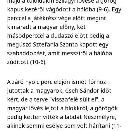
majd a túloldalon Szilágyi lövése a görög
kapus kezéről vágódott a hálóba (9-6). Egy
perccel a játékrész vége előtt megint
kimaradt a magyar előny, két
másodperccel a dudaszó előtt pedig a
megúszó Sztefania Szanta kapott egy
szabaddobást, amit messziről a hálóba
zúdított (10-6).
A záró nyolc perc elején ismét fórhoz
jutottak a magyarok, Cseh Sándor időt
kért, de a terve "visszafelé sült el", a
magyar lövés lejött a blokkról, a görögök
pedig ketten vitték a labdát Neszmélyre,
akinek semmi esélye sem volt hárítani (11-