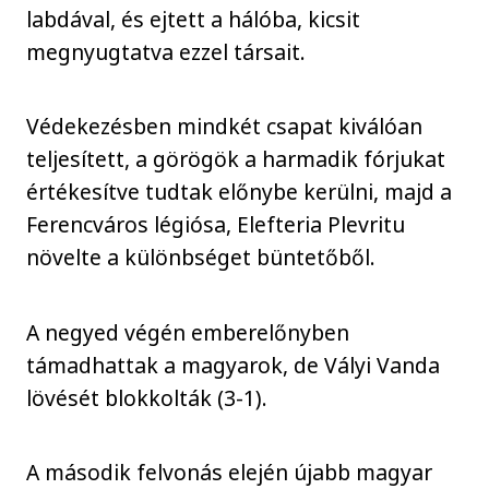
labdával, és ejtett a hálóba, kicsit
megnyugtatva ezzel társait.
Védekezésben mindkét csapat kiválóan
teljesített, a görögök a harmadik fórjukat
értékesítve tudtak előnybe kerülni, majd a
Ferencváros légiósa, Elefteria Plevritu
növelte a különbséget büntetőből.
A negyed végén emberelőnyben
támadhattak a magyarok, de Vályi Vanda
lövését blokkolták (3-1).
A második felvonás elején újabb magyar