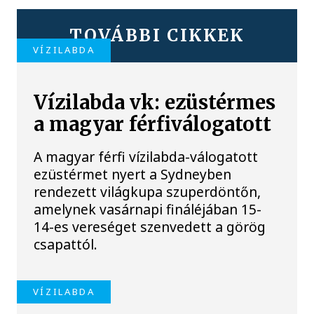
TOVÁBBI CIKKEK
VÍZILABDA
Vízilabda vk: ezüstérmes
a magyar férfiválogatott
A magyar férfi vízilabda-válogatott
ezüstérmet nyert a Sydneyben
rendezett világkupa szuperdöntőn,
amelynek vasárnapi fináléjában 15-
14-es vereséget szenvedett a görög
csapattól.
VÍZILABDA