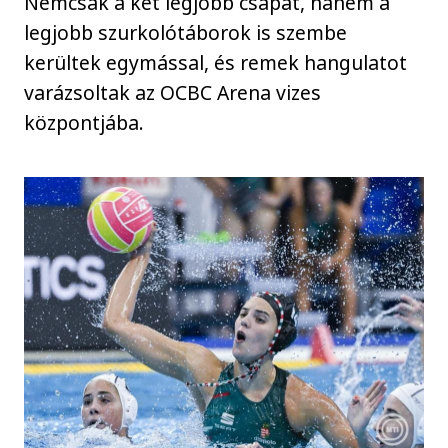
Nemcsak a két legjobb csapat, hanem a
legjobb szurkolótáborok is szembe
kerültek egymással, és remek hangulatot
varázsoltak az OCBC Arena vizes
központjába.