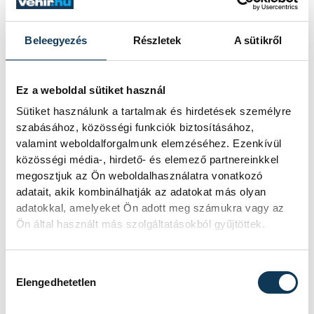
Görögország - Magyarország mérkőzésen a
szingapúri vizes világbajnokságon az OCBC
Beleegyezés
Részletek
A sütikről
Aquatic Centre-ben 2025. július 23-án.
MTI/Koszticsák Szilárd
Ez a weboldal sütiket használ
Sütiket használunk a tartalmak és hirdetések személyre
A magyarok kis szerencsével szépítettek, a
szabásához, közösségi funkciók biztosításához,
valamint weboldalforgalmunk elemzéséhez. Ezenkívül
görög lövés a felső lécről lepattanva a
közösségi média-, hirdető- és elemező partnereinkkel
képzeletbeli gólvonalról kifelé csorgott,
megosztjuk az Ön weboldalhasználatra vonatkozó
Vályi pedig megúszott és befejezte a
adatait, akik kombinálhatják az adatokat más olyan
adatokkal, amelyeket Ön adott meg számukra vagy az
ziccert.
Ön által használt más szolgáltatásokból gyűjtöttek.
A görögök gyorsan válaszoltak, a magyar
Hozzájárulás kiválasztása
védekezés megingását Eleni Kszenaki
Elengedhetetlen
használta ki.