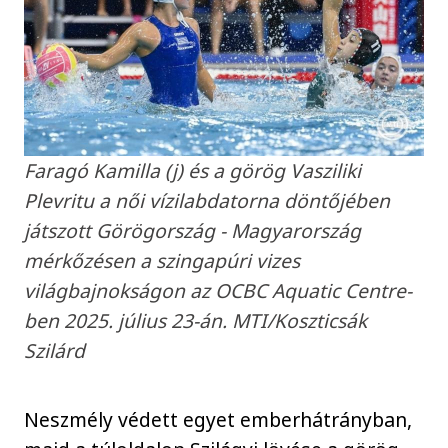
Faragó Kamilla (j) és a görög Vasziliki
Plevritu a női vízilabdatorna döntőjében
játszott Görögország - Magyarország
mérkőzésen a szingapúri vizes
világbajnokságon az OCBC Aquatic Centre-
ben 2025. július 23-án. MTI/Koszticsák
Szilárd
Neszmély védett egyet emberhátrányban,