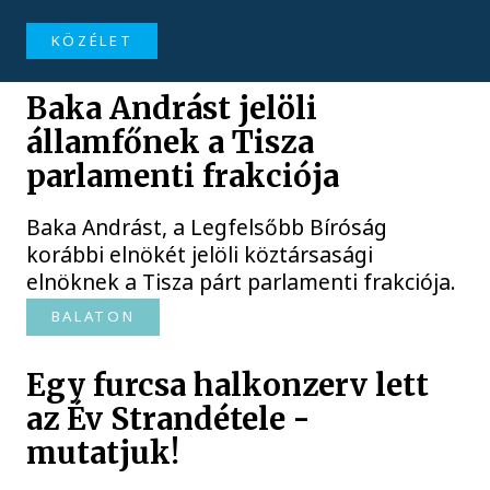
KÖZÉLET
Baka Andrást jelöli
államfőnek a Tisza
parlamenti frakciója
Baka Andrást, a Legfelsőbb Bíróság
korábbi elnökét jelöli köztársasági
elnöknek a Tisza párt parlamenti frakciója.
BALATON
Egy furcsa halkonzerv lett
az Év Strandétele -
mutatjuk!