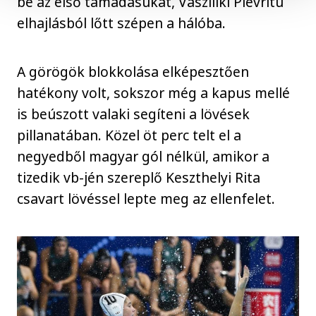
be az első támadásukat, Vasziliki Plevritu
elhajlásból lőtt szépen a hálóba.
A görögök blokkolása elképesztően
hatékony volt, sokszor még a kapus mellé
is beúszott valaki segíteni a lövések
pillanatában. Közel öt perc telt el a
negyedből magyar gól nélkül, amikor a
tizedik vb-jén szereplő Keszthelyi Rita
csavart lövéssel lepte meg az ellenfelet.