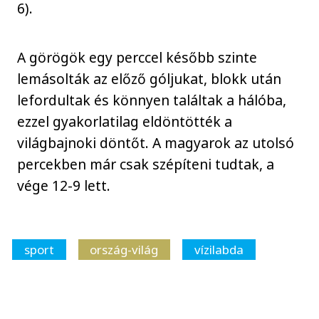
6).
A görögök egy perccel később szinte
lemásolták az előző góljukat, blokk után
lefordultak és könnyen találtak a hálóba,
ezzel gyakorlatilag eldöntötték a
világbajnoki döntőt. A magyarok az utolsó
percekben már csak szépíteni tudtak, a
vége 12-9 lett.
sport
ország-világ
vízilabda