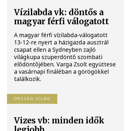
Vízilabda vk: döntős a
magyar férfi válogatott
A magyar férfi vízilabda-válogatott
13-12-re nyert a házigazda ausztrál
csapat ellen a Sydneyben zajló
világkupa szuperdöntő szombati
elődöntőjében. Varga Zsolt együttese
a vasárnapi fináléban a görögökkel
találkozik.
ORSZÁG-VILÁG
Vizes vb: minden idők
legjobb