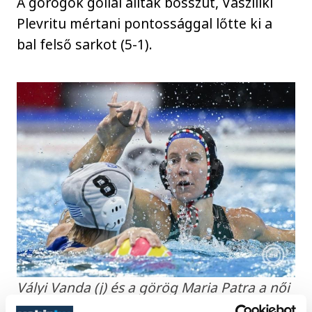
A görögök góllal álltak bosszút, Vasziliki
Plevritu mértani pontossággal lőtte ki a
bal felső sarkot (5-1).
Vályi Vanda (j) és a görög Maria Patra a női
vízilabdatorna döntőjében játszott