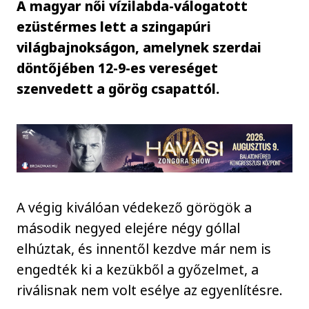
A magyar női vízilabda-válogatott
ezüstérmes lett a szingapúri
világbajnokságon, amelynek szerdai
döntőjében 12-9-es vereséget
szenvedett a görög csapattól.
A végig kiválóan védekező görögök a
második negyed elejére négy góllal
elhúztak, és innentől kezdve már nem is
engedték ki a kezükből a győzelmet, a
riválisnak nem volt esélye az egyenlítésre.