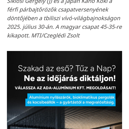
Siklósi Gergely (j) és a japán Kano Koki a
férfi párbajtőrözők csapatversenyének
döntőjében a tbiliszi vívó-világbajnokságon
2025. július 30-án. A magyar csapat 45-35-re
kikapott. MTI/Czeglédi Zsolt