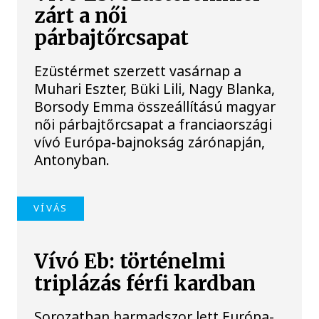
zárt a női
párbajtőrcsapat
Ezüstérmet szerzett vasárnap a
Muhari Eszter, Büki Lili, Nagy Blanka,
Borsody Emma összeállítású magyar
női párbajtőrcsapat a franciaországi
vívó Európa-bajnokság zárónapján,
Antonyban.
VÍVÁS
Vívó Eb: történelmi
triplázás férfi kardban
Sorozatban harmadszor lett Európa-