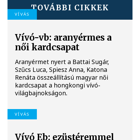
TOVÁBBI CIKKEK
VÍVÁS
Vívó-vb: aranyérmes a
női kardcsapat
Aranyérmet nyert a Battai Sugár,
Szűcs Luca, Spiesz Anna, Katona
Renáta összeállítású magyar női
kardcsapat a hongkongi vívó-
világbajnokságon.
VÍVÁS
Vívó Eb: ezüstéremmel