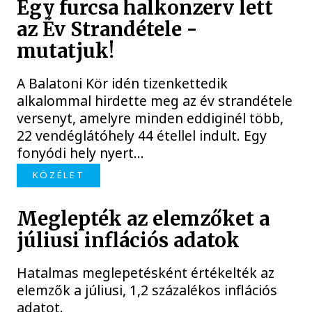
Egy furcsa halkonzerv lett
az Év Strandétele -
mutatjuk!
A Balatoni Kör idén tizenkettedik
alkalommal hirdette meg az év strandétele
versenyt, amelyre minden eddiginél több,
22 vendéglátóhely 44 étellel indult. Egy
fonyódi hely nyert...
KÖZÉLET
Meglepték az elemzőket a
júliusi inflációs adatok
Hatalmas meglepetésként értékelték az
elemzők a júliusi, 1,2 százalékos inflációs
adatot.