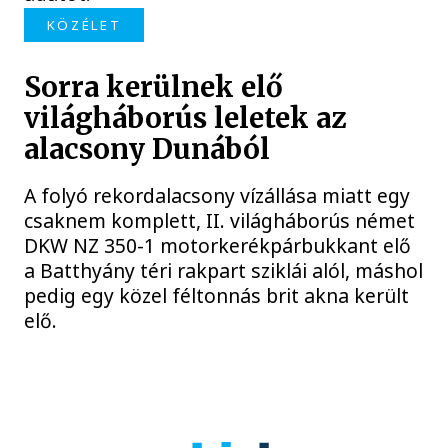
KÖZÉLET
Sorra kerülnek elő
világháborús leletek az
alacsony Dunából
A folyó rekordalacsony vízállása miatt egy
csaknem komplett, II. világháborús német
DKW NZ 350-1 motorkerékpárbukkant elő
a Batthyány téri rakpart sziklái alól, máshol
pedig egy közel féltonnás brit akna került
elő.