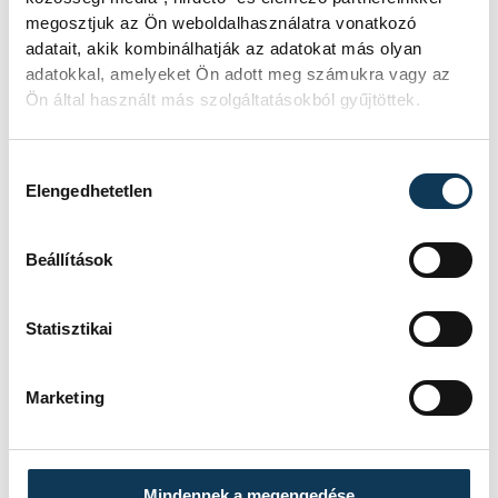
SZERZŐ
megosztjuk az Ön weboldalhasználatra vonatkozó
vehir.hu
adatait, akik kombinálhatják az adatokat más olyan
adatokkal, amelyeket Ön adott meg számukra vagy az
Ön által használt más szolgáltatásokból gyűjtöttek.
Hozzájárulás kiválasztása
Elengedhetetlen
Beállítások
Statisztikai
Marketing
Mindennek a megengedése