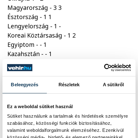
Magyarország - 3 3
Észtország - 1 1
Lengyelország - 1 -
Koreai Köztársaság - 1 2
Egyiptom - - 1
Kazahsztán - - 1
Kína - - 1
Románia - - 1
Beleegyezés
Részletek
A sütikről
sport
ország-világ
vívás
Ez a weboldal sütiket használ
Sütiket használunk a tartalmak és hirdetések személyre
szabásához, közösségi funkciók biztosításához,
valamint weboldalforgalmunk elemzéséhez. Ezenkívül
közösségi média-, hirdető- és elemező partnereinkkel