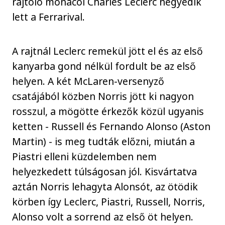
rajtoló monacói Charles Leclerc negyedik
lett a Ferrarival.
A rajtnál Leclerc remekül jött el és az első
kanyarba gond nélkül fordult be az első
helyen. A két McLaren-versenyző
csatájából közben Norris jött ki nagyon
rosszul, a mögötte érkezők közül ugyanis
ketten - Russell és Fernando Alonso (Aston
Martin) - is meg tudták előzni, miután a
Piastri elleni küzdelemben nem
helyezkedett túlságosan jól. Kisvártatva
aztán Norris lehagyta Alonsót, az ötödik
körben így Leclerc, Piastri, Russell, Norris,
Alonso volt a sorrend az első öt helyen.