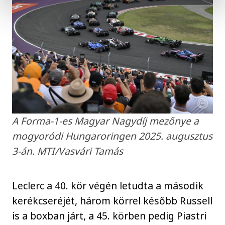
A Forma-1-es Magyar Nagydíj mezőnye a
mogyoródi Hungaroringen 2025. augusztus
3-án. MTI/Vasvári Tamás
Leclerc a 40. kör végén letudta a második
kerékcseréjét, három körrel később Russell
is a boxban járt, a 45. körben pedig Piastri