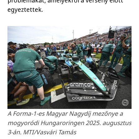
problémákat, amelyekről a verseny előtt
egyeztettek.
A Forma-1-es Magyar Nagydíj mezőnye a
mogyoródi Hungaroringen 2025. augusztus
3-án. MTI/Vasvári Tamás