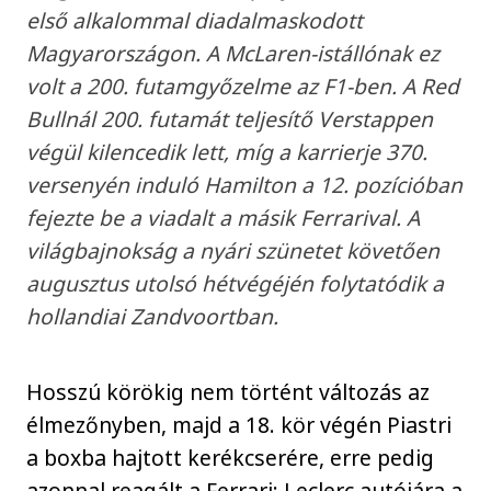
első alkalommal diadalmaskodott
Magyarországon. A McLaren-istállónak ez
volt a 200. futamgyőzelme az F1-ben. A Red
Bullnál 200. futamát teljesítő Verstappen
végül kilencedik lett, míg a karrierje 370.
versenyén induló Hamilton a 12. pozícióban
fejezte be a viadalt a másik Ferrarival. A
világbajnokság a nyári szünetet követően
augusztus utolsó hétvégéjén folytatódik a
hollandiai Zandvoortban.
Hosszú körökig nem történt változás az
élmezőnyben, majd a 18. kör végén Piastri
a boxba hajtott kerékcserére, erre pedig
azonnal reagált a Ferrari: Leclerc autójára a