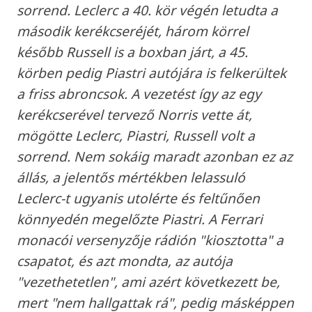
sorrend. Leclerc a 40. kör végén letudta a
második kerékcseréjét, három körrel
később Russell is a boxban járt, a 45.
körben pedig Piastri autójára is felkerültek
a friss abroncsok. A vezetést így az egy
kerékcserével tervező Norris vette át,
mögötte Leclerc, Piastri, Russell volt a
sorrend. Nem sokáig maradt azonban ez az
állás, a jelentős mértékben lelassuló
Leclerc-t ugyanis utolérte és feltűnően
könnyedén megelőzte Piastri. A Ferrari
monacói versenyzője rádión "kiosztotta" a
csapatot, és azt mondta, az autója
"vezethetetlen", ami azért következett be,
mert "nem hallgattak rá", pedig másképpen