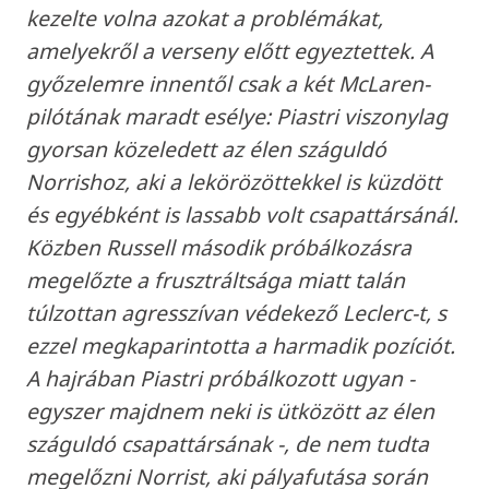
kezelte volna azokat a problémákat,
amelyekről a verseny előtt egyeztettek. A
győzelemre innentől csak a két McLaren-
pilótának maradt esélye: Piastri viszonylag
gyorsan közeledett az élen száguldó
Norrishoz, aki a lekörözöttekkel is küzdött
és egyébként is lassabb volt csapattársánál.
Közben Russell második próbálkozásra
megelőzte a frusztráltsága miatt talán
túlzottan agresszívan védekező Leclerc-t, s
ezzel megkaparintotta a harmadik pozíciót.
A hajrában Piastri próbálkozott ugyan -
egyszer majdnem neki is ütközött az élen
száguldó csapattársának -, de nem tudta
megelőzni Norrist, aki pályafutása során