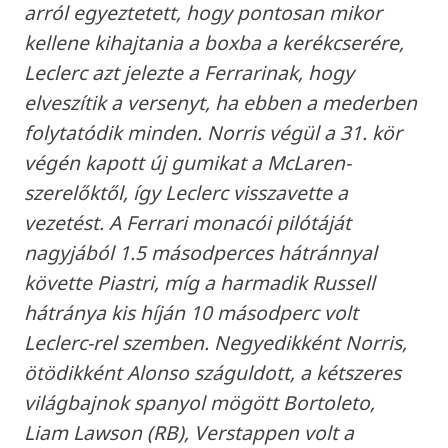
arról egyeztetett, hogy pontosan mikor
kellene kihajtania a boxba a kerékcserére,
Leclerc azt jelezte a Ferrarinak, hogy
elveszítik a versenyt, ha ebben a mederben
folytatódik minden. Norris végül a 31. kör
végén kapott új gumikat a McLaren-
szerelőktől, így Leclerc visszavette a
vezetést. A Ferrari monacói pilótáját
nagyjából 1.5 másodperces hátránnyal
követte Piastri, míg a harmadik Russell
hátránya kis híján 10 másodperc volt
Leclerc-rel szemben. Negyedikként Norris,
ötödikként Alonso száguldott, a kétszeres
világbajnok spanyol mögött Bortoleto,
Liam Lawson (RB), Verstappen volt a