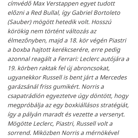
címvédő Max Verstappen egyet tudott
előzni a Red Bullal, így Gabriel Bortoleto
(Sauber) mögött hetedik volt. Hosszú
körökig nem történt változás az
élmezőnyben, majd a 18. kör végén Piastri
a boxba hajtott kerékcserére, erre pedig
azonnal reagált a Ferrari: Leclerc autójára a
19. körben raktak fel új abroncsokat,
ugyanekkor Russell is bent járt a Mercedes
garázsánál friss gumikért. Norris a
csapatrádión egyeztetve úgy döntött, hogy
megpróbálja az egy boxkiállásos stratégiát,
így a pályán maradt és vezette a versenyt.
Mögötte Leclerc, Piastri, Russell volt a
sorrend. Miközben Norris a mérnökével