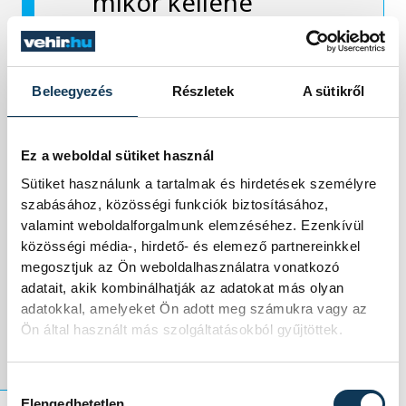
mikor kellene
kihajtania a boxba a
kerékcserére,
Beleegyezés
Részletek
A sütikről
Leclerc azt jelezte a
Ferrarinak, hogy
Ez a weboldal sütiket használ
Sütiket használunk a tartalmak és hirdetések személyre
elveszítik a
szabásához, közösségi funkciók biztosításához,
valamint weboldalforgalmunk elemzéséhez. Ezenkívül
versenyt, ha ebben
közösségi média-, hirdető- és elemező partnereinkkel
megosztjuk az Ön weboldalhasználatra vonatkozó
a mederben
adatait, akik kombinálhatják az adatokat más olyan
adatokkal, amelyeket Ön adott meg számukra vagy az
folytatódik minden.
Ön által használt más szolgáltatásokból gyűjtöttek.
Hozzájárulás kiválasztása
Elengedhetetlen