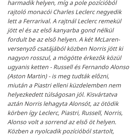
harmadik helyen, míg a pole pozícióból
rajtoló monacói Charles Leclerc negyedik
lett a Ferrarival. A rajtnál Leclerc remekül
jött el és az első kanyarba gond nélkül
fordult be az első helyen. A két McLaren-
versenyző csatájából közben Norris jött ki
nagyon rosszul, a mögötte érkezők közül
ugyanis ketten - Russell és Fernando Alonso
(Aston Martin) - is meg tudták előzni,
miután a Piastri elleni küzdelemben nem
helyezkedett túlságosan jól. Kisvártatva
aztán Norris lehagyta Alonsót, az ötödik
körben így Leclerc, Piastri, Russell, Norris,
Alonso volt a sorrend az első öt helyen.
Közben a nyolcadik pozícióból startolt,