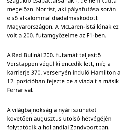
száguldó csapattársának -, de nem tudta
megelőzni Norrist, aki pályafutása során
első alkalommal diadalmaskodott
Magyarországon. A McLaren-istállónak ez
volt a 200. futamgyőzelme az F1-ben.
A Red Bullnál 200. futamát teljesítő
Verstappen végül kilencedik lett, míg a
karrierje 370. versenyén induló Hamilton a
12. pozícióban fejezte be a viadalt a másik
Ferrarival.
A világbajnokság a nyári szünetet
követően augusztus utolsó hétvégéjén
folytatódik a hollandiai Zandvoortban.