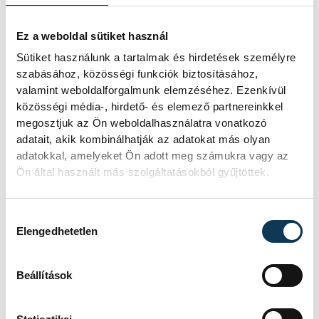
HelloLányok-KFSE, 11. DESZ-épek SE
Százhalombatta, 12. Pásztói KC
Ez a weboldal sütiket használ
Sütiket használunk a tartalmak és hirdetések személyre
szabásához, közösségi funkciók biztosításához,
valamint weboldalforgalmunk elemzéséhez. Ezenkívül
sport
ország-világ
közösségi média-, hirdető- és elemező partnereinkkel
megosztjuk az Ön weboldalhasználatra vonatkozó
strandkézilabda
adatait, akik kombinálhatják az adatokat más olyan
adatokkal, amelyeket Ön adott meg számukra vagy az
Ön által használt más szolgáltatásokból gyűjtöttek.
Hozzájárulás kiválasztása
Elengedhetetlen
SZERZŐ
vehir.hu
Beállítások