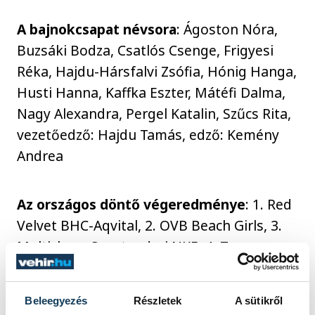
A bajnokcsapat névsora
: Ágoston Nóra,
Buzsáki Bodza, Csatlós Csenge, Frigyesi
Réka, Hajdu-Hársfalvi Zsófia, Hónig Hanga,
Husti Hanna, Kaffka Eszter, Mátéfi Dalma,
Nagy Alexandra, Pergel Katalin, Szűcs Rita,
vezetőedző: Hajdu Tamás, edző: Kemény
Andrea
Az országos döntő végeredménye
: 1. Red
Velvet BHC-Aqvital, 2. OVB Beach Girls, 3.
Multichem-Szentendrei NKE, 4. Tempo
Lupa-Donna Mamma, 5. Venice Beach Girls,
6. Nyúlon Túl, 7. RV New Wave-Fitrade, 8.
Beleegyezés
Részletek
A sütikről
Beach Angels, 9. Bajos Csajok, 10.