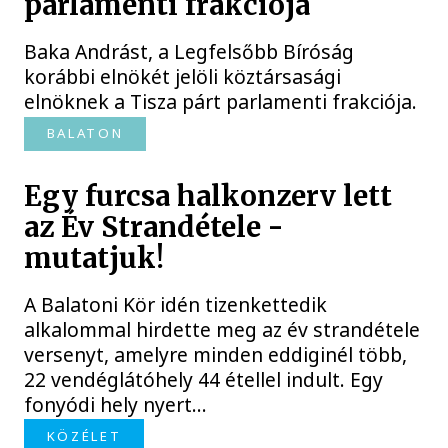
parlamenti frakciója
Baka Andrást, a Legfelsőbb Bíróság
korábbi elnökét jelöli köztársasági
elnöknek a Tisza párt parlamenti frakciója.
BALATON
Egy furcsa halkonzerv lett
az Év Strandétele -
mutatjuk!
A Balatoni Kör idén tizenkettedik
alkalommal hirdette meg az év strandétele
versenyt, amelyre minden eddiginél több,
22 vendéglátóhely 44 étellel indult. Egy
fonyódi hely nyert...
KÖZÉLET