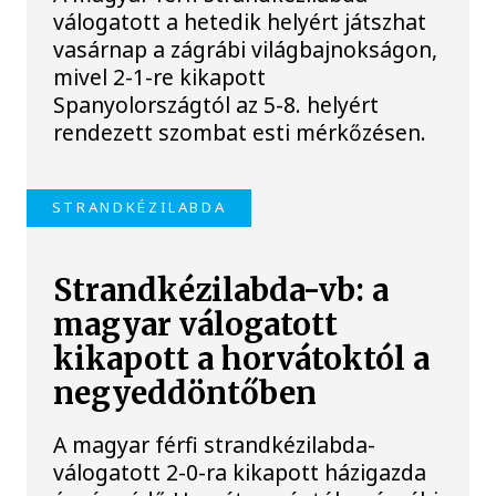
válogatott a hetedik helyért játszhat
vasárnap a zágrábi világbajnokságon,
mivel 2-1-re kikapott
Spanyolországtól az 5-8. helyért
rendezett szombat esti mérkőzésen.
STRANDKÉZILABDA
Strandkézilabda-vb: a
magyar válogatott
kikapott a horvátoktól a
negyeddöntőben
A magyar férfi strandkézilabda-
válogatott 2-0-ra kikapott házigazda