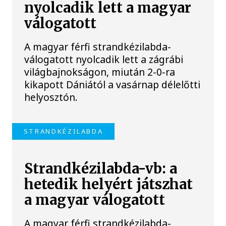
nyolcadik lett a magyar
válogatott
A magyar férfi strandkézilabda-
válogatott nyolcadik lett a zágrábi
világbajnokságon, miután 2-0-ra
kikapott Dániától a vasárnap délelőtti
helyosztón.
STRANDKÉZILABDA
Strandkézilabda-vb: a
hetedik helyért játszhat
a magyar válogatott
A magyar férfi strandkézilabda-