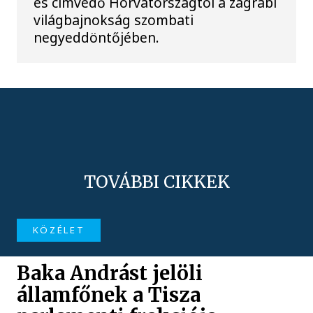
és címvédő Horvátországtól a zágrábi
világbajnokság szombati
negyeddöntőjében.
TOVÁBBI CIKKEK
KÖZÉLET
Baka Andrást jelöli
államfőnek a Tisza