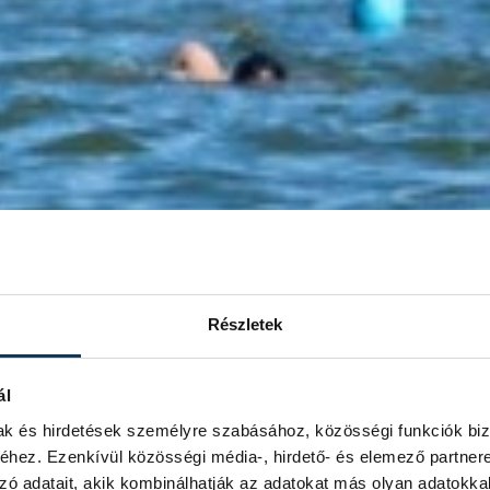
Részletek
ál
mak és hirdetések személyre szabásához, közösségi funkciók biz
hez. Ezenkívül közösségi média-, hirdető- és elemező partner
zó adatait, akik kombinálhatják az adatokat más olyan adatokka