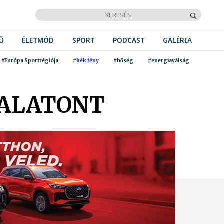
Ű
ÉLETMÓD
SPORT
PODCAST
GALÉRIA
#Európa Sportrégiója
#kék fény
#hőség
#energiaválság
BALATONT