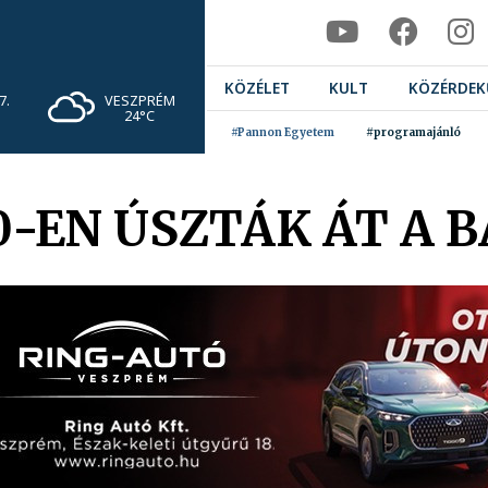
KÖZÉLET
KULT
KÖZÉRDEK
VESZPRÉM
7.
24°C
#Pannon Egyetem
#programajánló
0-EN ÚSZTÁK ÁT A 