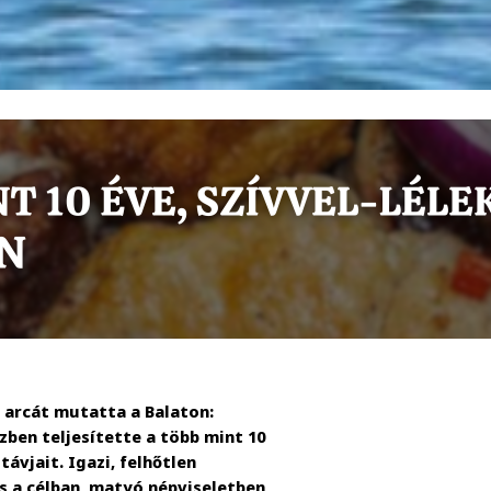
 arcát mutatta a Balaton:
zben teljesítette a több mint 10
ávjait. Igazi, felhőtlen
s a célban, matyó népviseletben