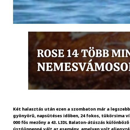
Két halasztás után ezen a szombaton már a legszebb
gyönyörű, napsütéses időben, 24 fokos, tükörsima ví
000 fős mezőny a 43. LIDL Balaton-átúszás különböző t
úszóünneppé vált az esemény, amelyen volt eljegyzé