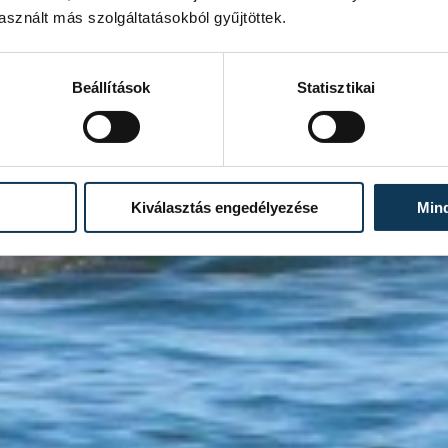
sznált más szolgáltatásokból gyűjtöttek.
Beállítások
Statisztikai
Kiválasztás engedélyezése
Min