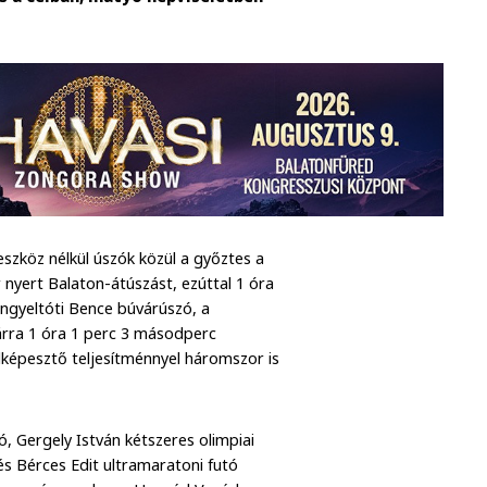
szköz nélkül úszók közül a győztes a
r nyert Balaton-átúszást, ezúttal 1 óra
ngyeltóti Bence búvárúszó, a
árra 1 óra 1 perc 3 másodperc
lképesztő teljesítménnyel háromszor is
ó, Gergely István kétszeres olimpiai
és Bérces Edit ultramaratoni futó