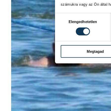
számukra vagy az Ön által ha
Hozzájárulás kiválasztása
Elengedhetetlen
Megtagad