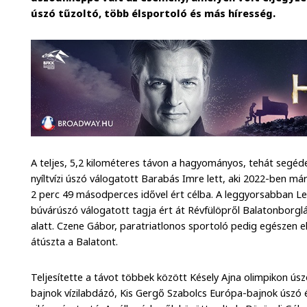
úszó tűzoltó, több élsportoló és más híresség.
A teljes, 5,2 kilométeres távon a hagyományos, tehát segéde
nyíltvízi úszó válogatott Barabás Imre lett, aki 2022-ben má
2 perc 49 másodperces idővel ért célba. A leggyorsabban Le
búvárúszó válogatott tagja ért át Révfülöpről Balatonborgl
alatt. Czene Gábor, paratriatlonos sportoló pedig egészen e
átúszta a Balatont.
Teljesítette a távot többek között Késely Ajna olimpikon úsz
bajnok vízilabdázó, Kis Gergő Szabolcs Európa-bajnok úszó 