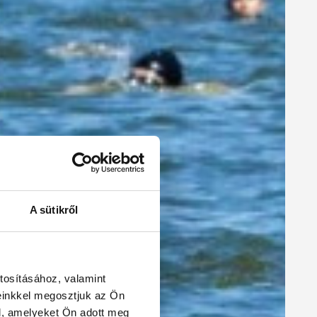
A sütikről
tosításához, valamint
einkkel megosztjuk az Ön
l, amelyeket Ön adott meg