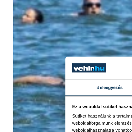
Beleegyezés
Ez a weboldal sütiket haszn
Sütiket használunk a tartal
weboldalforgalmunk elemzésé
weboldalhasználatra vonatko