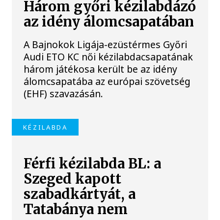
Három győri kézilabdázó
az idény álomcsapatában
A Bajnokok Ligája-ezüstérmes Győri
Audi ETO KC női kézilabdacsapatának
három játékosa került be az idény
álomcsapatába az európai szövetség
(EHF) szavazásán.
KÉZILABDA
Férfi kézilabda BL: a
Szeged kapott
szabadkártyát, a
Tatabánya nem