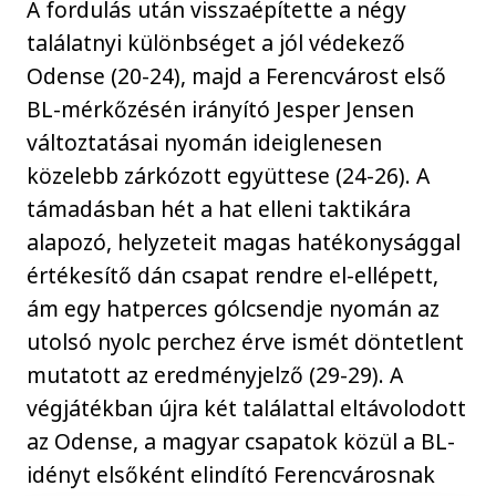
A fordulás után visszaépítette a négy
találatnyi különbséget a jól védekező
Odense (20-24), majd a Ferencvárost első
BL-mérkőzésén irányító Jesper Jensen
változtatásai nyomán ideiglenesen
közelebb zárkózott együttese (24-26). A
támadásban hét a hat elleni taktikára
alapozó, helyzeteit magas hatékonysággal
értékesítő dán csapat rendre el-ellépett,
ám egy hatperces gólcsendje nyomán az
utolsó nyolc perchez érve ismét döntetlent
mutatott az eredményjelző (29-29). A
végjátékban újra két találattal eltávolodott
az Odense, a magyar csapatok közül a BL-
idényt elsőként elindító Ferencvárosnak