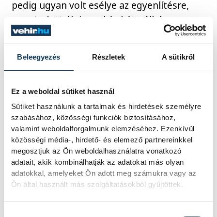
pedig ugyan volt esélye az egyenlítésre,
nem tudott élni ezzel és két góllal
alulmaradt.
Beleegyezés
Részletek
A sütikről
Az Eb-bronzérmes Klujber Katrin, illetve
Emily Vogel nyolc-nyolc gólt szerzett a
Ez a weboldal sütiket használ
Ferencvárosban, a szintén
Sütiket használunk a tartalmak és hirdetések személyre
kontinensbajnoki harmadik Janurik Kinga
szabásához, közösségi funkciók biztosításához,
és Laura Glauser öt-öt védéssel zárt. Az
valamint weboldalforgalmunk elemzéséhez. Ezenkívül
Odense sikeréből Althea Reinhardt 14
közösségi média-, hirdető- és elemező partnereinkkel
megosztjuk az Ön weboldalhasználatra vonatkozó
védéssel, Ingvild Bakkerud hét találattal
adatait, akik kombinálhatják az adatokat más olyan
vette ki a részét.
adatokkal, amelyeket Ön adott meg számukra vagy az
Ön által használt más szolgáltatásokból gyűjtöttek.
Vasárnap a címvédő Győr Dortmundban
kezdi meg a kontinentális kupaidényt,
Hozzájárulás kiválasztása