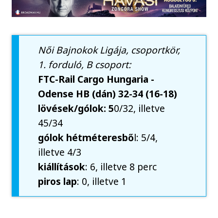
Női Bajnokok Ligája, csoportkör,
1. forduló, B csoport:
FTC-Rail Cargo Hungaria -
Odense HB (dán) 32-34 (16-18)
lövések/gólok: 5
0/32, illetve
45/34
gólok hétméteresbő
l: 5/4,
illetve 4/3
kiállítások
: 6, illetve 8 perc
piros lap
: 0, illetve 1