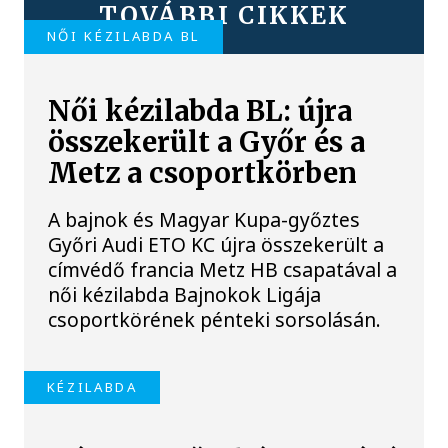
TOVÁBBI CIKKEK
NŐI KÉZILABDA BL
Női kézilabda BL: újra
összekerült a Győr és a
Metz a csoportkörben
A bajnok és Magyar Kupa-győztes
Győri Audi ETO KC újra összekerült a
címvédő francia Metz HB csapatával a
női kézilabda Bajnokok Ligája
csoportkörének pénteki sorsolásán.
KÉZILABDA