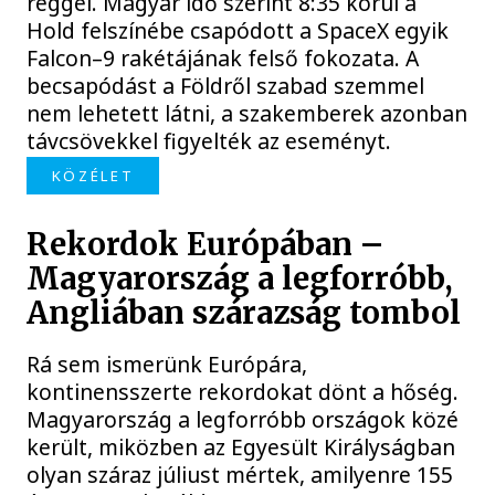
reggel. Magyar idő szerint 8:35 körül a
Hold felszínébe csapódott a SpaceX egyik
Falcon–9 rakétájának felső fokozata. A
becsapódást a Földről szabad szemmel
nem lehetett látni, a szakemberek azonban
távcsövekkel figyelték az eseményt.
KÖZÉLET
Rekordok Európában –
Magyarország a legforróbb,
Angliában szárazság tombol
Rá sem ismerünk Európára,
kontinensszerte rekordokat dönt a hőség.
Magyarország a legforróbb országok közé
került, miközben az Egyesült Királyságban
olyan száraz júliust mértek, amilyenre 155