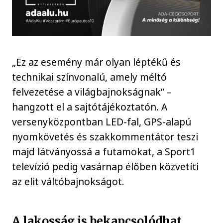
„Ez az esemény már olyan léptékű és
technikai színvonalú, amely méltó
felvezetése a világbajnokságnak” –
hangzott el a sajtótájékoztatón. A
versenyközpontban LED-fal, GPS-alapú
nyomkövetés és szakkommentátor teszi
majd látványossá a futamokat, a Sport1
televízió pedig vasárnap élőben közvetíti
az elit váltóbajnokságot.
A lakosság is bekapcsolódhat