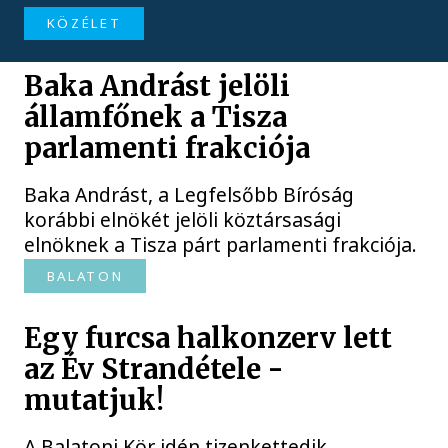
KÖZÉLET
Baka Andrást jelöli
államfőnek a Tisza
parlamenti frakciója
Baka Andrást, a Legfelsőbb Bíróság
korábbi elnökét jelöli köztársasági
elnöknek a Tisza párt parlamenti frakciója.
BALATON
Egy furcsa halkonzerv lett
az Év Strandétele -
mutatjuk!
A Balatoni Kör idén tizenkettedik