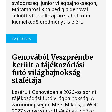
svédországi junior világbajnokságon,
Máramarosi Rita pedig a genovai
felnőtt vb-n állt rajthoz, ahol több
kiemelkedő eredményt is elért.
TÁJFUTÁS
Genovából Veszprémbe
került a tájékozódási
futó világbajnokság
stafétája
Lezárult Genovában a 2026-os sprint
tájékozódási futó világbajnokság. A
záróünnepségen Mets Miklós, a WOC
2027 szervezőbizottságának elnöke