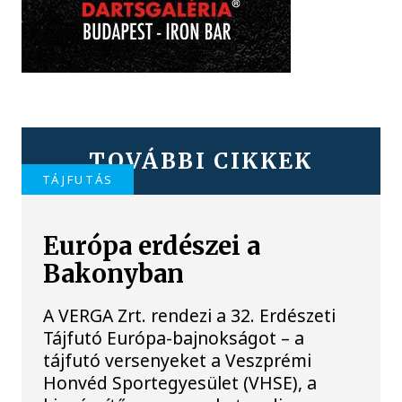
TOVÁBBI CIKKEK
TÁJFUTÁS
Európa erdészei a
Bakonyban
A VERGA Zrt. rendezi a 32. Erdészeti
Tájfutó Európa-bajnokságot – a
tájfutó versenyeket a Veszprémi
Honvéd Sportegyesület (VHSE), a