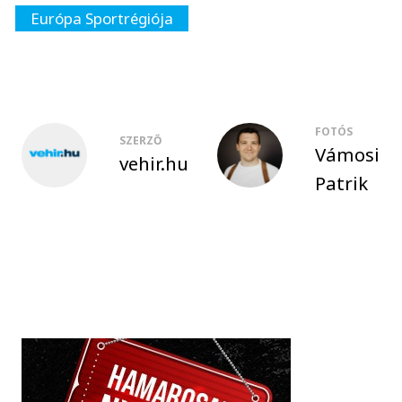
Európa Sportrégiója
FOTÓS
SZERZŐ
Vámosi
vehir.hu
Patrik