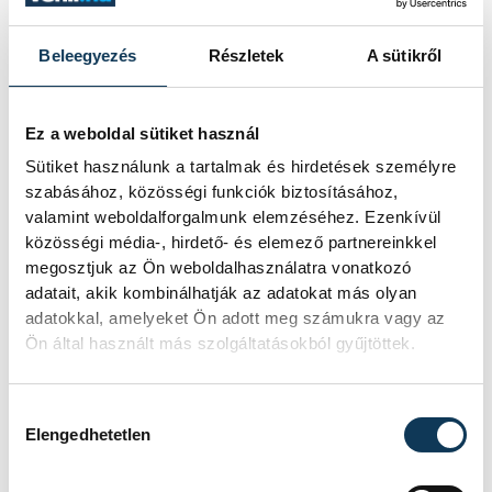
Szeptember 21.
(vasárnap): váltóverseny a
Beleegyezés
Részletek
A sütikről
Megyeház téren 9:30–14:00 között, élő
tévéközvetítéssel.
Ez a weboldal sütiket használ
Sütiket használunk a tartalmak és hirdetések személyre
szabásához, közösségi funkciók biztosításához,
valamint weboldalforgalmunk elemzéséhez. Ezenkívül
közösségi média-, hirdető- és elemező partnereinkkel
megosztjuk az Ön weboldalhasználatra vonatkozó
adatait, akik kombinálhatják az adatokat más olyan
adatokkal, amelyeket Ön adott meg számukra vagy az
Ön által használt más szolgáltatásokból gyűjtöttek.
Hozzájárulás kiválasztása
Elengedhetetlen