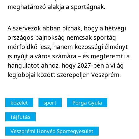
meghatározó alakja a sportágnak.
A szervezők abban bíznak, hogy a hétvégi
országos bajnokság nemcsak sportági
mérföldkő lesz, hanem közösségi élményt
is nyújt a város számára – és megteremti a
hangulatot ahhoz, hogy 2027-ben a világ
legjobbjai között szerepeljen Veszprém.
közélet
sport
Porga Gyula
tájfutás
Veszprémi Honvéd Sportegyesület