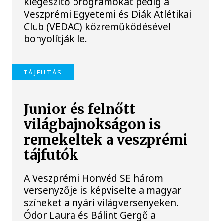
kiegészítő programokat pedig a
Veszprémi Egyetemi és Diák Atlétikai
Club (VEDAC) közreműködésével
bonyolítják le.
TÁJFUTÁS
Junior és felnőtt
világbajnokságon is
remekeltek a veszprémi
tájfutók
A Veszprémi Honvéd SE három
versenyzője is képviselte a magyar
színeket a nyári világversenyeken.
Ódor Laura és Bálint Gergő a