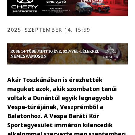
2025. SZEPTEMBER 14. 15:59
Akár Toszkánában is érezhették
magukat azok, akik szombaton tanúi
voltak a Dunántúl egyik legnagyobb
Vespa-túrájának, Veszprémből a
Balatonhoz. A Vespa Baráti Kör
Sportegyesület immáron kilencedik
alkalommal szervezte meg szeptemberi