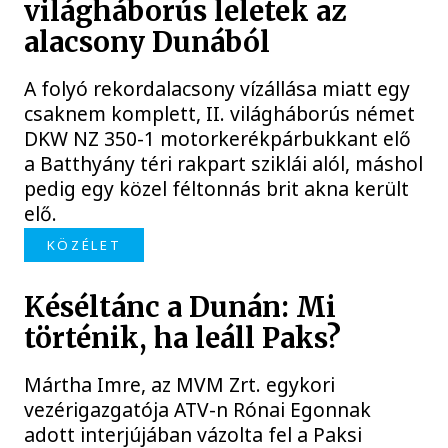
világháborús leletek az
alacsony Dunából
A folyó rekordalacsony vízállása miatt egy
csaknem komplett, II. világháborús német
DKW NZ 350-1 motorkerékpárbukkant elő
a Batthyány téri rakpart sziklái alól, máshol
pedig egy közel féltonnás brit akna került
elő.
KÖZÉLET
Késéltánc a Dunán: Mi
történik, ha leáll Paks?
Mártha Imre, az MVM Zrt. egykori
vezérigazgatója ATV-n Rónai Egonnak
adott interjújában vázolta fel a Paksi