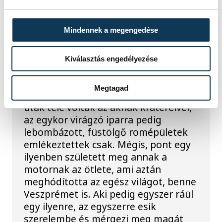
TOVÁBBI CIKKEK
KÖZÉLET
Mindennek a megengedése
Szerelem első gázadásra
Kiválasztás engedélyezése
A második világháború után
Megtagad
Olaszország romokban hevert. Az
utak tele voltak az aknák krátereivel,
az egykor virágzó iparra pedig
lebombázott, füstölgő romépületek
emlékeztettek csak. Mégis, pont egy
ilyenben született meg annak a
motornak az ötlete, ami aztán
meghódította az egész világot, benne
Veszprémet is. Aki pedig egyszer ráül
egy ilyenre, az egyszerre esik
szerelembe és mérgezi meg magát