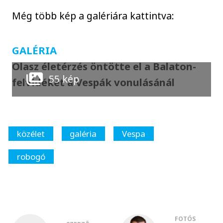
Még több kép a galériára kattintva:
GALÉRIA
Olasz életérzés öntötte el a Balaton-
55 kép
felvidéket a Vespák vonulásánál
közélet
galéria
Vespa
robogó
FOTÓS