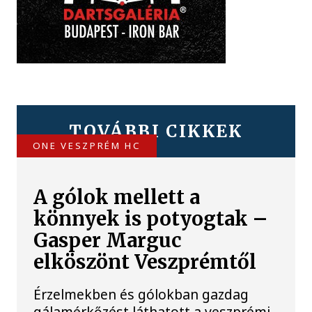
TOVÁBBI CIKKEK
ONE VESZPRÉM HC
A gólok mellett a
könnyek is potyogtak –
Gasper Marguc
elköszönt Veszprémtől
Érzelmekben és gólokban gazdag
gálamérkőzést láthatott a veszprémi