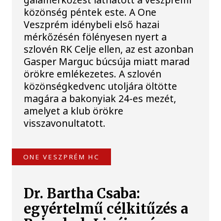
közönség péntek este. A One
Veszprém idénybeli első hazai
mérkőzésén fölényesen nyert a
szlovén RK Celje ellen, az est azonban
Gasper Marguc búcsúja miatt marad
örökre emlékezetes. A szlovén
közönségkedvenc utoljára öltötte
magára a bakonyiak 24-es mezét,
amelyet a klub örökre
visszavonultatott.
ONE VESZPRÉM HC
Dr. Bartha Csaba:
egyértelmű célkitűzés a