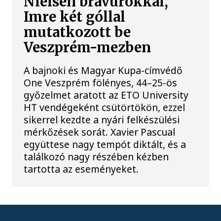
Nielsen bravúrokkal,
Imre két góllal
mutatkozott be
Veszprém-mezben
A bajnoki és Magyar Kupa-címvédő
One Veszprém fölényes, 44–25-ös
győzelmet aratott az ETO University
HT vendégeként csütörtökön, ezzel
sikerrel kezdte a nyári felkészülési
mérkőzések sorát. Xavier Pascual
együttese nagy tempót diktált, és a
találkozó nagy részében kézben
tartotta az eseményeket.