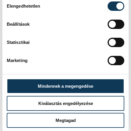
Hozzájárulás kiválasztása
Elengedhetetlen
Beállítások
FOTÓS
SZERZŐ
Tál
vehir.hu
Statisztikai
Dominik
Marketing
Események
Mindennek a megengedése
KORÁBBI ESEMÉNYEK BETÖLTÉSE
Kiválasztás engedélyezése
Megtagad