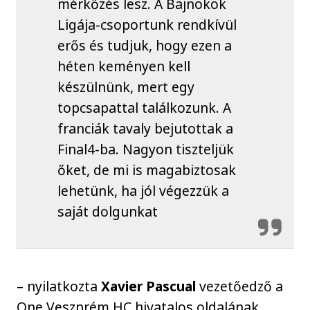
mérkőzés lesz. A Bajnokok
Ligája-csoportunk rendkívül
erős és tudjuk, hogy ezen a
héten keményen kell
készülnünk, mert egy
topcsapattal találkozunk. A
franciák tavaly bejutottak a
Final4-ba. Nagyon tiszteljük
őket, de mi is magabiztosak
lehetünk, ha jól végezzük a
saját dolgunkat
– nyilatkozta
Xavier Pascual
vezetőedző a
One Veszprém HC hivatalos oldalának