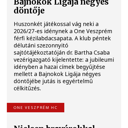
Bajnokok Ligája négyes
döntője
Huszonkét játékossal vág neki a
2026/27-es idénynek a One Veszprém
férfi kézilabdacsapata. A klub péntek
délutáni szezonnyitó
sajtótájékoztatóján dr. Bartha Csaba
vezérigazgató kijelentette: a jubileumi
idényben a hazai címek begyűjtése
mellett a Bajnokok Ligája négyes
döntőjébe jutás is egyértelmű
célkitűzés.
ONE VESZPRÉM HC