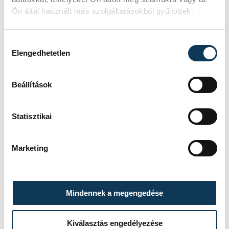
Ön által használt más szolgáltatásokból gyűjtöttek.
Hozzájárulás kiválasztása
Elengedhetetlen
Beállítások
Statisztikai
Marketing
TOVÁBBI CIKKEK
Mindennek a megengedése
ONE VESZPRÉM HC
Kiválasztás engedélyezése