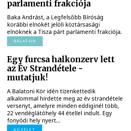
parlamenti frakciója
Baka Andrást, a Legfelsőbb Bíróság
korábbi elnökét jelöli köztársasági
elnöknek a Tisza párt parlamenti frakciója.
BALATON
Egy furcsa halkonzerv lett
az Év Strandétele -
mutatjuk!
A Balatoni Kör idén tizenkettedik
alkalommal hirdette meg az év strandétele
versenyt, amelyre minden eddiginél több,
22 vendéglátóhely 44 étellel indult. Egy
fonyódi hely nyert...
KÖZÉLET