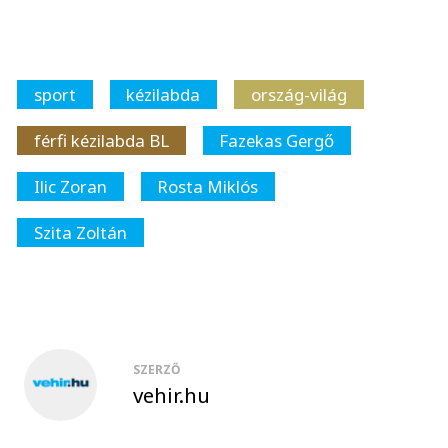
sport
kézilabda
ország-világ
férfi kézilabda BL
Fazekas Gergő
Ilic Zoran
Rosta Miklós
Szita Zoltán
SZERZŐ
vehir.hu