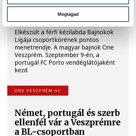
Hazai pályán kezd a BL-
Megtagad
ben a One Veszprém
Elkészült a férfi kézilabda Bajnokok
Ligája csoportkörének pontos
menetrendje. A magyar bajnok One
Veszprém. Szeptember 9-én, a
portugál FC Porto vendéglátójaként
kezd
ONE VESZPRÉM HC
Német, portugál és szerb
ellenfél vár a Veszprémre
a BL-csoportban