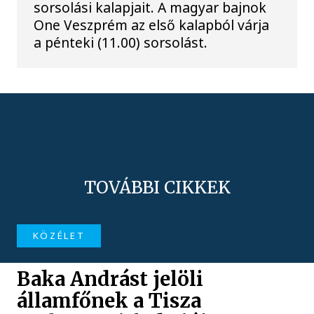
sorsolási kalapjait. A magyar bajnok
One Veszprém az első kalapból várja
a pénteki (11.00) sorsolást.
TOVÁBBI CIKKEK
KÖZÉLET
Baka Andrást jelöli
államfőnek a Tisza