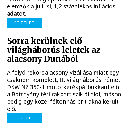
elemzők a júliusi, 1,2 százalékos inflációs
adatot.
KÖZÉLET
Sorra kerülnek elő
világháborús leletek az
alacsony Dunából
A folyó rekordalacsony vízállása miatt egy
csaknem komplett, II. világháborús német
DKW NZ 350-1 motorkerékpárbukkant elő
a Batthyány téri rakpart sziklái alól, máshol
pedig egy közel féltonnás brit akna került
elő.
KÖZÉLET