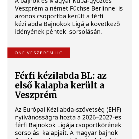
A bajnok és Magyar Kupa-győztes
Veszprém a német Füchse Berlinnel is
azonos csoportba került a férfi
kézilabda Bajnokok Ligája következő
idényének pénteki sorsolásán.
ONE VESZPRÉM HC
Férfi kézilabda BL: az
első kalapba került a
Veszprém
Az Európai Kézilabda-szövetség (EHF)
nyilvánosságra hozta a 2026–2027-es
férfi Bajnokok Ligája csoportkörének
sorsolási kalapjait. A magyar bajnok