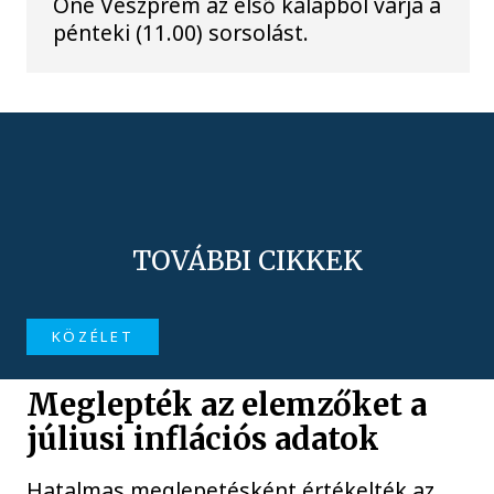
One Veszprém az első kalapból várja a
pénteki (11.00) sorsolást.
TOVÁBBI CIKKEK
KÖZÉLET
Meglepték az elemzőket a
júliusi inflációs adatok
Hatalmas meglepetésként értékelték az