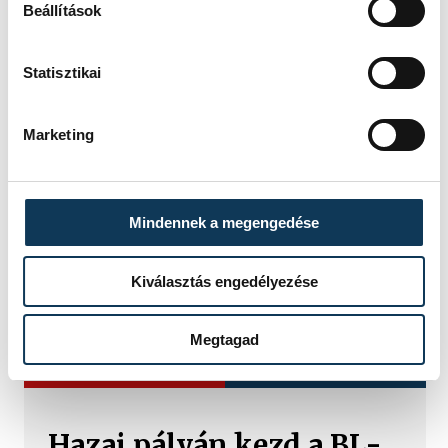
Beállítások
Statisztikai
Marketing
Mindennek a megengedése
Kiválasztás engedélyezése
Megtagad
TOVÁBBI CIKKEK
ONE VESZPRÉM HC
Hazai pályán kezd a BL-