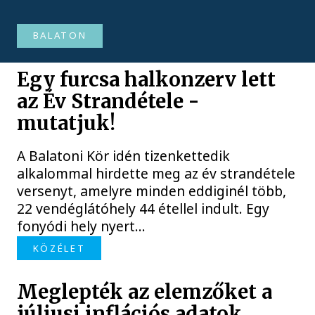
BALATON
Egy furcsa halkonzerv lett
az Év Strandétele -
mutatjuk!
A Balatoni Kör idén tizenkettedik
alkalommal hirdette meg az év strandétele
versenyt, amelyre minden eddiginél több,
22 vendéglátóhely 44 étellel indult. Egy
fonyódi hely nyert...
KÖZÉLET
Meglepték az elemzőket a
júliusi inflációs adatok