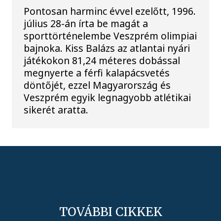
Pontosan harminc évvel ezelőtt, 1996.
július 28-án írta be magát a
sporttörténelembe Veszprém olimpiai
bajnoka. Kiss Balázs az atlantai nyári
játékokon 81,24 méteres dobással
megnyerte a férfi kalapácsvetés
döntőjét, ezzel Magyarország és
Veszprém egyik legnagyobb atlétikai
sikerét aratta.
TOVÁBBI CIKKEK