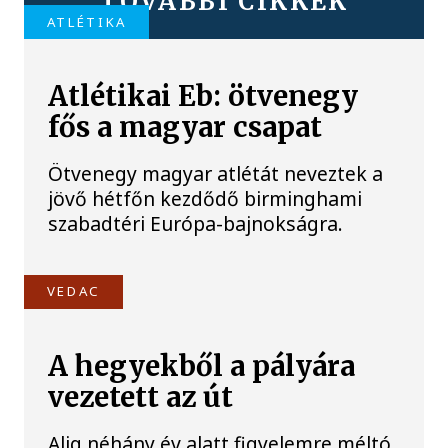
TOVÁBBI CIKKEK
ATLÉTIKA
Atlétikai Eb: ötvenegy
fős a magyar csapat
Ötvenegy magyar atlétát neveztek a
jövő hétfőn kezdődő birminghami
szabadtéri Európa-bajnokságra.
VEDAC
A hegyekből a pályára
vezetett az út
Alig néhány év alatt figyelemre méltó