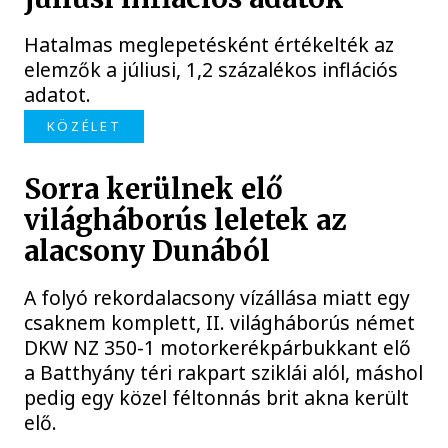
Hatalmas meglepetésként értékelték az
elemzők a júliusi, 1,2 százalékos inflációs
adatot.
KÖZÉLET
Sorra kerülnek elő
világháborús leletek az
alacsony Dunából
A folyó rekordalacsony vízállása miatt egy
csaknem komplett, II. világháborús német
DKW NZ 350-1 motorkerékpárbukkant elő
a Batthyány téri rakpart sziklái alól, máshol
pedig egy közel féltonnás brit akna került
elő.