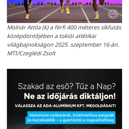
Molnár Attila (k) a férfi 400 méteres síkfutás
középdöntőjében a tokiói atlétikai
világbajnokságon 2025. szeptember 16-án.
MTI/Czeglédi Zsolt