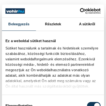
A svájci Meuwlyt 2023-ban a Nemzetközi
Atlétikai Szövetség a világ legjobb
edzőjének választotta, csoportjában
Beleegyezés
Részletek
A sütikről
mások mellett ott van olimpiai és
világbajnok Femke Bol is.
Ez a weboldal sütiket használ
Sütiket használunk a tartalmak és hirdetések személyre
szabásához, közösségi funkciók biztosításához,
valamint weboldalforgalmunk elemzéséhez. Ezenkívül
sport
ország-világ
atlétika
közösségi média-, hirdető- és elemező partnereinkkel
megosztjuk az Ön weboldalhasználatra vonatkozó
Molnár Attila
adatait, akik kombinálhatják az adatokat más olyan
adatokkal, amelyeket Ön adott meg számukra vagy az
Ön által használt más szolgáltatásokból gyűjtöttek.
Hozzájárulás kiválasztása
SZERZŐ
Elengedhetetlen