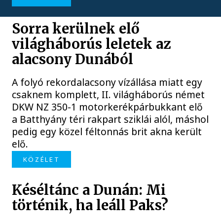
Sorra kerülnek elő
világháborús leletek az
alacsony Dunából
A folyó rekordalacsony vízállása miatt egy
csaknem komplett, II. világháborús német
DKW NZ 350-1 motorkerékpárbukkant elő
a Batthyány téri rakpart sziklái alól, máshol
pedig egy közel féltonnás brit akna került
elő.
KÖZÉLET
Késéltánc a Dunán: Mi
történik, ha leáll Paks?