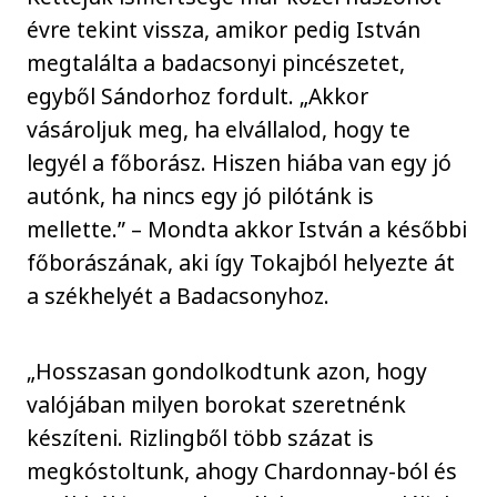
évre tekint vissza, amikor pedig István
megtalálta a badacsonyi pincészetet,
egyből Sándorhoz fordult. „Akkor
vásároljuk meg, ha elvállalod, hogy te
legyél a főborász. Hiszen hiába van egy jó
autónk, ha nincs egy jó pilótánk is
mellette.” – Mondta akkor István a későbbi
főborászának, aki így Tokajból helyezte át
a székhelyét a Badacsonyhoz.
„Hosszasan gondolkodtunk azon, hogy
valójában milyen borokat szeretnénk
készíteni. Rizlingből több százat is
megkóstoltunk, ahogy Chardonnay-ból és