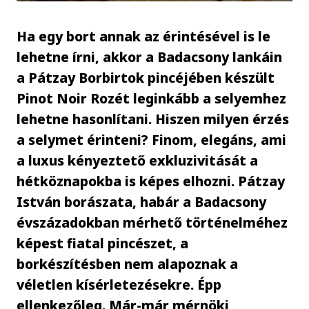
Ha egy bort annak az érintésével is le
lehetne írni, akkor a Badacsony lankáin
a Pátzay Borbirtok pincéjében készült
Pinot Noir Rozét leginkább a selyemhez
lehetne hasonlítani. Hiszen milyen érzés
a selymet érinteni? Finom, elegáns, ami
a luxus kényeztető exkluzivitását a
hétköznapokba is képes elhozni. Pátzay
István borászata, habár a Badacsony
évszázadokban mérhető történelméhez
képest fiatal pincészet, a
borkészítésben nem alapoznak a
véletlen kísérletezésekre. Épp
ellenkezőleg. Már-már mérnöki