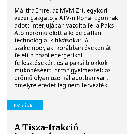
Mártha Imre, az MVM Zrt. egykori
vezérigazgatója ATV-n Rónai Egonnak
adott interjújában vázolta fel a Paksi
Atomerőmű előtt álló példátlan
technológiai kihívásokat. A
szakember, aki korábban éveken át
felelt a hazai energetikai
fejlesztésekért és a paksi blokkok
működéséért, arra figyelmeztet: az
erőmű olyan üzemállapotban van,
amelyre eredetileg nem tervezték.
KÖZÉLET
A Tisza-frakció