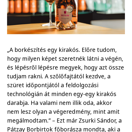
„A borkészítés egy kirakós. Előre tudom,
hogy milyen képet szeretnék látni a végén,
és lépésről lépésre megyek, hogy azt össze
tudjam rakni. A szőlőfajtától kezdve, a
szüret időpontjától a feldolgozási
technológián át minden egy-egy kirakós
darabja. Ha valami nem illik oda, akkor
nem lesz olyan a végeredmény, mint amit
megálmodtam.” – Ezt már Zsurki Sándor, a
Pátzay Borbirtok főborásza mondta, aki a