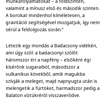
munkafolyamatokat – a földszinten,
valamint a mínusz első és második szinten.
A borokat mindenhol kíméletesen, a
gravitáció segítségével mozgatjuk, így nem
sérül a feldolgozás során.”
Létezik egy mondás a Badacsony vidékén,
ami úgy szól: a badacsonyi szőlőt
háromszor éri a napfény – elsőként égi
kísérőnk sugaraiból, másodszor a
vulkanikus kövekből, amik magukba
szívják a meleget, majd napnyugta után is
melengetik a fürtöket, harmadszor pedig a
Balaton víztükréről visszaverődve.