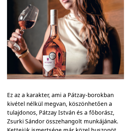
Ez az a karakter, ami a Pátzay-borokban
kivétel nélkül megvan, köszönhetően a
tulajdonos, Pátzay István és a főborász,
Zsurki Sándor összehangolt munkájának.
Kettejük ismertsége már közel huszonöt