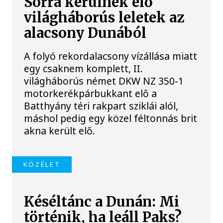
Sorra kerülnek elő
világháborús leletek az
alacsony Dunából
A folyó rekordalacsony vízállása miatt
egy csaknem komplett, II.
világháborús német DKW NZ 350-1
motorkerékpárbukkant elő a
Batthyány téri rakpart sziklái alól,
máshol pedig egy közel féltonnás brit
akna került elő.
KÖZÉLET
Késéltánc a Dunán: Mi
történik, ha leáll Paks?