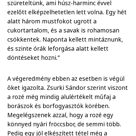
szüreteltünk, ami húsz-harminc évvel
ezelőtt elképzelhetetlen lett volna. Egy hét
alatt három mustfokot ugrott a
cukortartalom, és a savak is rohamosan
csökkentek. Naponta kellett mintáznunk,
és szinte órák leforgása alatt kellett
döntéseket hozni.”
A végeredmény ebben az esetben is végül
őket igazolta. Zsurki Sándor szerint viszont
a rozé még mindig alulértékelt műfaj a
borászok és borfogyasztók körében.
Megelégszenek azzal, hogy a rozé egy
könnyed nyári fröccsbor, de semmi több.
Pedig egy jól elkészített tétel még a