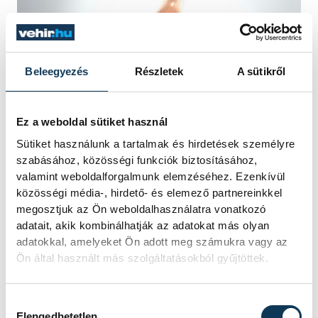
Beleegyezés
Részletek
A sütikről
Ez a weboldal sütiket használ
Sütiket használunk a tartalmak és hirdetések személyre
szabásához, közösségi funkciók biztosításához,
valamint weboldalforgalmunk elemzéséhez. Ezenkívül
„Ha valaki kékszőlőből eredetileg
közösségi média-, hirdető- és elemező partnereinkkel
vörösbort szeretne készíteni, akkor
megosztjuk az Ön weboldalhasználatra vonatkozó
aszerint állítja be az ültetvénye
adatait, akik kombinálhatják az adatokat más olyan
adatokkal, amelyeket Ön adott meg számukra vagy az
paramétereit, úgy metszi a szőlőt, úgy
Ön által használt más szolgáltatásokból gyűjtöttek.
terheli, hogy abból egy vastag vörösbor
készülhessen. Sokan viszont, ha az adott
Hozzájárulás kiválasztása
évjárat nem megfelelő, hirtelen a rozé felé
Elengedhetetlen