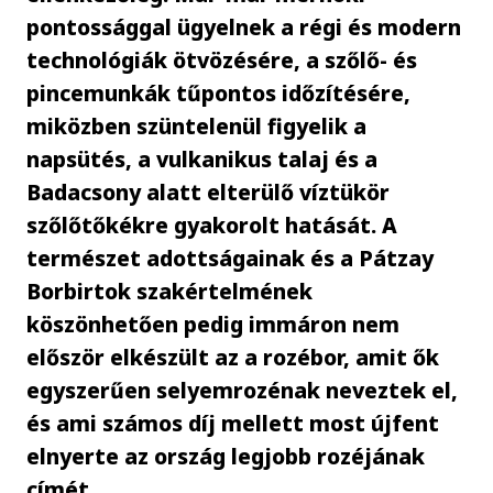
pontossággal ügyelnek a régi és modern
technológiák ötvözésére, a szőlő- és
pincemunkák tűpontos időzítésére,
miközben szüntelenül figyelik a
napsütés, a vulkanikus talaj és a
Badacsony alatt elterülő víztükör
szőlőtőkékre gyakorolt hatását. A
természet adottságainak és a Pátzay
Borbirtok szakértelmének
köszönhetően pedig immáron nem
először elkészült az a rozébor, amit ők
egyszerűen selyemrozénak neveztek el,
és ami számos díj mellett most újfent
elnyerte az ország legjobb rozéjának
címét.