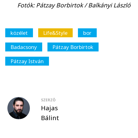
Fotók: Pátzay Borbirtok / Balkányi László
közélet
Life&Style
bor
Badacsony
Pátzay Borbirtok
Pátzay István
SZERZŐ
Hajas
Bálint