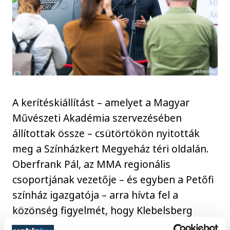
A kerítéskiállítást – amelyet a Magyar
Művészeti Akadémia szervezésében
állítottak össze – csütörtökön nyitották
meg a Színházkert Megyeház téri oldalán.
Oberfrank Pál, az MMA regionális
csoportjának vezetője – és egyben a Petőfi
színház igazgatója – arra hívta fel a
közönség figyelmét, hogy Klebelsberg
jubileumi évében a színház is megeleveníti