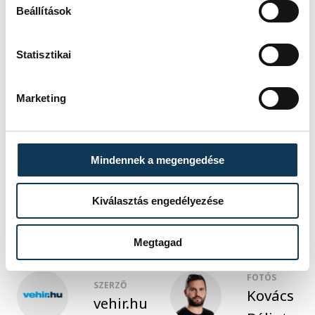
Beállítások
A kiállítás november végéig látható.
Statisztikai
közélet
Ovádi Péter
kiállítás
Marketing
Oberfrank Pál
Magyar Művészeti Akadémia
Mindennek a megengedése
Szollár Péter
Kiválasztás engedélyezése
Megtagad
FOTÓS
SZERZŐ
Kovács
vehir.hu