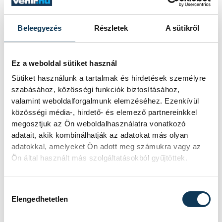
az egykori miniszter alakját a Latinovits-
Bujtor Játékszínben látható,
Árnyéksors
Beleegyezés
Részletek
A sütikről
című színműben
.
Ez a weboldal sütiket használ
A miniszter munkásságát Szollár Péter, a
Sütiket használunk a tartalmak és hirdetések személyre
Klebelsberg-kastély igazgatója méltatta,
szabásához, közösségi funkciók biztosításához,
valamint weboldalforgalmunk elemzéséhez. Ezenkívül
aki igazi államférfinek, a mai kor politikusai
közösségi média-, hirdető- és elemező partnereinkkel
számára követendő példának nevezte
megosztjuk az Ön weboldalhasználatra vonatkozó
Klebelsberget. A rövid megnyitó
adatait, akik kombinálhatják az adatokat más olyan
ünnepségen felszólalt Ovádi Péter
adatokkal, amelyeket Ön adott meg számukra vagy az
Ön által használt más szolgáltatásokból gyűjtöttek.
parlamenti képviselő is, aki rámutatott:
nagy elődeink örökségének
Hozzájárulás kiválasztása
továbbörökítése mindannyiunk
Elengedhetetlen
felelőssége.