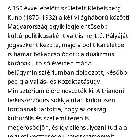
A 150 évvel ezelőtt született Klebelsberg
Kuno (1875–1932) a két világháború közötti
Magyarország egyik legjelentősebb
kultúrpolitikusaként vált ismertté. Pályáját
jogászként kezdte, majd a politikai életbe
is hamar bekapcsolódott: a dualizmus
korának utolsó éveiben már a
belügyminisztériumban dolgozott, később
pedig a Vallás- és Közoktatásügyi
Minisztérium élére nevezték ki. A trianoni
békeszerződés sokkja után különösen
fontosnak tartotta, hogy az ország
kulturális és szellemi téren is
megerősödjön, és így ellensúlyozni tudja a
területi veszteségek következményeit.