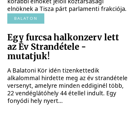
korábbi elnökét jelöli köztársasági
elnöknek a Tisza párt parlamenti frakciója.
BALATON
Egy furcsa halkonzerv lett
az Év Strandétele -
mutatjuk!
A Balatoni Kör idén tizenkettedik
alkalommal hirdette meg az év strandétele
versenyt, amelyre minden eddiginél több,
22 vendéglátóhely 44 étellel indult. Egy
fonyódi hely nyert...