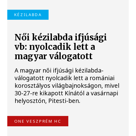
KÉZILABDA
Női kézilabda ifjúsági
vb: nyolcadik lett a
magyar válogatott
A magyar női ifjúsági kézilabda-
válogatott nyolcadik lett a romániai
korosztályos világbajnokságon, mivel
30-27-re kikapott Kínától a vasárnapi
helyosztón, Pitesti-ben.
ONE VESZPRÉM HC