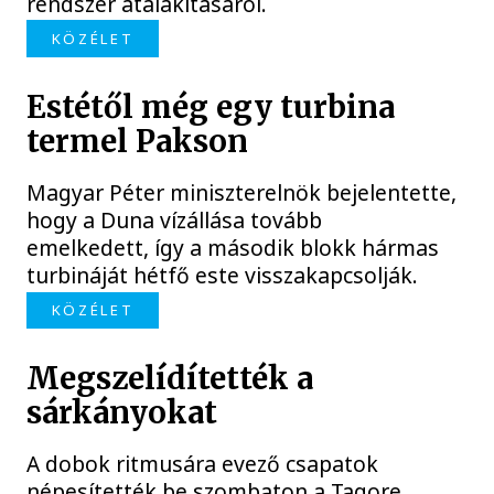
rendszer átalakításáról.
KÖZÉLET
Estétől még egy turbina
termel Pakson
Magyar Péter miniszterelnök bejelentette,
hogy a Duna vízállása tovább
emelkedett, így a második blokk hármas
turbináját hétfő este visszakapcsolják.
KÖZÉLET
Megszelídítették a
sárkányokat
A dobok ritmusára evező csapatok
népesítették be szombaton a Tagore