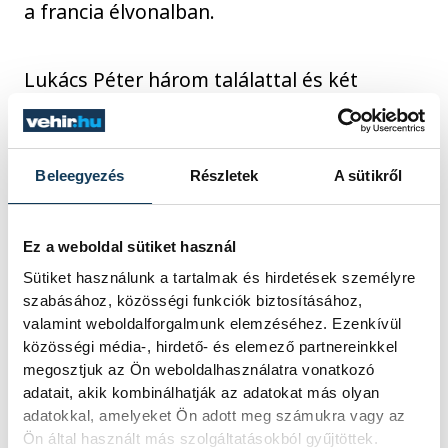
a francia élvonalban.
Lukács Péter három találattal és két
gólpasszal, Máthé Dominik egy góllal és
négy gólpasszal zárt az Elverumban, amely
23-23-as döntetlent játszott a Bergen
Beleegyezés
Részletek
A sütikről
otthonában a norvég bajnokságban.
Ez a weboldal sütiket használ
Ludmán Marcell háromszor talált a hálóba
Sütiket használunk a tartalmak és hirdetések személyre
a Frigoríficos del Morrazo együttesében,
szabásához, közösségi funkciók biztosításához,
valamint weboldalforgalmunk elemzéséhez. Ezenkívül
amely 42-31-re kikapott a címvédő
közösségi média-, hirdető- és elemező partnereinkkel
Barcelona otthonában a spanyol
megosztjuk az Ön weboldalhasználatra vonatkozó
élvonalban.
adatait, akik kombinálhatják az adatokat más olyan
adatokkal, amelyeket Ön adott meg számukra vagy az
Ön által használt más szolgáltatásokból gyűjtöttek.