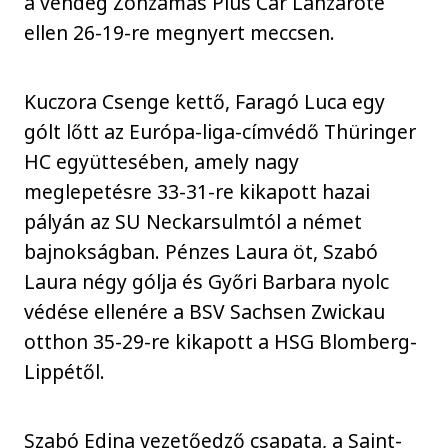
a vendég Zonzamas Plus Car Lanzarote
ellen 26-19-re megnyert meccsen.
Kuczora Csenge kettő, Faragó Luca egy
gólt lőtt az Európa-liga-címvédő Thüringer
HC együttesében, amely nagy
meglepetésre 33-31-re kikapott hazai
pályán az SU Neckarsulmtól a német
bajnokságban. Pénzes Laura öt, Szabó
Laura négy gólja és Győri Barbara nyolc
védése ellenére a BSV Sachsen Zwickau
otthon 35-29-re kikapott a HSG Blomberg-
Lippétől.
Szabó Edina vezetőedző csapata, a Saint-