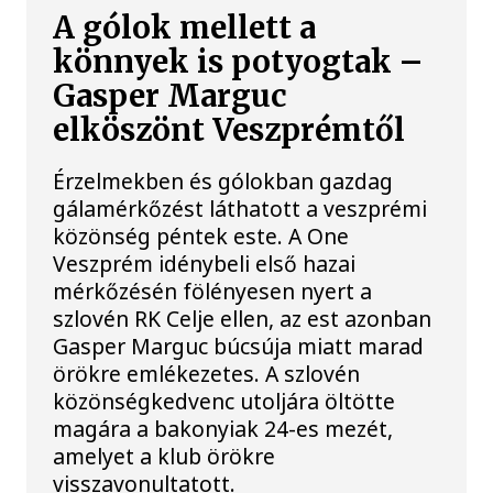
A gólok mellett a
könnyek is potyogtak –
Gasper Marguc
elköszönt Veszprémtől
Érzelmekben és gólokban gazdag
gálamérkőzést láthatott a veszprémi
közönség péntek este. A One
Veszprém idénybeli első hazai
mérkőzésén fölényesen nyert a
szlovén RK Celje ellen, az est azonban
Gasper Marguc búcsúja miatt marad
örökre emlékezetes. A szlovén
közönségkedvenc utoljára öltötte
magára a bakonyiak 24-es mezét,
amelyet a klub örökre
visszavonultatott.