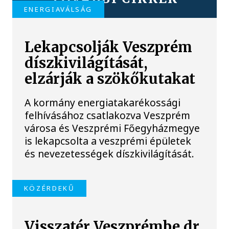
ENERGIAVÁLSÁG
Lekapcsolják Veszprém
díszkivilágítását,
elzárják a szökőkutakat
A kormány energiatakarékossági
felhívásához csatlakozva Veszprém
városa és Veszprémi Főegyházmegye
is lekapcsolta a veszprémi épületek
és nevezetességek díszkivilágítását.
KÖZÉRDEKŰ
Visszatér Veszprémbe dr.