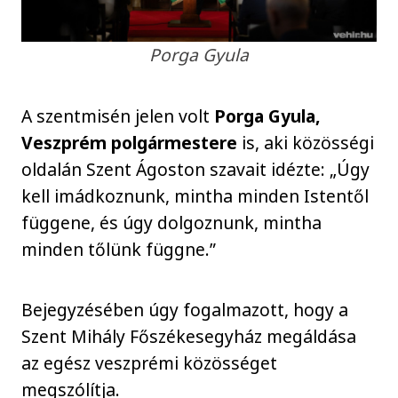
Porga Gyula
A szentmisén jelen volt
Porga Gyula,
Veszprém polgármestere
is, aki közösségi
oldalán Szent Ágoston szavait idézte: „Úgy
kell imádkoznunk, mintha minden Istentől
függene, és úgy dolgoznunk, mintha
minden tőlünk függne.”
Bejegyzésében úgy fogalmazott, hogy a
Szent Mihály Főszékesegyház megáldása
az egész veszprémi közösséget
megszólítja.