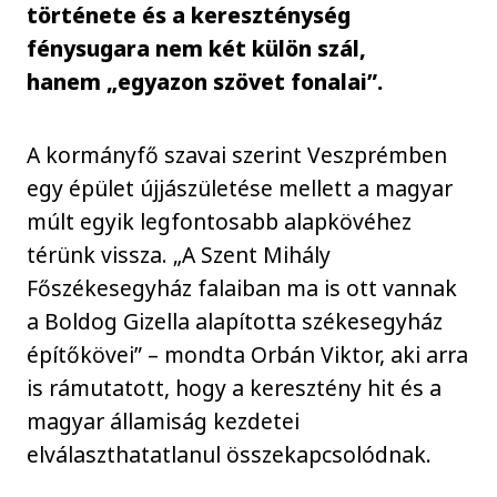
története és a kereszténység
fénysugara nem két külön szál,
hanem „egyazon szövet fonalai”.
A kormányfő szavai szerint Veszprémben
egy épület újjászületése mellett a magyar
múlt egyik legfontosabb alapkövéhez
térünk vissza. „A Szent Mihály
Főszékesegyház falaiban ma is ott vannak
a Boldog Gizella alapította székesegyház
építőkövei” – mondta Orbán Viktor, aki arra
is rámutatott, hogy a keresztény hit és a
magyar államiság kezdetei
elválaszthatatlanul összekapcsolódnak.