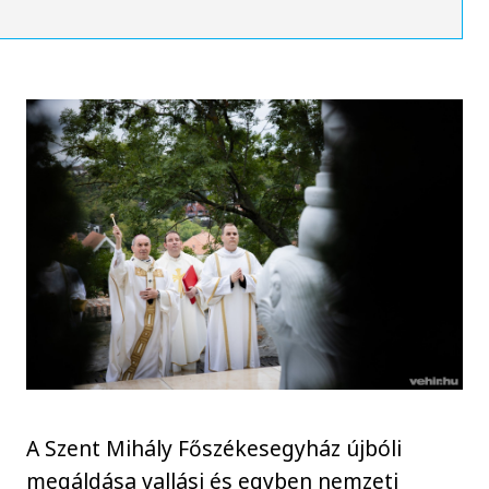
A Szent Mihály Főszékesegyház újbóli
megáldása vallási és egyben nemzeti