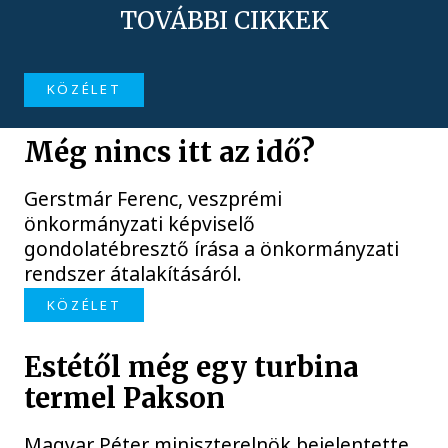
TOVÁBBI CIKKEK
KÖZÉLET
Még nincs itt az idő?
Gerstmár Ferenc, veszprémi
önkormányzati képviselő
gondolatébresztő írása a önkormányzati
rendszer átalakításáról.
KÖZÉLET
Estétől még egy turbina
termel Pakson
Magyar Péter miniszterelnök bejelentette,