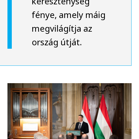
kereszténység
fénye, amely máig
megvilágítja az
ország útját.