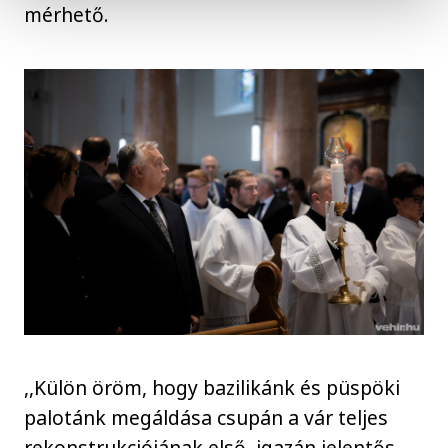
mérhető.
,,Külön öröm, hogy bazilikánk és püspöki
palotánk megáldása csupán a vár teljes
rekonstrukciójának első, igazán jelentős