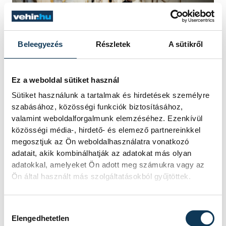
Beleegyezés
Részletek
A sütikről
Dr. Udvardy György érsek úr
Ez a weboldal sütiket használ
Sütiket használunk a tartalmak és hirdetések személyre
szabásához, közösségi funkciók biztosításához,
Porga Gyula köszönetet mondott
valamint weboldalforgalmunk elemzéséhez. Ezenkívül
mindazoknak, akik hozzájárultak a
közösségi média-, hirdető- és elemező partnereinkkel
grandiózus felújításhoz: az építkezést
megosztjuk az Ön weboldalhasználatra vonatkozó
adatait, akik kombinálhatják az adatokat más olyan
megtervező és megvalósító egyháznak,
adatokkal, amelyeket Ön adott meg számukra vagy az
valamint a támogatást biztosító államnak.
Ön által használt más szolgáltatásokból gyűjtöttek.
Külön kiemelte Orbán Viktor
Hozzájárulás kiválasztása
Elengedhetetlen
miniszterelnök figyelmét és