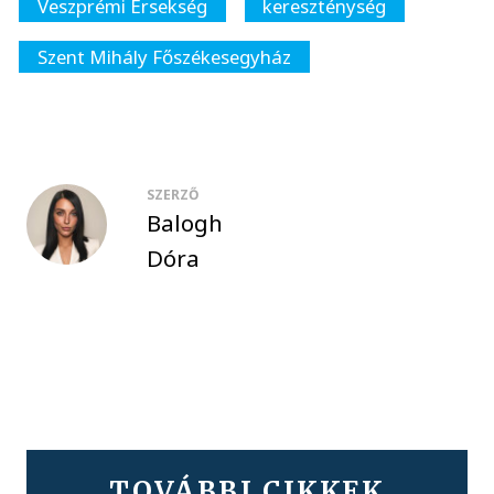
Veszprémi Érsekség
kereszténység
Szent Mihály Főszékesegyház
SZERZŐ
Balogh
Dóra
TOVÁBBI CIKKEK