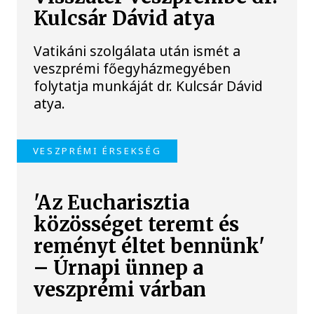
Kulcsár Dávid atya
Vatikáni szolgálata után ismét a
veszprémi főegyházmegyében
folytatja munkáját dr. Kulcsár Dávid
atya.
VESZPRÉMI ÉRSEKSÉG
'Az Eucharisztia
közösséget teremt és
reményt éltet bennünk'
– Úrnapi ünnep a
veszprémi várban