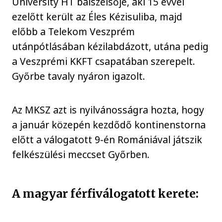
University HT balszélsője, aki 15 évvel
ezelőtt került az Éles Kézisuliba, majd
előbb a Telekom Veszprém
utánpótlásában kézilabdázott, utána pedig
a Veszprémi KKFT csapatában szerepelt.
Győrbe tavaly nyáron igazolt.
Az MKSZ azt is nyilvánosságra hozta, hogy
a január közepén kezdődő kontinenstorna
előtt a válogatott 9-én Romániával játszik
felkészülési meccset Győrben.
A magyar férfiválogatott kerete: