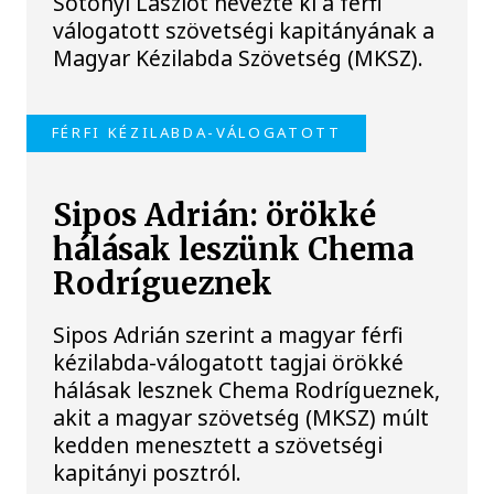
Sótonyi Lászlót nevezte ki a férfi
válogatott szövetségi kapitányának a
Magyar Kézilabda Szövetség (MKSZ).
FÉRFI KÉZILABDA-VÁLOGATOTT
Sipos Adrián: örökké
hálásak leszünk Chema
Rodrígueznek
Sipos Adrián szerint a magyar férfi
kézilabda-válogatott tagjai örökké
hálásak lesznek Chema Rodrígueznek,
akit a magyar szövetség (MKSZ) múlt
kedden menesztett a szövetségi
kapitányi posztról.