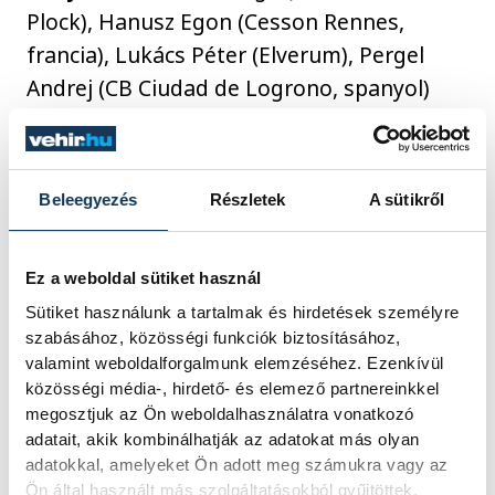
Plock), Hanusz Egon (Cesson Rennes,
francia), Lukács Péter (Elverum), Pergel
Andrej (CB Ciudad de Logrono, spanyol)
beállók
: Bánhidi Bence (Szeged), Rosta
Miklós (Dinamo Bucuresti, román), Sipos
Beleegyezés
Részletek
A sütikről
Adrián (MT Melsungen)
Ez a weboldal sütiket használ
balátlövők
: Bodó Richárd (Szeged),
Sütiket használunk a tartalmak és hirdetések személyre
Ligetvári Patrik (Veszprém), Szita Zoltán
szabásához, közösségi funkciók biztosításához,
valamint weboldalforgalmunk elemzéséhez. Ezenkívül
(Orlen Wisla Plock)
közösségi média-, hirdető- és elemező partnereinkkel
megosztjuk az Ön weboldalhasználatra vonatkozó
adatait, akik kombinálhatják az adatokat más olyan
balszélsők
: Bóka Bendegúz (Balatonfüred),
adatokkal, amelyeket Ön adott meg számukra vagy az
Hári Levente (ETO University HT),
Ön által használt más szolgáltatásokból gyűjtöttek.