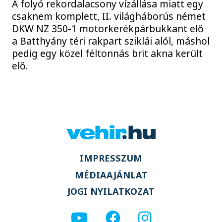
A folyó rekordalacsony vízállása miatt egy
csaknem komplett, II. világháborús német
DKW NZ 350-1 motorkerékpárbukkant elő
a Batthyány téri rakpart sziklái alól, máshol
pedig egy közel féltonnás brit akna került
elő.
IMPRESSZUM
MÉDIAAJÁNLAT
JOGI NYILATKOZAT