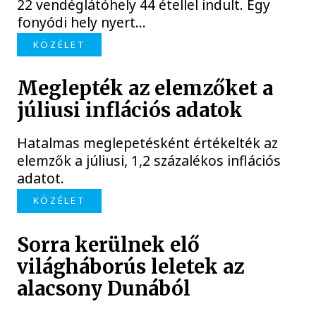
22 vendéglátóhely 44 étellel indult. Egy
fonyódi hely nyert...
KÖZÉLET
Meglepték az elemzőket a
júliusi inflációs adatok
Hatalmas meglepetésként értékelték az
elemzők a júliusi, 1,2 százalékos inflációs
adatot.
KÖZÉLET
Sorra kerülnek elő
világháborús leletek az
alacsony Dunából