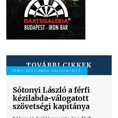
TOVÁBBI CIKKEK
FÉRFI KÉZILABDA-VÁLOGATOTT
Sótonyi László a férfi
kézilabda-válogatott
szövetségi kapitánya