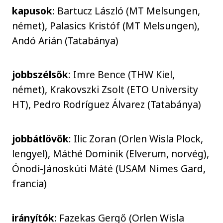
kapusok
: Bartucz László (MT Melsungen,
német), Palasics Kristóf (MT Melsungen),
Andó Arián (Tatabánya)
jobbszélsők
: Imre Bence (THW Kiel,
német), Krakovszki Zsolt (ETO University
HT), Pedro Rodríguez Álvarez (Tatabánya)
jobbátlövők
: Ilic Zoran (Orlen Wisla Plock,
lengyel), Máthé Dominik (Elverum, norvég),
Ónodi-Jánoskúti Máté (USAM Nimes Gard,
francia)
irányítók
: Fazekas Gergő (Orlen Wisla