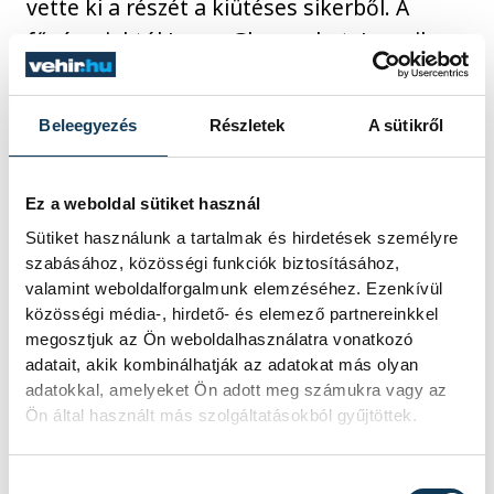
vette ki a részét a kiütéses sikerből. A
fővárosiaktól Laura Glauser hat, Janurik
Kinga négy lövést védett, a hozzá
hasonlóan Európa-bajnoki bronzérmes
Beleegyezés
Részletek
A sütikről
Simon Petra mind az öt lövését értékesítve
lett együttese legeredményesebbje.
Ez a weboldal sütiket használ
Sütiket használunk a tartalmak és hirdetések személyre
szabásához, közösségi funkciók biztosításához,
sport
kézilabda
ország-világ
valamint weboldalforgalmunk elemzéséhez. Ezenkívül
közösségi média-, hirdető- és elemező partnereinkkel
Ferencváros
Győri Audi ETO KC
megosztjuk az Ön weboldalhasználatra vonatkozó
adatait, akik kombinálhatják az adatokat más olyan
adatokkal, amelyeket Ön adott meg számukra vagy az
Ön által használt más szolgáltatásokból gyűjtöttek.
SZERZŐ
Hozzájárulás kiválasztása