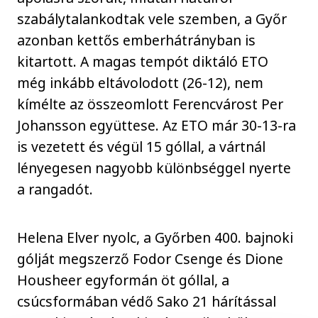
szabálytalankodtak vele szemben, a Győr
azonban kettős emberhátrányban is
kitartott. A magas tempót diktáló ETO
még inkább eltávolodott (26-12), nem
kímélte az összeomlott Ferencvárost Per
Johansson együttese. Az ETO már 30-13-ra
is vezetett és végül 15 góllal, a vártnál
lényegesen nagyobb különbséggel nyerte
a rangadót.
Helena Elver nyolc, a Győrben 400. bajnoki
gólját megszerző Fodor Csenge és Dione
Housheer egyformán öt góllal, a
csúcsformában védő Sako 21 hárítással