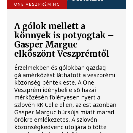
ONE VESZPRÉM HC
A gólok mellett a
könnyek is potyogtak –
Gasper Marguc
elköszönt Veszprémtől
Érzelmekben és gólokban gazdag
gálamérkőzést láthatott a veszprémi
közönség péntek este. A One
Veszprém idénybeli első hazai
mérkőzésén fölényesen nyert a
szlovén RK Celje ellen, az est azonban
Gasper Marguc búcsúja miatt marad
örökre emlékezetes. A szlovén
közönségkedvenc utoljára öltötte