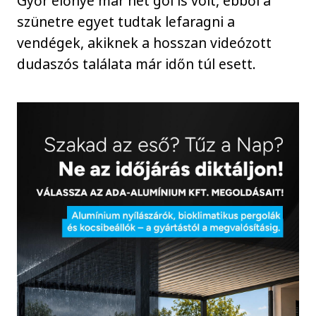
Győr előnye már hét gól is volt, ebből a
szünetre egyet tudtak lefaragni a
vendégek, akiknek a hosszan videózott
dudaszós találata már időn túl esett.