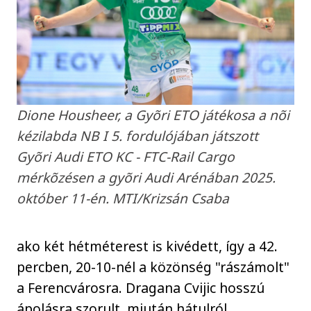
Dione Housheer, a Gyõri ETO játékosa a nõi
kézilabda NB I 5. fordulójában játszott
Gyõri Audi ETO KC - FTC-Rail Cargo
mérkõzésen a gyõri Audi Arénában 2025.
október 11-én. MTI/Krizsán Csaba
ako két hétméterest is kivédett, így a 42.
percben, 20-10-nél a közönség "rászámolt"
a Ferencvárosra. Dragana Cvijic hosszú
ápolásra szorult, miután hátulról