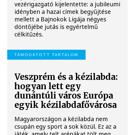
vezérigazgató kijelentette: a jubileumi
idényben a hazai címek begyűjtése
mellett a Bajnokok Ligája négyes
döntőjébe jutás is egyértelmű
célkitűzés.
TÁMOGATOTT TARTALOM
Veszprém és a kézilabda:
hogyan lett egy
dunántúli város Európa
egyik kézilabdafővárosa
Magyarországon a kézilabda nem
csupán egy sport a sok közül. Ez az a
játék, amely telt arénákat tölt meg,