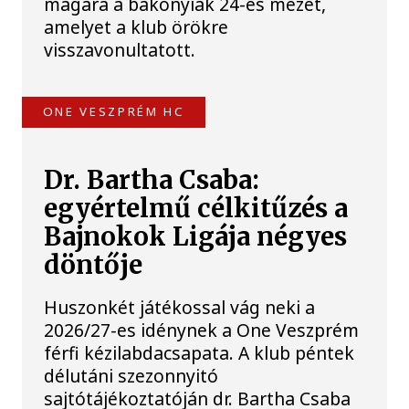
magára a bakonyiak 24-es mezét,
amelyet a klub örökre
visszavonultatott.
ONE VESZPRÉM HC
Dr. Bartha Csaba:
egyértelmű célkitűzés a
Bajnokok Ligája négyes
döntője
Huszonkét játékossal vág neki a
2026/27-es idénynek a One Veszprém
férfi kézilabdacsapata. A klub péntek
délutáni szezonnyitó
sajtótájékoztatóján dr. Bartha Csaba