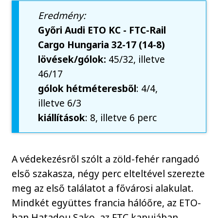
Eredmény:
Győri Audi ETO KC - FTC-Rail
Cargo Hungaria 32-17 (14-8)
lövések/gólok:
45/32, illetve
46/17
gólok hétméteresből
: 4/4,
illetve 6/3
kiállítások
: 8, illetve 6 perc
A védekezésről szólt a zöld-fehér rangadó
első szakasza, négy perc elteltével szerezte
meg az első találatot a fővárosi alakulat.
Mindkét együttes francia hálóőre, az ETO-
ban Hatadou Sako, az FTC kapujában