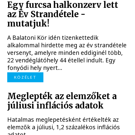
Egy furcsa halkonzerv lett
az Év Strandétele -
mutatjuk!
A Balatoni Kör idén tizenkettedik
alkalommal hirdette meg az év strandétele
versenyt, amelyre minden eddiginél több,
22 vendéglátóhely 44 étellel indult. Egy
fonyódi hely nyert...
KÖZÉLET
Meglepték az elemzőket a
júliusi inflációs adatok
Hatalmas meglepetésként értékelték az
elemzők a júliusi, 1,2 százalékos inflációs
adatot.