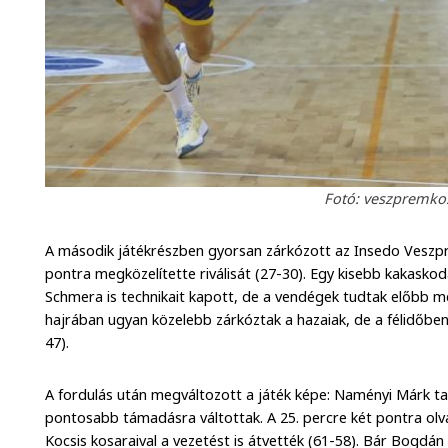
Fotó: veszpremkos
A második játékrészben gyorsan zárkózott az Insedo Veszp
pontra megközelítette riválisát (27-30). Egy kisebb kakasko
Schmera is technikait kapott, de a vendégek tudtak előbb me
hajrában ugyan közelebb zárkóztak a hazaiak, de a félidőbe
47).
A fordulás után megváltozott a játék képe: Naményi Márk t
pontosabb támadásra váltottak. A 25. percre két pontra olva
Kocsis kosaraival a vezetést is átvették (61-58). Bár Bogdá