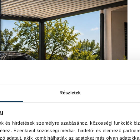
Részletek
ál
mak és hirdetések személyre szabásához, közösségi funkciók biz
hez. Ezenkívül közösségi média-, hirdető- és elemező partner
zó adatait, akik kombinálhatják az adatokat más olyan adatokka