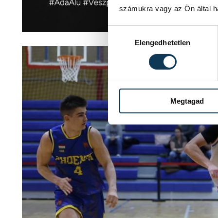
számukra vagy az Ön által ha
Hozzájárulás kiválasztása
Elengedhetetlen
Megtagad