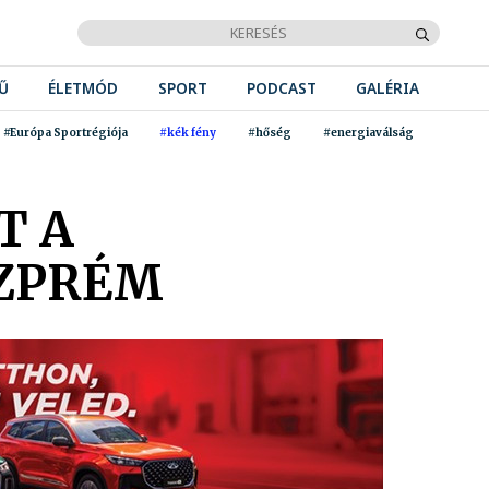
Ű
ÉLETMÓD
SPORT
PODCAST
GALÉRIA
#Európa Sportrégiója
#kék fény
#hőség
#energiaválság
T A
SZPRÉM