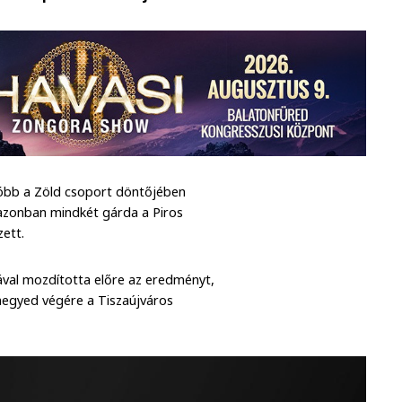
utóbb a Zöld csoport döntőjében
 azonban mindkét gárda a Piros
zett.
lával mozdította előre az eredményt,
 negyed végére a Tiszaújváros