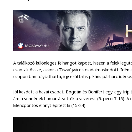
A találkozó különleges felhangot kapott, hiszen a felek leg
csaptak össze, akkor a Tiszaújváros diadalmaskodott. Idén
csoportban folytathatta, így ezúttal is pikáns párharc ígérke
Jól kezdett a hazai csapat, Bogdán és Bonifert egy-egy trip
ám a vendégek hamar átvették a vezetést (5. perc: 7-15). A
kilencpontos előnyt épített ki (15-24).