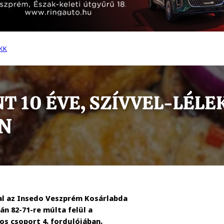
KK
al az Insedo Veszprém Kosárlabda
n 82-71-re múlta felül a
os csoport 4. fordulójában.