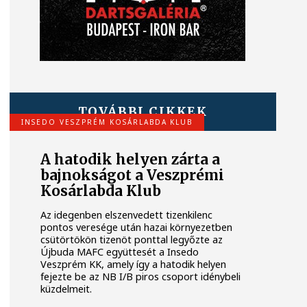
TOVÁBBI CIKKEK
INSEDO VESZPRÉM KOSÁRLABDA KLUB
A hatodik helyen zárta a
bajnokságot a Veszprémi
Kosárlabda Klub
Az idegenben elszenvedett tizenkilenc
pontos veresége után hazai környezetben
csütörtökön tizenöt ponttal legyőzte az
Újbuda MAFC együttesét a Insedo
Veszprém KK, amely így a hatodik helyen
fejezte be az NB I/B piros csoport idénybeli
küzdelmeit.