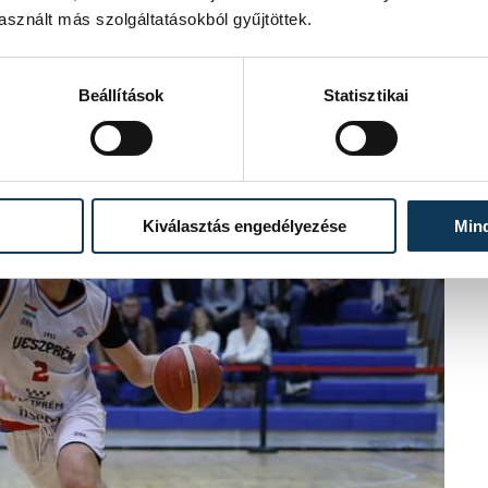
sznált más szolgáltatásokból gyűjtöttek.
Beállítások
Statisztikai
Kiválasztás engedélyezése
Min