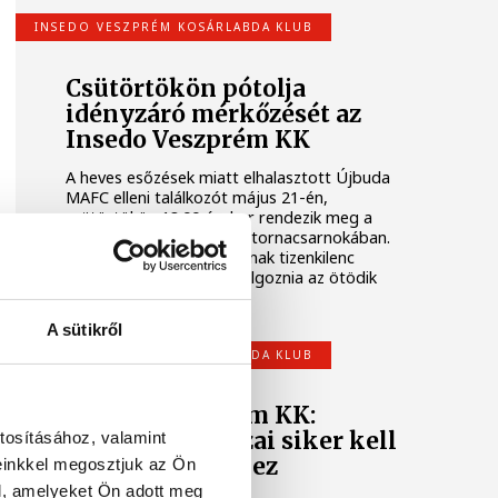
INSEDO VESZPRÉM KOSÁRLABDA KLUB
Csütörtökön pótolja
idényzáró mérkőzését az
Insedo Veszprém KK
A heves esőzések miatt elhalasztott Újbuda
MAFC elleni találkozót május 21-én,
csütörtökön 18.00 órakor rendezik meg a
Vetési Albert Gimnázium tornacsarnokában.
Az Insedo Veszprém KK-nak tizenkilenc
pontos hátrányt kell ledolgoznia az ötödik
hely megszerzéséhez.
A sütikről
INSEDO VESZPRÉM KOSÁRLABDA KLUB
Insedo Veszprém KK:
húszpontos hazai siker kell
tosításához, valamint
az ötödik helyhez
einkkel megosztjuk az Ön
l, amelyeket Ön adott meg