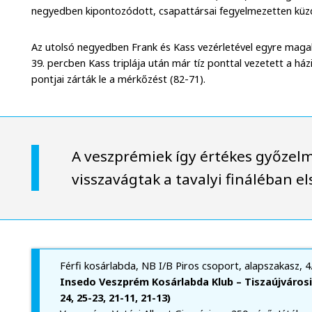
negyedben kipontozódott, csapattársai fegyelmezetten küz
Az utolsó negyedben Frank és Kass vezérletével egyre maga
39. percben Kass triplája után már tíz ponttal vezetett a há
pontjai zárták le a mérkőzést (82-71).
A veszprémiek így értékes győzelm
visszavágtak a tavalyi fináléban e
Férfi kosárlabda, NB I/B Piros csoport, alapszakasz, 4
Insedo Veszprém Kosárlabda Klub – Tiszaújvárosi
24, 25-23, 21-11, 21-13)