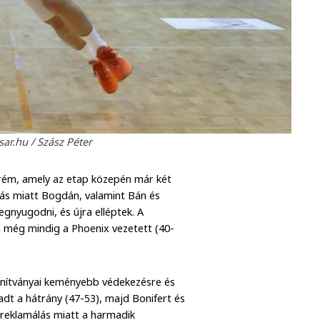
ar.hu / Szász Péter
rém, amely az etap közepén már két
dás miatt Bogdán, valamint Bán és
gnyugodni, és újra elléptek. A
n még mindig a Phoenix vezetett (40-
anítványai keményebb védekezésre és
dt a hátrány (47-53), majd Bonifert és
n reklamálás miatt a harmadik