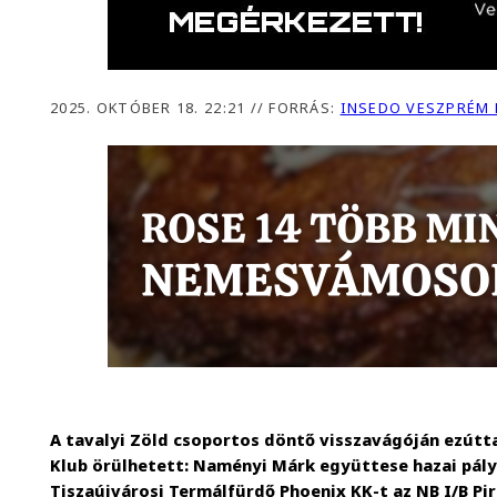
2025. OKTÓBER 18. 22:21
//
FORRÁS:
INSEDO VESZPRÉM 
A tavalyi Zöld csoportos döntő visszavágóján ezútt
Klub örülhetett: Naményi Márk együttese hazai pályá
Tiszaújvárosi Termálfürdő Phoenix KK-t az NB I/B Pir