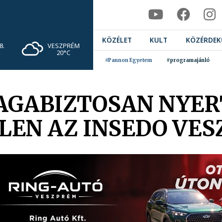
KÖZÉLET
KULT
KÖZÉRDEK
VESZPRÉM
8.
20°C
#Pannon Egyetem
#programajánló
AGABIZTOSAN NYER
LLEN AZ INSEDO VE