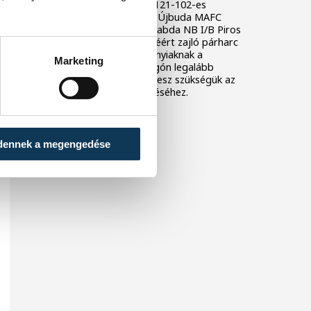
Az Insedo Veszprém KK 121-102-es
vereséget szenvedett az Újbuda MAFC
otthonában a férfi kosárlabda NB I/B Piros
csoportjának ötödik helyéért zajló párharc
első mérkőzésén. A bakonyiaknak a
Marketing
szombati, hazai visszavágón legalább
húszpontos győzelemre lesz szükségük az
ötödik pozíció megszerzéséhez.
dennek a megengedése