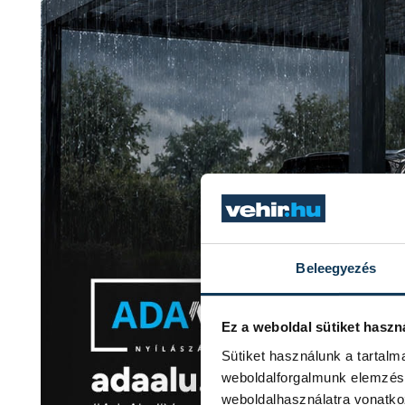
Beleegyezés
Ez a weboldal sütiket haszn
Sütiket használunk a tartal
weboldalforgalmunk elemzésé
weboldalhasználatra vonatko