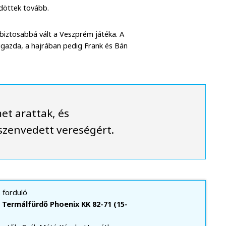
döttek tovább.
biztosabbá vált a Veszprém játéka. A
zigazda, a hajrában pedig Frank és Bán
et arattak, és
lszenvedett vereségért.
. forduló
 Termálfürdő Phoenix KK 82-71 (15-