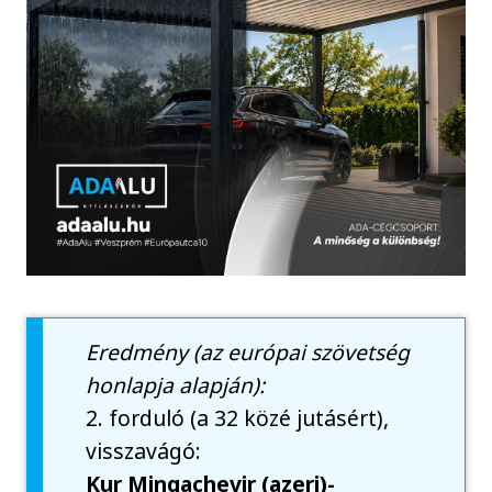
Eredmény (az európai szövetség
honlapja alapján):
2. forduló (a 32 közé jutásért),
visszavágó:
Kur Mingachevir (azeri)-