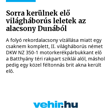
Sorra kerülnek elő
világháborús leletek az
alacsony Dunából
A folyó rekordalacsony vízállása miatt egy
csaknem komplett, II. világháborús német
DKW NZ 350-1 motorkerékpárbukkant elő
a Batthyány téri rakpart sziklái alól, máshol
pedig egy közel féltonnás brit akna került
elő.