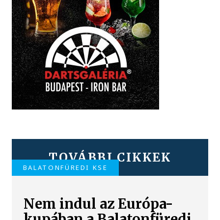
TOVÁBBI CIKKEK
BALATONFÜREDI KSE
Nem indul az Európa-
kupában a Balatonfüredi