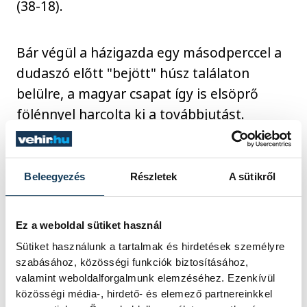
(38-18).
Bár végül a házigazda egy másodperccel a
dudaszó előtt "bejött" húsz találaton
belülre, a magyar csapat így is elsöprő
fölénnyel harcolta ki a továbbjutást.
Szabó Levente és Varga Márton is hétszer
Beleegyezés
Részletek
A sütikről
volt eredményes, míg Deményi Xavér és
Erdei Benedek egyaránt hét védéssel járult
hozzá a sima idegenbeli sikerhez.
Ez a weboldal sütiket használ
Sütiket használunk a tartalmak és hirdetések személyre
szabásához, közösségi funkciók biztosításához,
szombaton játszották:
valamint weboldalforgalmunk elemzéséhez. Ezenkívül
MOL TATABÁNYA KC-Naerbö IL (norvég)
közösségi média-, hirdető- és elemező partnereinkkel