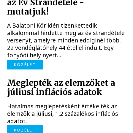
az Év Strandétele -
mutatjuk!
A Balatoni Kör idén tizenkettedik
alkalommal hirdette meg az év strandétele
versenyt, amelyre minden eddiginél több,
22 vendéglátóhely 44 étellel indult. Egy
fonyódi hely nyert...
KÖZÉLET
Meglepték az elemzőket a
júliusi inflációs adatok
Hatalmas meglepetésként értékelték az
elemzők a júliusi, 1,2 százalékos inflációs
adatot.
KÖZÉLET