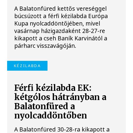
A Balatonfüred kettős vereséggel
búcsúzott a férfi kézilabda Európa
Kupa nyolcaddöntőjében, mivel
vasárnap házigazdaként 28-27-re
kikapott a cseh Baník Karvinától a
párharc visszavágóján.
KÉZILABDA
Férfi kézilabda EK:
kétgólos hátrányban a
Balatonfüred a
nyolcaddöntőben
A Balatonfüred 30-28-ra kikapott a