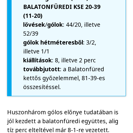
BALATONFÜREDI KSE 20-39
(11-20)
lövések
/
gólok
: 44/20, illetve
52/39
gólok
hétméteresből
: 3/2,
illetve 1/1
kiállítások
: 8, illetve 2 perc
továbbjutott
: a Balatonfüred
kettős győzelemmel, 81-39-es
összesítéssel.
Huszonhárom gólos előnye tudatában is
jól kezdett a balatonfüredi együttes, alig
tíz perc elteltével már 8-1-re vezetett.