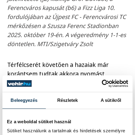
Ferencváros kapusát (b6) a Fizz Liga 10.
fordulójában az Újpest FC - Ferencvárosi TC
mérkőzésen a Szusza Ferenc Stadionban
2025. október 19-én. A végeredmény 1-1-es
döntetlen. MTI/Szigetváry Zsolt
Térfélcserét követően a hazaiak már
korántsem tudtak akkora nyomást
gyakorolni a vendégekre, mint az első
félidőben. Ebben az időszakban sokkal
inkább az FTC akarata érvényesült, Levinek
Beleegyezés
Részletek
A sütikről
és Tóthnak is volt esélye, hogy csapata
második góljával magabiztosabbá tegye a
Ez a weboldal sütiket használ
vezetését.
Sütiket használunk a tartalmak és hirdetések személyre