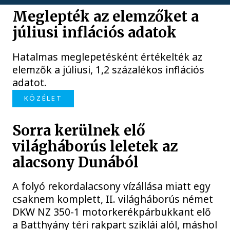
Meglepték az elemzőket a
júliusi inflációs adatok
Hatalmas meglepetésként értékelték az
elemzők a júliusi, 1,2 százalékos inflációs
adatot.
KÖZÉLET
Sorra kerülnek elő
világháborús leletek az
alacsony Dunából
A folyó rekordalacsony vízállása miatt egy
csaknem komplett, II. világháborús német
DKW NZ 350-1 motorkerékpárbukkant elő
a Batthyány téri rakpart sziklái alól, máshol