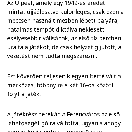
Az Újpest, amely egy 1949-es eredeti
mintát újjáélesztve különleges, csak ezen a
meccsen használt mezben lépett pályára,
hatalmas tempót diktálva nekiesett
esélyesebb riválisának, az első tíz percben
uralta a játékot, de csak helyzetig jutott, a
vezetést nem tudta megszerezni.
Ezt követően teljesen kiegyenlítetté vált a
mérkőzés, többnyire a két 16-os között
folyt a játék.
A játékrész derekán a Ferencváros az első
lehetőségét gólra váltotta, ugyanis ahogy
nemzetközi szinten is meggyűlik az