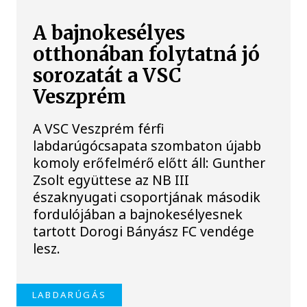
A bajnokesélyes
otthonában folytatná jó
sorozatát a VSC
Veszprém
A VSC Veszprém férfi
labdarúgócsapata szombaton újabb
komoly erőfelmérő előtt áll: Gunther
Zsolt együttese az NB III
északnyugati csoportjának második
fordulójában a bajnokesélyesnek
tartott Dorogi Bányász FC vendége
lesz.
LABDARÚGÁS