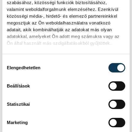
szabásához, közösségi funkciók biztosításához,
valamint weboldalforgalmunk elemzéséhez. Ezenkívül
Csakhogy ezúttal az Újpest egyenlítése jött
közösségi média-, hirdető- és elemező partnereinkkel
a "semmiből", méghozzá Horváth
megosztjuk az Ön weboldalhasználatra vonatkozó
egyérintős megoldásainak köszönhetően
adatait, akik kombinálhatják az adatokat más olyan
adatokkal, amelyeket Ön adott meg számukra vagy az
egy remek támadás végén.
Ön által használt más szolgáltatásokból gyűjtöttek.
A gól lendületet adott a hazai csapatnak,
Hozzájárulás kiválasztása
de a Ferencváros sem vett vissza a
Elengedhetetlen
tempóból, így teljesen nyílttá vált a
küzdelem.
Beállítások
Statisztikai
A hajrában mindkét fél vezetett ígéretes
akciókat, újabb találat nem született, így
Marketing
maradt az igazságos pontosztozkodás.