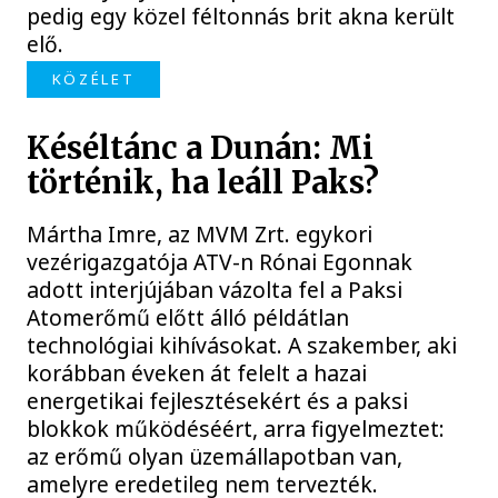
pedig egy közel féltonnás brit akna került
elő.
KÖZÉLET
Késéltánc a Dunán: Mi
történik, ha leáll Paks?
Mártha Imre, az MVM Zrt. egykori
vezérigazgatója ATV-n Rónai Egonnak
adott interjújában vázolta fel a Paksi
Atomerőmű előtt álló példátlan
technológiai kihívásokat. A szakember, aki
korábban éveken át felelt a hazai
energetikai fejlesztésekért és a paksi
blokkok működéséért, arra figyelmeztet:
az erőmű olyan üzemállapotban van,
amelyre eredetileg nem tervezték.