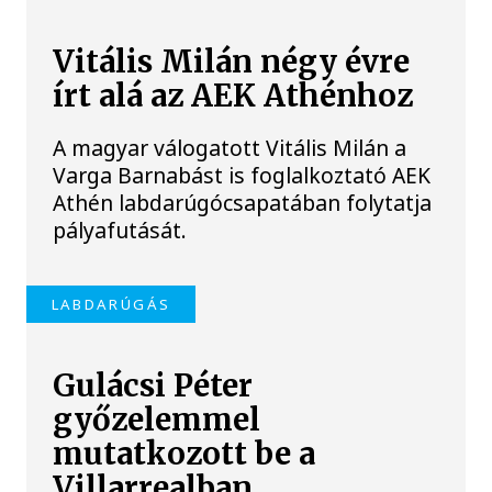
Vitális Milán négy évre
írt alá az AEK Athénhoz
A magyar válogatott Vitális Milán a
Varga Barnabást is foglalkoztató AEK
Athén labdarúgócsapatában folytatja
pályafutását.
LABDARÚGÁS
Gulácsi Péter
győzelemmel
mutatkozott be a
Villarrealban