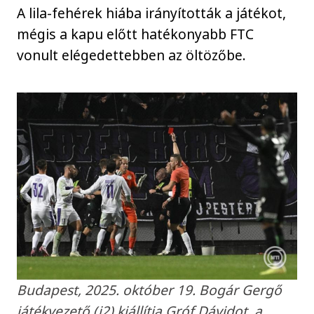
A lila-fehérek hiába irányították a játékot,
mégis a kapu előtt hatékonyabb FTC
vonult elégedettebben az öltözőbe.
Budapest, 2025. október 19. Bogár Gergő
játékvezető (j2) kiállítja Gróf Dávidot, a