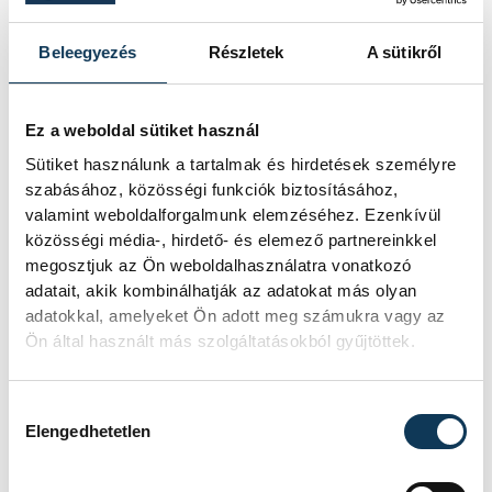
munkáját, és azt, hogy ezt észreveszik a
Beleegyezés
Részletek
A sütikről
mindennapokban, azt sejti – de hogy
ennek egy ilyen körben is van látszatja, az
megható" – fogalmazott dr. Imre Piroska.
Ez a weboldal sütiket használ
Felhívta a figyelmet arra, hogy az ő
Sütiket használunk a tartalmak és hirdetések személyre
szabásához, közösségi funkciók biztosításához,
munkája nem egyéni műfaj, egy nagyon jó
valamint weboldalforgalmunk elemzéséhez. Ezenkívül
csapattal érték el azt, amit most itt ő
közösségi média-, hirdető- és elemező partnereinkkel
megjelenít. A főorvos köszönetet mondott
megosztjuk az Ön weboldalhasználatra vonatkozó
a családjának, akik a háttérben lehetővé
adatait, akik kombinálhatják az adatokat más olyan
adatokkal, amelyeket Ön adott meg számukra vagy az
teszik, támogatják abban, hogy hivatását
Ön által használt más szolgáltatásokból gyűjtöttek.
ilyen színvonalon végezze.
Hozzájárulás kiválasztása
Elengedhetetlen
közélet
Porga Gyula