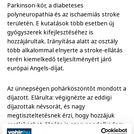
Parkinson-kór, a diabeteses
polyneuropathia és az ischaemiás stroke
területén. E kutatások több esetben új
gyógyszerek kifejlesztéséhez is
hozzájárultak. Irányítása alatt az osztály
több alkalommal elnyerte a stroke-ellátás
terén kiemelkedő teljesítményért járó
európai Angels-díjat.
Az ünnepségen pohárköszöntőt mondott a
díjazott. Elárulta: végignézte az eddigi
díjazottak névsorát, és nagy
megtiszteltetésnek érzi, hogy hozzájuk
csatlakozhat. "Azóta is azon gondolkodom,
hogy az ember végzi tisztességesen a