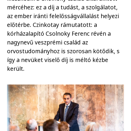
mércéhez: ez a díj a tudást, a szolgálatot,
az ember iránti felelősságvállalást helyezi
előtérbe. Czinkotay rámutatott: a
kórházalapító Csolnoky Ferenc révén a
nagynevű veszprémi család az
orvostudományhoz is szorosan kötődik, s
így a nevüket viselő díj is méltó kézbe
került.