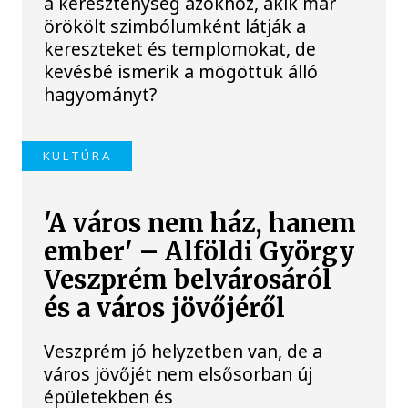
a kereszténység azokhoz, akik már
örökölt szimbólumként látják a
kereszteket és templomokat, de
kevésbé ismerik a mögöttük álló
hagyományt?
KULTÚRA
'A város nem ház, hanem
ember' – Alföldi György
Veszprém belvárosáról
és a város jövőjéről
Veszprém jó helyzetben van, de a
város jövőjét nem elsősorban új
épületekben és