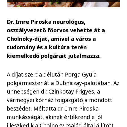
Dr. Imre Piroska neurológus,
osztályvezető főorvos vehette át a
Cholnoky-díjat, amivel a város a
tudomány és a kultúra terén
kiemelkedő polgárait jutalmazza.
A díjat szerda délután Porga Gyula
polgármester át a Dubniczay-palotában. Az
ünnepségen dr. Czinkotay Frigyes, a
vármegyei kórház főigazgatója mondott
beszédet. Méltatta dr. Imre Piroska
munkásságát, akinek értékrendje jól
illeszkedik a Cholnoky család által állított