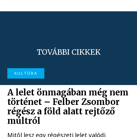
TOVÁBBI CIKKEK
KULTÚRA
A lelet önmagában még nem
történet – Felber Zsombor
régész a föld alatt rejtőző
múltról
Mitől lesz egy régészeti lelet valódi