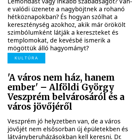
Lemondást vagy inkább szabadságot? Van-
e valódi üzenete a nagyböjtnek a rohanó
hétköznapokban? És hogyan szólhat a
kereszténység azokhoz, akik már örökölt
szimbólumként látják a kereszteket és
templomokat, de kevésbé ismerik a
mögöttük álló hagyományt?
KULTÚRA
'A város nem ház, hanem
ember' – Alföldi György
Veszprém belvárosáról és a
város jövőjéről
Veszprém jó helyzetben van, de a város
jövőjét nem elsősorban új épületekben és
látványberuházásokban kell keresni. Dr.