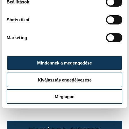
Beállítások
Czinkotay Frigyes
Cholnoky-díj
Imre Piroska
Statisztikai
Marketing
FOTÓS
SZERZŐ
Kovács
vehir.hu
Mindennek a megengedése
Bálint
Kiválasztás engedélyezése
Megtagad