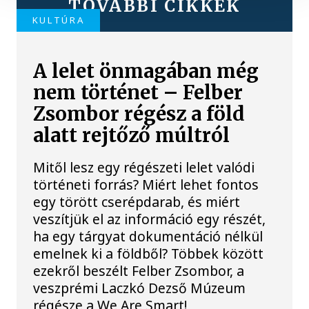
TOVÁBBI CIKKEK
KULTÚRA
A lelet önmagában még
nem történet – Felber
Zsombor régész a föld
alatt rejtőző múltról
Mitől lesz egy régészeti lelet valódi
történeti forrás? Miért lehet fontos
egy törött cserépdarab, és miért
veszítjük el az információ egy részét,
ha egy tárgyat dokumentáció nélkül
emelnek ki a földből? Többek között
ezekről beszélt Felber Zsombor, a
veszprémi Laczkó Dezső Múzeum
régésze a We Are Smart!