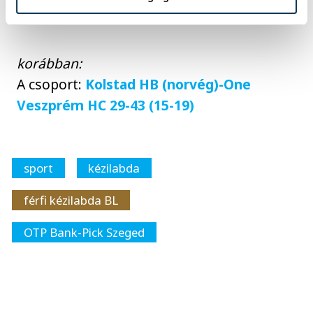
norvég Kolstadot fogadja.
korábban:
A csoport:
Kolstad HB (norvég)-One
Veszprém HC 29-43 (15-19)
sport
kézilabda
férfi kézilabda BL
OTP Bank-Pick Szeged