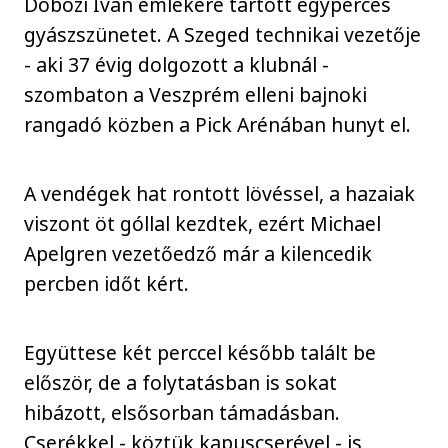
Dobozi Iván emlékére tartott egyperces
gyászszünetet. A Szeged technikai vezetője
- aki 37 évig dolgozott a klubnál -
szombaton a Veszprém elleni bajnoki
rangadó közben a Pick Arénában hunyt el.
A vendégek hat rontott lövéssel, a hazaiak
viszont öt góllal kezdtek, ezért Michael
Apelgren vezetőedző már a kilencedik
percben időt kért.
Együttese két perccel később talált be
először, de a folytatásban is sokat
hibázott, elsősorban támadásban.
Cserékkel - köztük kapuscserével - is