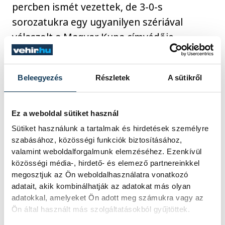
percben ismét vezettek, de 3-0-s
sorozatukra egy ugyanilyen szériával
válaszolt a Magyar Kupa címvédője.
Az időkérés utáni, utolsó előtti szegedi
Beleegyezés
Részletek
A sütikről
támadás kapura lövés nélkül zárult, a
túloldalon a volt szegedi Bogdan
Ez a weboldal sütiket használ
Radivojevic büntetőből beállította a
Sütiket használunk a tartalmak és hirdetések személyre
végeredményt, majd az utolsó
szabásához, közösségi funkciók biztosításához,
másodpercben Nikola Mitrevszki védése
valamint weboldalforgalmunk elemzéséhez. Ezenkívül
volt a meccs utolsó momentuma.
közösségi média-, hirdető- és elemező partnereinkkel
megosztjuk az Ön weboldalhasználatra vonatkozó
adatait, akik kombinálhatják az adatokat más olyan
Imanol Garciandía hat, Sebastian Frimmel
adatokkal, amelyeket Ön adott meg számukra vagy az
öt, Bánhidi Bence négy góllal, Mikler
Ön által használt más szolgáltatásokból gyűjtöttek.