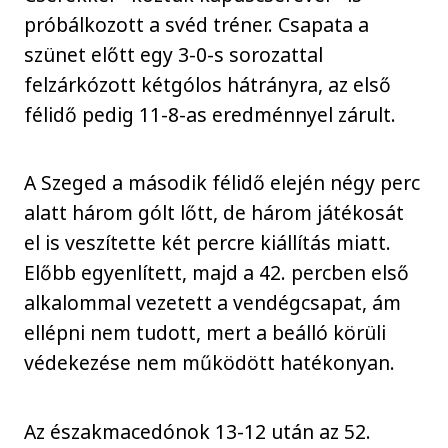
próbálkozott a svéd tréner. Csapata a
szünet előtt egy 3-0-s sorozattal
felzárkózott kétgólos hátrányra, az első
félidő pedig 11-8-as eredménnyel zárult.
A Szeged a második félidő elején négy perc
alatt három gólt lőtt, de három játékosát
el is veszítette két percre kiállítás miatt.
Előbb egyenlített, majd a 42. percben első
alkalommal vezetett a vendégcsapat, ám
ellépni nem tudott, mert a beálló körüli
védekezése nem működött hatékonyan.
Az északmacedónok 13-12 után az 52.