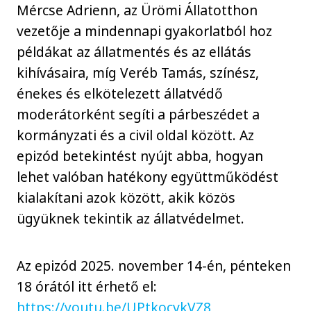
Mércse Adrienn, az Ürömi Állatotthon
vezetője a mindennapi gyakorlatból hoz
példákat az állatmentés és az ellátás
kihívásaira, míg Veréb Tamás, színész,
énekes és elkötelezett állatvédő
moderátorként segíti a párbeszédet a
kormányzati és a civil oldal között. Az
epizód betekintést nyújt abba, hogyan
lehet valóban hatékony együttműködést
kialakítani azok között, akik közös
ügyüknek tekintik az állatvédelmet.
Az epizód 2025. november 14-én, pénteken
18 órától itt érhető el:
https://youtu.be/UPtkocvkVZ8