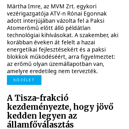
Mártha Imre, az MVM Zrt. egykori
vezérigazgatója ATV-n Rónai Egonnak
adott interjújában vázolta fel a Paksi
Atomerőmű előtt álló példátlan
technológiai kihívásokat. A szakember, aki
korábban éveken át felelt a hazai
energetikai fejlesztésekért és a paksi
blokkok működéséért, arra figyelmeztet:
az erőmű olyan üzemállapotban van,
amelyre eredetileg nem tervezték.
KÖZÉLET
A Tisza-frakció
kezdeményezte, hogy jövő
kedden legyen az
államfőválasztás