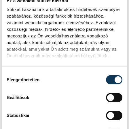
Ez a weboldal sütiket használ
Sütiket használunk a tartalmak és hirdetések személyre
szabásához, közösségi funkciók biztosításához,
valamint weboldalforgalmunk elemzéséhez. Ezenkívül
közösségi média-, hirdető- és elemező partnereinkkel
megosztjuk az Ön weboldalhasználatra vonatkozó
adatait, akik kombinálhatják az adatokat más olyan
adatokkal, amelyeket Ön adott meg számukra vagy az
Ön által használt más szolgáltatásokból gyűjtöttek.
Hozzájárulás kiválasztása
Elengedhetetlen
Beállítások
TOVÁBBI CIKKEK
KÖZÉLET
Statisztikai