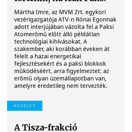
Mártha Imre, az MVM Zrt. egykori
vezérigazgatója ATV-n Rónai Egonnak
adott interjújában vázolta fel a Paksi
Atomerőmű előtt álló példátlan
technológiai kihívásokat. A
szakember, aki korábban éveken át
felelt a hazai energetikai
fejlesztésekért és a paksi blokkok
működéséért, arra figyelmeztet: az
erőmű olyan üzemállapotban van,
amelyre eredetileg nem tervezték.
KÖZÉLET
A Tisza-frakció