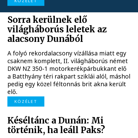
KÖZÉLET
Sorra kerülnek elő
világháborús leletek az
alacsony Dunából
A folyó rekordalacsony vízállása miatt egy
csaknem komplett, II. világháborús német
DKW NZ 350-1 motorkerékpárbukkant elő
a Batthyány téri rakpart sziklái alól, máshol
pedig egy közel féltonnás brit akna került
elő.
KÖZÉLET
Késéltánc a Dunán: Mi
történik, ha leáll Paks?