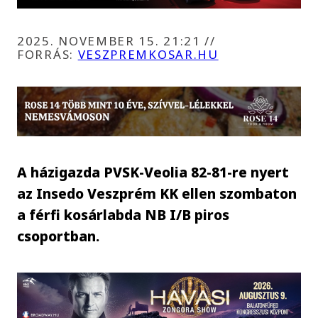
2025. NOVEMBER 15. 21:21
//
FORRÁS:
VESZPREMKOSAR.HU
A házigazda PVSK-Veolia 82-81-re nyert
az Insedo Veszprém KK ellen szombaton
a férfi kosárlabda NB I/B piros
csoportban.