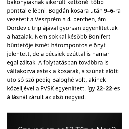
bakonyiaknak sikerült kettőnél több
ponttal ellépni: Bogdán kosara után
9–6-
ra
vezetett a Veszprém a 4. percben, ám
Dordevic triplájával gyorsan egyenlítettek
a hazaiak. Nem sokkal később Bonifert
büntetője ismét hárompontos előnyt
jelentett, de a pécsiek ezúttal is hamar
egalizáltak. A folytatásban továbbra is
váltakozva estek a kosarak, a szünet előtti
utolsó szó pedig Baloghé volt, akinek
közelijével a PVSK egyenlített, így
22–22
-es
állásnál zárult az első negyed.