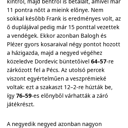
kintről, majd bentről is betalált, amivel már
11 pontra nőtt a mieink előnye. Nem
sokkal később Frank is eredményes volt, az
ő duplájával pedig már 15 ponttal vezettek
a vendégek. Ekkor azonban Balogh és
Plézer gyors kosaraival négy pontot hozott
a házigazda, majd a negyed végéhez
közeledve Dordevic büntetőivel
64–57
-re
zárkózott fel a Pécs. Az utolsó percek
viszont egyértelműen a veszprémieké
voltak: ezt a szakaszt 12–2-re húzták be,
így
76–59
-es előnyből várhatták a záró
játékrészt.
A negyedik negyed azonban nagyon