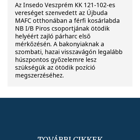
Az Insedo Veszprém KK 121-102-es
vereséget szenvedett az Újbuda
MAFC otthonában a férfi kosárlabda
NB I/B Piros csoportjának ötödik
helyéért zajló párharc első
mérkőzésén. A bakonyiaknak a
szombati, hazai visszavágón legalább
húszpontos győzelemre lesz
szükségük az ötödik pozíció
megszerzéséhez.
TOVÁBBI CIKKEK