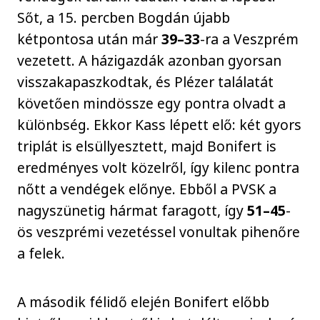
Sőt, a 15. percben Bogdán újabb
kétpontosa után már
39–33
-ra a Veszprém
vezetett. A házigazdák azonban gyorsan
visszakapaszkodtak, és Plézer találatát
követően mindössze egy pontra olvadt a
különbség. Ekkor Kass lépett elő: két gyors
triplát is elsüllyesztett, majd Bonifert is
eredményes volt közelről, így kilenc pontra
nőtt a vendégek előnye. Ebből a PVSK a
nagyszünetig hármat faragott, így
51–45
-
ös veszprémi vezetéssel vonultak pihenőre
a felek.
A második félidő elején Bonifert előbb