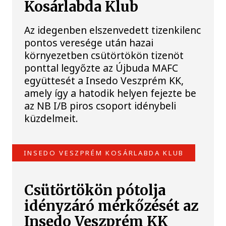
Kosárlabda Klub
Az idegenben elszenvedett tizenkilenc
pontos veresége után hazai
környezetben csütörtökön tizenöt
ponttal legyőzte az Újbuda MAFC
együttesét a Insedo Veszprém KK,
amely így a hatodik helyen fejezte be
az NB I/B piros csoport idénybeli
küzdelmeit.
INSEDO VESZPRÉM KOSÁRLABDA KLUB
Csütörtökön pótolja
idényzáró mérkőzését az
Insedo Veszprém KK