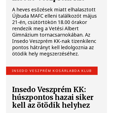
A heves esőzések miatt elhalasztott
Újbuda MAFC elleni találkozót május
21-én, csütörtökön 18.00 órakor
rendezik meg a Vetési Albert
Gimnázium tornacsarnokában. Az
Insedo Veszprém KK-nak tizenkilenc
pontos hátrányt kell ledolgoznia az
ötödik hely megszerzéséhez.
INSEDO VESZPRÉM KOSÁRLABDA KLUB
Insedo Veszprém KK:
húszpontos hazai siker
kell az ötödik helyhez