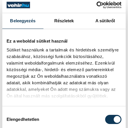
úgyhogy megyünk tovább, készülünk a
Berényre. Sok sikert kívánok a
Veszprémnek! A szurkolóinknak köszönjük
Beleegyezés
Részletek
A sütikről
a csodálatos hangulatot, fantasztikusak
voltak.
Ez a weboldal sütiket használ
Sütiket használunk a tartalmak és hirdetések személyre
Naményi Márk:
– Először is gratulálnom
szabásához, közösségi funkciók biztosításához,
valamint weboldalforgalmunk elemzéséhez. Ezenkívül
kell a Pécsnek, mert amit a negyedik
közösségi média-, hirdető- és elemező partnereinkkel
negyedben csináltak, ahonnan visszajöttek
megosztjuk az Ön weboldalhasználatra vonatkozó
a mérkőzésbe, az azt gondolom, dicséretre
adatait, akik kombinálhatják az adatokat más olyan
adatokkal, amelyeket Ön adott meg számukra vagy az
méltó. Megcsinálták ugyanezt az elmúlt
Ön által használt más szolgáltatásokból gyűjtöttek.
meccseiken is, hogy nagy hátrányból jöttek
vissza. Tudtuk, készültünk rájuk
Hozzájárulás kiválasztása
rengeteget, azt gondolom, hogy látszott ez
Elengedhetetlen
a mai mérkőzésen. Amíg tartottuk a