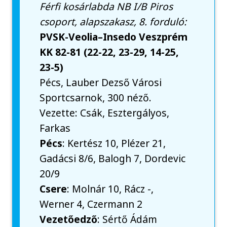
Férfi kosárlabda NB I/B Piros
csoport, alapszakasz, 8. forduló:
PVSK-Veolia–Insedo Veszprém
KK 82-81 (22-22, 23-29, 14-25,
23-5)
Pécs, Lauber Dezső Városi
Sportcsarnok, 300 néző.
Vezette: Csák, Esztergályos,
Farkas
Pécs
: Kertész 10, Plézer 21,
Gadácsi 8/6, Balogh 7, Dordevic
20/9
Csere
: Molnár 10, Rácz -,
Werner 4, Czermann 2
Vezetőedző
: Sértő Ádám