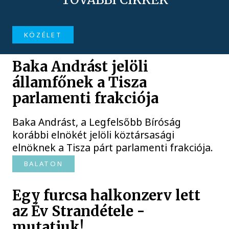
KÖZÉLET
Baka Andrást jelöli
államfőnek a Tisza
parlamenti frakciója
Baka Andrást, a Legfelsőbb Bíróság
korábbi elnökét jelöli köztársasági
elnöknek a Tisza párt parlamenti frakciója.
BALATON
Egy furcsa halkonzerv lett
az Év Strandétele -
mutatjuk!