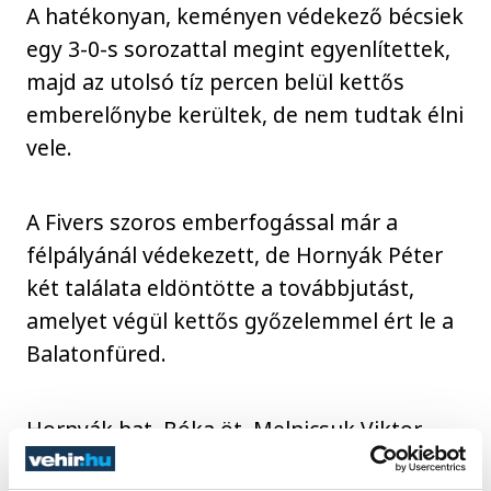
A hatékonyan, keményen védekező bécsiek
egy 3-0-s sorozattal megint egyenlítettek,
majd az utolsó tíz percen belül kettős
emberelőnybe kerültek, de nem tudtak élni
vele.
A Fivers szoros emberfogással már a
félpályánál védekezett, de Hornyák Péter
két találata eldöntötte a továbbjutást,
amelyet végül kettős győzelemmel ért le a
Balatonfüred.
Hornyák hat, Bóka öt, Melnicsuk Viktor
négy góllal, Deményi Xavér három, Füstös