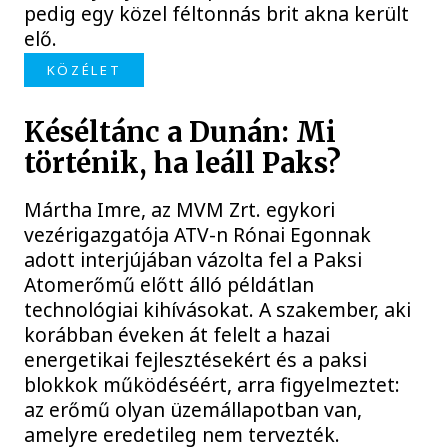
pedig egy közel féltonnás brit akna került
elő.
KÖZÉLET
Késéltánc a Dunán: Mi
történik, ha leáll Paks?
Mártha Imre, az MVM Zrt. egykori
vezérigazgatója ATV-n Rónai Egonnak
adott interjújában vázolta fel a Paksi
Atomerőmű előtt álló példátlan
technológiai kihívásokat. A szakember, aki
korábban éveken át felelt a hazai
energetikai fejlesztésekért és a paksi
blokkok működéséért, arra figyelmeztet:
az erőmű olyan üzemállapotban van,
amelyre eredetileg nem tervezték.