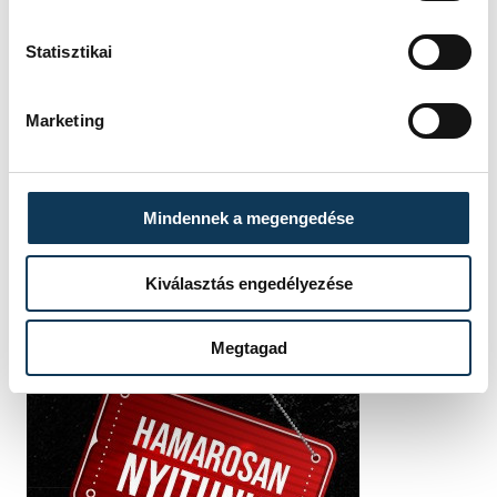
Balatonfüredi KSE
Statisztikai
Marketing
SZERZŐ
vehir.hu
Mindennek a megengedése
Kiválasztás engedélyezése
Megtagad